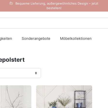
Bequeme Lieferung, außergewöhnliches Design – jetzt
bestellen!
gkeiten
Sonderangebote
Möbelkollektionen
epolstert