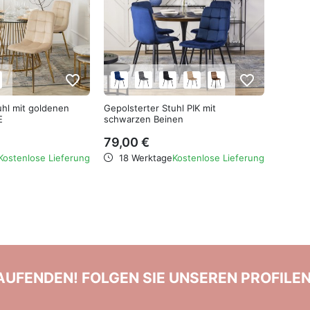
favorite_border
favorite_border
uhl mit goldenen
Gepolsterter Stuhl PIK mit
E
schwarzen Beinen
79,00 €
Kostenlose Lieferung
18 Werktage
Kostenlose Lieferung
LAUFENDEN! FOLGEN SIE UNSEREN PROFILE