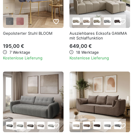
favorite_border
favorite_border
Gepolsterter Stuhl BLOOM
Ausziehbares Ecksofa GAMMA
mit Schlaffunktion
195,00 €
649,00 €
7 Werktage
18 Werktage
Kostenlose Lieferung
Kostenlose Lieferung
favorite_border
favorite_border