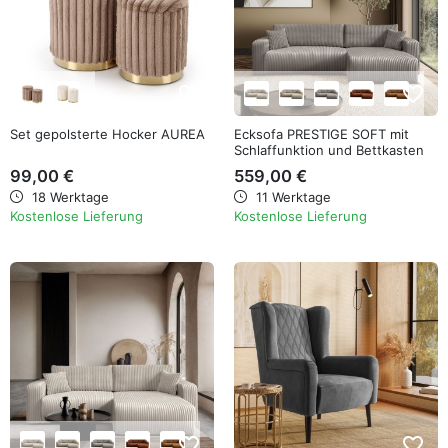
favorite_border
favorite_border
Set gepolsterte Hocker AUREA
Ecksofa PRESTIGE SOFT mit
Schlaffunktion und Bettkasten
99,00 €
559,00 €
18 Werktage
11 Werktage
Kostenlose Lieferung
Kostenlose Lieferung
favorite_border
favorite_border