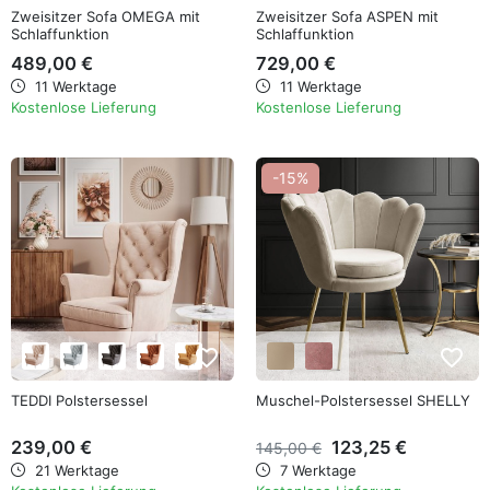
Zweisitzer Sofa OMEGA mit
Zweisitzer Sofa ASPEN mit
Schlaffunktion
Schlaffunktion
489,00 €
729,00 €
11 Werktage
11 Werktage
Kostenlose Lieferung
Kostenlose Lieferung
-15%
favorite_border
favorite_border
TEDDI Polstersessel
Muschel-Polstersessel SHELLY
239,00 €
123,25 €
145,00 €
21 Werktage
7 Werktage