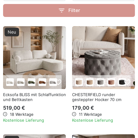
filter_list
Filter
Neu
favorite_border
favorite_border
Ecksofa BLISS mit Schlaffunktion
CHESTERFIELD runder
und Bettkasten
gesteppter Hocker 70 cm
519,00 €
179,00 €
18 Werktage
11 Werktage
Kostenlose Lieferung
Kostenlose Lieferung