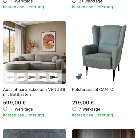
11 Werktage
21 Werktage
Kostenlose Lieferung
Kostenlose Lieferung
favorite_border
favorite_border
Ausziehbare Eckcouch VENUS II
Polstersessel CANTO
mit Bettkasten
599,00 €
219,00 €
11 Werktage
7 Werktage
Kostenlose Lieferung
Kostenlose Lieferung