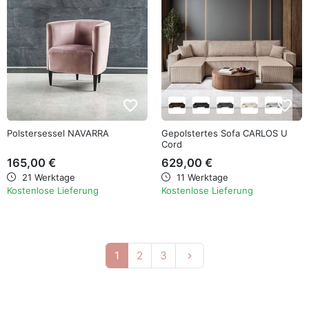
favorite_border
favorite_border
Polstersessel NAVARRA
Gepolstertes Sofa CARLOS U
Cord
165,00 €
629,00 €
21 Werktage
11 Werktage
Kostenlose Lieferung
Kostenlose Lieferung
Weiter
1
2
3
keyboard_arrow_right