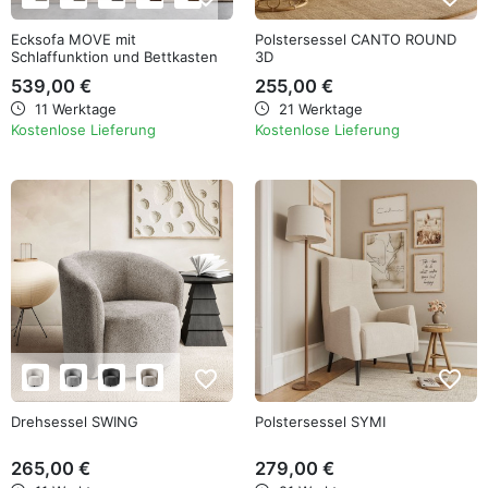
Ecksofa MOVE mit
Polstersessel CANTO ROUND
Schlaffunktion und Bettkasten
3D
539,00 €
255,00 €
11 Werktage
21 Werktage
Kostenlose Lieferung
Kostenlose Lieferung
favorite_border
favorite_border
Drehsessel SWING
Polstersessel SYMI
265,00 €
279,00 €