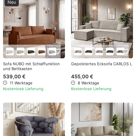
Neu
favorite_border
favorite_border
Sofa NUBO mit Schlaffunktion
Gepolstertes Ecksofa CARLOS L
und Bettkasten
539,00 €
455,00 €
11 Werktage
8 Werktage
Kostenlose Lieferung
Kostenlose Lieferung