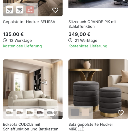
favorite_border
favorite_border
Gepolsteter Hocker BELISSA
Sitzcouch GRANDE PIK mit
Schlaffunktion
135,00 €
349,00 €
12 Werktage
21 Werktage
Kostenlose Lieferung
Kostenlose Lieferung
favorite_border
favorite_border
Ecksofa CUDDLE mit
Satz gepolsterte Hocker
Schlaffunktion und Bettkasten
MIRELLE