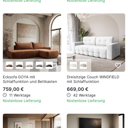
Kostenlose Lieferung
Kostenlose Lieferung
favorite_border
favorite_border
Ecksofa GOYA mit
Dreisitzige Couch WINDFIELD
Schlaffunktion und Bettkasten
mit Schlaffunktion
759,00 €
669,00 €
11 Werktage
42 Werktage
Kostenlose Lieferung
Kostenlose Lieferung