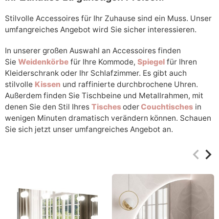
Stilvolle Accessoires für Ihr Zuhause sind ein Muss. Unser
umfangreiches Angebot wird Sie sicher interessieren.
In unserer großen Auswahl an Accessoires finden
Sie
Weidenkörbe
für Ihre Kommode,
Spiegel
für Ihren
Kleiderschrank oder Ihr Schlafzimmer. Es gibt auch
stilvolle
Kissen
und raffinierte durchbrochene Uhren.
Außerdem finden Sie Tischbeine und Metallrahmen, mit
denen Sie den Stil Ihres
Tisches
oder
Couchtisches
in
wenigen Minuten dramatisch verändern können. Schauen
Sie sich jetzt unser umfangreiches Angebot an.
keyboard_arrow_left
keyboard_arrow_right
Zurüc
Wei