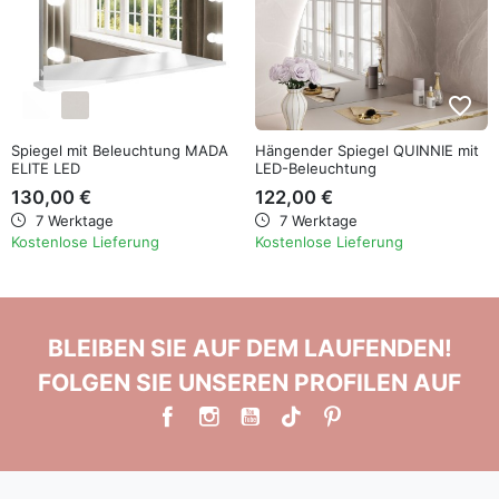
favorite_border
favorite_border
Spiegel mit Beleuchtung MADA
Hängender Spiegel QUINNIE mit
ELITE LED
LED-Beleuchtung
130,00 €
122,00 €
7 Werktage
7 Werktage
Kostenlose Lieferung
Kostenlose Lieferung
BLEIBEN SIE AUF DEM LAUFENDEN!
FOLGEN SIE UNSEREN PROFILEN AUF