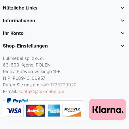

Nützliche Links

Informationen

Ihr Konto

Shop-Einstellungen
Lukmebel sp. z o. o.
63-600 Kępno, POLEN
Piotra Potworowskiego 19E
NIP: PL8943106957
Rufen Sie uns an:
+49 1723729920
E-mail:
kontakt@lukmebel.de