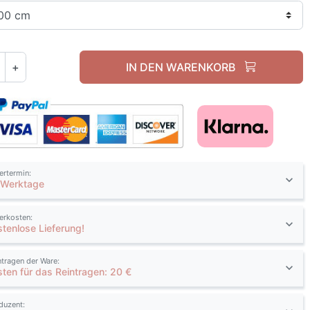
+
IN DEN WARENKORB
fertermin:
 Werktage
ferkosten:
stenlose Lieferung!
ntragen der Ware:
sten für das Reintragen: 20 €
duzent: