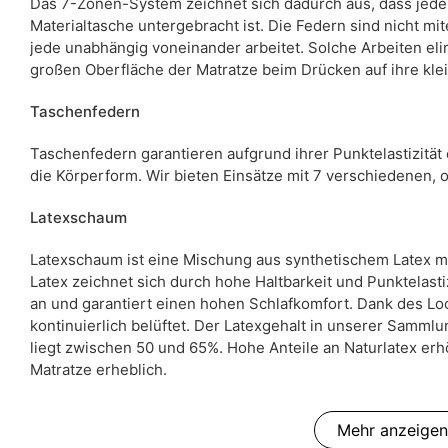
Das 7-Zonen-System zeichnet sich dadurch aus, dass jede 
Materialtasche untergebracht ist. Die Federn sind nicht m
jede unabhängig voneinander arbeitet. Solche Arbeiten eli
großen Oberfläche der Matratze beim Drücken auf ihre kle
Taschenfedern
Taschenfedern garantieren aufgrund ihrer Punktelastizitä
die Körperform. Wir bieten Einsätze mit 7 verschiedenen, o
Latexschaum
Latexschaum ist eine Mischung aus synthetischem Latex m
Latex zeichnet sich durch hohe Haltbarkeit und Punktelasti
an und garantiert einen hohen Schlafkomfort. Dank des Lo
kontinuierlich belüftet. Der Latexgehalt in unserer Samml
liegt zwischen 50 und 65%. Hohe Anteile an Naturlatex erhöh
Matratze erheblich.
Mehr anzeigen