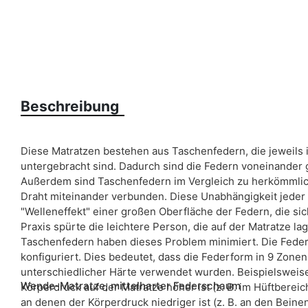
Beschreibung
Diese Matratzen bestehen aus Taschenfedern, die jeweils i
untergebracht sind. Dadurch sind die Federn voneinander
Außerdem sind Taschenfedern im Vergleich zu herkömmlic
Draht miteinander verbunden. Diese Unabhängigkeit jeder
"Welleneffekt" einer großen Oberfläche der Federn, die si
Praxis spürte die leichtere Person, die auf der Matratze l
Taschenfedern haben dieses Problem minimiert. Die Fede
konfiguriert. Dies bedeutet, dass die Federform in 9 Zonen
unterschiedlicher Härte verwendet wurden. Beispielsweise
Wende-Matratze, mittelharter Federschaum
Körperdruck auf der Matratze höher ist (z. B. im Hüftbereic
an denen der Körperdruck niedriger ist (z. B. an den Beine