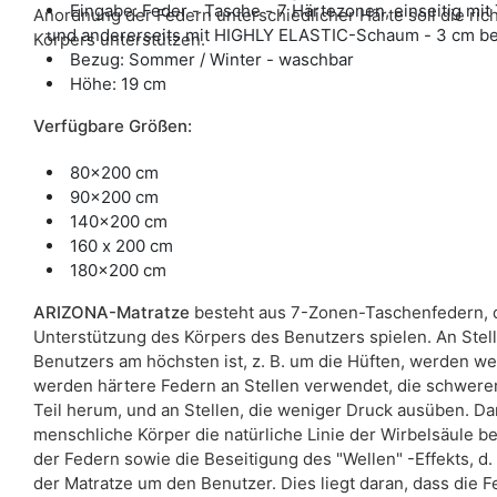
Eingabe: Feder - Tasche - 7 Härtezonen, einseitig 
Anordnung der Federn unterschiedlicher Härte soll die ric
und andererseits mit HIGHLY ELASTIC-Schaum - 3 cm b
Körpers unterstützen.
Bezug: Sommer / Winter - waschbar
Höhe: 19 cm
Verfügbare Größen:
80x200 cm
90x200 cm
140x200 cm
160 x 200 cm
180x200 cm
ARIZONA-Matratze
besteht aus 7-Zonen-Taschenfedern, di
Unterstützung des Körpers des Benutzers spielen. An Stel
Benutzers am höchsten ist, z. B. um die Hüften, werden w
werden härtere Federn an Stellen verwendet, die schwerer
Teil herum, und an Stellen, die weniger Druck ausüben. Da
menschliche Körper die natürliche Linie der Wirbelsäule bei.
der Federn sowie die Beseitigung des "Wellen" -Effekts, d
der Matratze um den Benutzer. Dies liegt daran, dass die 