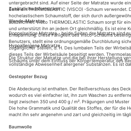
untergebracht sind. Auf einer Seite der Matratze wurde ei
Zusätzliche Information:
Seite ein THERMOELASTIC (VISCO) -Schaum verwendet. Di
hochelastischem Schaumstoff, der sich durch außergewöhnlich
Wende-Matratze
auszeichnet. Visco THERMOELASTIC Schaum sorgt für ein
und unterstützt ihn an jedem Ort gleichmäßig. Es ist eine
Doppelseitige Matratze - beide Seiten der Matratze sind n
Entspannung. Diese Fähigkeit des Visco-Schaums beseitigt
Benutzers, stellt eine ordnungsgemäße Durchblutung sich
Hypoallergene Matratze
zugänglicher Stellen, d. H. Des lumbalen Teils der Wirbel
dieses Teils der Wirbelsäule beseitigt werden. Thermoelasti
Die Struktur der Matratze und die bei ihrer Herstellung v
Schaums unter dem Einfluss der Körpertemperatur des Be
vollständige Abwesenheit allergener Substanzen. Es ist dah
Gesteppter Bezug
Die Abdeckung ist enthalten. Der Reißverschluss des Decke
wodurch es viel einfacher ist, ihn zum Waschen zu entfer
liegt zwischen 350 und 400 g / m². Prägungen und Muster
Die hohe Grammatik und Qualität des Stoffes, der für die 
macht ihn sehr angenehm und zart und gleichzeitig im tägl
Baumwolle