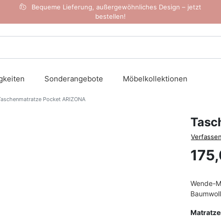
Bequeme Lieferung, außergewöhnliches Design – jetzt
bestellen!
gkeiten
Sonderangebote
Möbelkollektionen
aschenmatratze Pocket ARIZONA
Tasc
Verfassen
175,
Wende-Mat
Baumwolle
Matratz