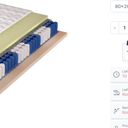
-
Lie
10
Lie
Ko
Rei
Ko
Pro