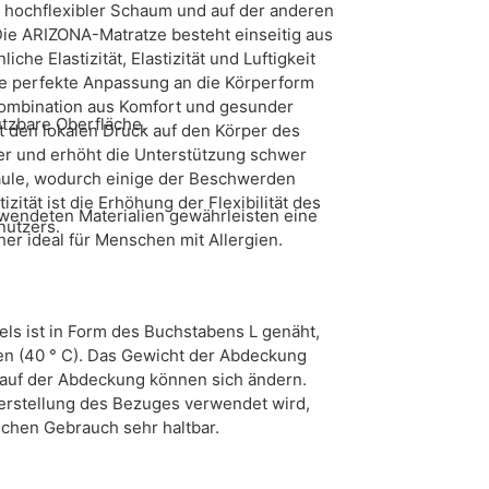
n hochflexibler Schaum und auf der anderen
e ARIZONA-Matratze besteht einseitig aus
e Elastizität, Elastizität und Luftigkeit
e perfekte Anpassung an die Körperform
 Kombination aus Komfort und gesunder
utzbare Oberfläche.
 den lokalen Druck auf den Körper des
er und erhöht die Unterstützung schwer
säule, wodurch einige der Beschwerden
zität ist die Erhöhung der Flexibilität des
erwendeten Materialien gewährleisten eine
nutzers.
er ideal für Menschen mit Allergien.
ls ist in Form des Buchstabens L genäht,
nen (40 ° C). Das Gewicht der Abdeckung
 auf der Abdeckung können sich ändern.
Herstellung des Bezuges verwendet wird,
ichen Gebrauch sehr haltbar.