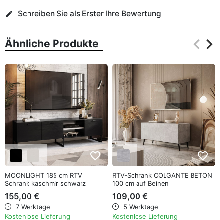
Schreiben Sie als Erster Ihre Bewertung
edit
keyboard_arrow_left
keyboard_arrow_right
Ähnliche Produkte
Zurüc
Wei
favorite_border
favorite_border
MOONLIGHT 185 cm RTV
RTV-Schrank COLGANTE BETON
Schrank kaschmir schwarz
100 cm auf Beinen
155,00 €
109,00 €
7 Werktage
5 Werktage
Kostenlose Lieferung
Kostenlose Lieferung