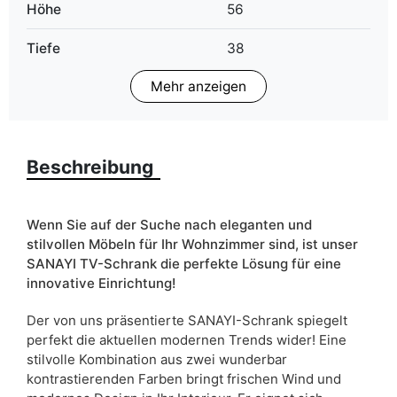
Höhe
56
Tiefe
38
Mehr anzeigen
Finish
Matt
Farbe
artisan eiche
schwarz
Beschreibung
weiß
Schubladen
nein
Wenn Sie auf der Suche nach eleganten und
stilvollen Möbeln für Ihr Wohnzimmer sind, ist unser
Breite
156
SANAYI TV-Schrank die perfekte Lösung für eine
innovative Einrichtung!
Schranktyp
Stehend
Der von uns präsentierte SANAYI-Schrank spiegelt
ean13
5903864013597
perfekt die aktuellen modernen Trends wider! Eine
stilvolle Kombination aus zwei wunderbar
Liefertermin:
18 Werktage
kontrastierenden Farben bringt frischen Wind und
Aufgrund des Produktionsprozesses und der