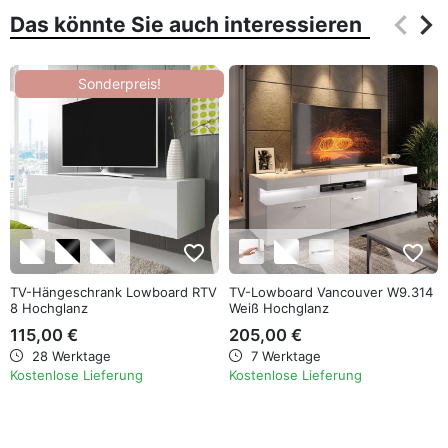
keyboard_arrow_left
keyboard_arrow_right
Das könnte Sie auch interessieren
Zurüc
Wei
Sonderpreis!
favorite_border
favorite_border
TV-Hängeschrank Lowboard RTV
TV-Lowboard Vancouver W9.314
8 Hochglanz
Weiß Hochglanz
115,00 €
205,00 €
28 Werktage
7 Werktage
Kostenlose Lieferung
Kostenlose Lieferung