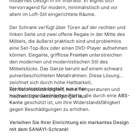
modernes Design in Ihr Interieur. Er eignet sich
Materialeigenschaften sind Maßabweichungen von +/- 2–3 cm
hervorragend für modern, minimalistisch und vor
möglich.
allem im Loft-Stil eingerichtete Räume.
Der Schrank verfügt über Türen auf der rechten und
linken Seite und zwei offene Regale in der Mitte des
Möbels, die äußerst praktisch sind und problemlos
eine Set-Top-Box oder einen DVD-Player aufnehmen
können. Elegante, grifflose
Fronten
unterstreichen
den modernen und modernistischen Stil des
Möbelstücks. Das Ganze beruht auf einem schwarz
pulverbeschichteten Metallrahmen. Diese Lösung
zeichnet sich durch hohe Haltbarkeit,
Die Konstruktion besteht aus einer
Korrosionsbeständigkeit, hohe Temperaturen und
hochwertigen
laminierten Platte
, die durch eine
ABS-
mechanische Beschädigungen aus.
Kante
geschützt ist, um ihre Widerstandsfähigkeit
gegen Beschädigungen zu erhöhen.
Verleihen Sie Ihrer Einrichtung ein markantes Design
mit dem SANAYI-Schrank!