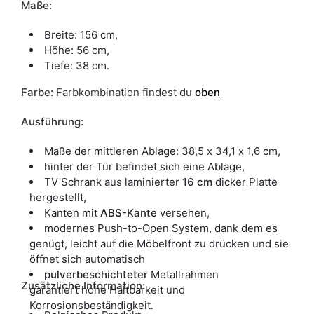
Maße:
Breite: 156 cm,
Höhe: 56 cm,
Tiefe: 38 cm.
Farbe
:
Farbkombination findest du
oben
Ausführung:
Maße der mittleren Ablage: 38,5 x 34,1 x 1,6 cm,
hinter der Tür befindet sich eine Ablage,
TV Schrank aus laminierter
16
cm
dicker Platte
hergestellt,
Kanten mit
ABS-Kante
versehen,
modernes Push-to-Open System, dank dem es
genügt, leicht auf die Möbelfront zu drücken und sie
öffnet sich automatisch
pulverbeschichteter
Metallrahmen
Zusätzliche Information:
garantiert hohe Haltbarkeit und
Korrosionsbeständigkeit.