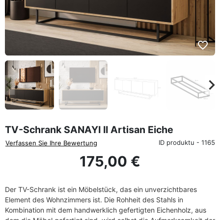
favorite_border
eyboard_arrow_left
keyboard_arrow_rig
Zurück
We
TV-Schrank SANAYI II Artisan Eiche
ID produktu - 1165
Verfassen Sie Ihre Bewertung
175,00 €
Der TV-Schrank ist ein Möbelstück, das ein unverzichtbares
Element des Wohnzimmers ist. Die Rohheit des Stahls in
Kombination mit dem handwerklich gefertigten Eichenholz, aus