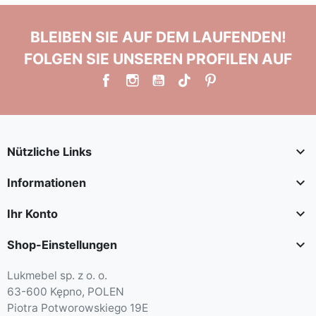
BLEIBEN SIE AUF DEM LAUFENDEN!
FOLGEN SIE UNSEREN PROFILEN AUF

Nützliche Links

Informationen

Ihr Konto

Shop-Einstellungen
Lukmebel sp. z o. o.
63-600 Kępno, POLEN
Piotra Potworowskiego 19E