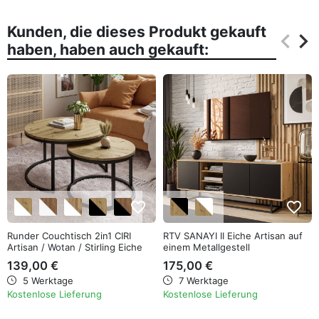
Kunden, die dieses Produkt gekauft
keyboard_arrow_left
keyboard_arrow_right
haben, haben auch gekauft:
Zurüc
Wei
favorite_border
favorite_border
Runder Couchtisch 2in1 CIRI
RTV SANAYI II Eiche Artisan auf
Artisan / Wotan / Stirling Eiche
einem Metallgestell
139,00 €
175,00 €
5 Werktage
7 Werktage
Kostenlose Lieferung
Kostenlose Lieferung