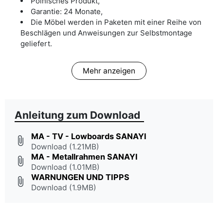
Polnisches Produkt,
Garantie: 24 Monate,
Die Möbel werden in Paketen mit einer Reihe von
Beschlägen und Anweisungen zur Selbstmontage
geliefert.
Mehr anzeigen
Anleitung zum Download
MA - TV - Lowboards SANAYI
attach_file
Download (1.21MB)
MA - Metallrahmen SANAYI
attach_file
Download (1.01MB)
WARNUNGEN UND TIPPS
attach_file
Download (1.9MB)