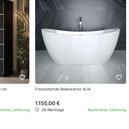
favorite_border
favorite_border
0 cm
Freistehende Badewanne ALIA
1.155,00 €
enlose Lieferung
28 Werktage
Kostenlose Lieferung