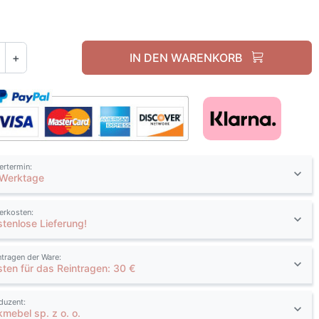
+
IN DEN WARENKORB
fertermin:
 Werktage
ferkosten:
stenlose Lieferung!
ntragen der Ware:
sten für das Reintragen: 30 €
duzent:
kmebel sp. z o. o.