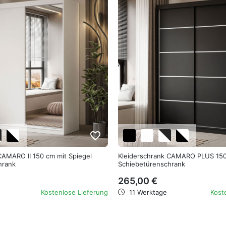
favorite_border
CAMARO II 150 cm mit Spiegel
Kleiderschrank CAMARO PLUS 15
hrank
Schiebetürenschrank
265,00 €
Kostenlose Lieferung
11 Werktage
Kost