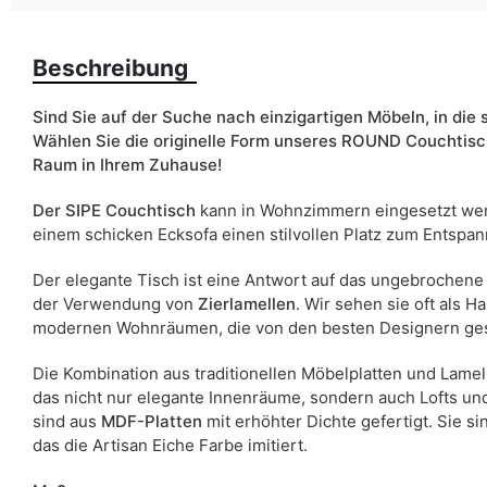
Farbe
Beschreibung
Sind Sie auf der Suche nach einzigartigen Möbeln, in die s
Breite
Wählen Sie die originelle Form unseres ROUND Couchtisch
Raum in Ihrem Zuhause!
ean13
Der SIPE Couchtisch
kann in Wohnzimmern eingesetzt wer
Liefertermin:
einem schicken Ecksofa einen stilvollen Platz zum Entspa
Aufgrund des Produktionsprozesses und der Materialeigenschafte
Der elegante Tisch ist eine Antwort auf das ungebrochen
der Verwendung von
Zierlamellen
. Wir sehen sie oft als 
modernen Wohnräumen, die von den besten Designern ges
Die Kombination aus traditionellen Möbelplatten und Lamell
das nicht nur elegante Innenräume, sondern auch Lofts 
sind aus
MDF-Platten
mit erhöhter Dichte gefertigt. Sie 
das die Artisan Eiche Farbe imitiert.