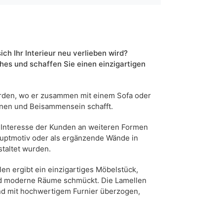
artisan eiche
schwarz
weiß
ich Ihr Interieur neu verlieben wird?
90
es und schaffen Sie einen einzigartigen
5904870889022
den, wo er zusammen mit einem Sofa oder
11 Werktage
nnen und Beisammensein schafft.
n sind Maßabweichungen von +/- 2–3 cm möglich.
e Interesse der Kunden an weiteren Formen
Hauptmotiv oder als ergänzende Wände in
taltet wurden.
en ergibt ein einzigartiges Möbelstück,
und moderne Räume schmückt. Die Lamellen
sind mit hochwertigem Furnier überzogen,