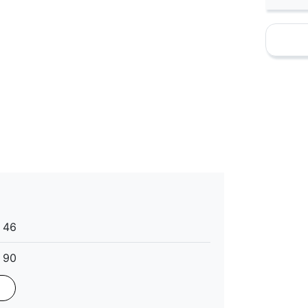
favorite_border
46
90
Matt