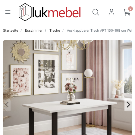
0
menu
Startseite
Esszimmer
Tische
Ausklappbarer Tisch ART 150-198 cm Weiß
keyboard_arrow_left
keyboard_arrow_right
Zurück
Wei