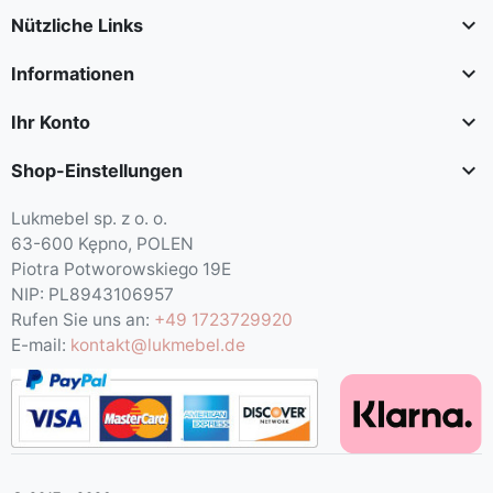

Nützliche Links

Informationen

Ihr Konto

Shop-Einstellungen
Lukmebel sp. z o. o.
63-600 Kępno, POLEN
Piotra Potworowskiego 19E
NIP: PL8943106957
Rufen Sie uns an:
+49 1723729920
E-mail:
kontakt@lukmebel.de