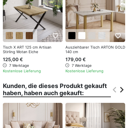
favorite_border
favorite_border
Tisch X ART 125 cm Artisan
Ausziehbarer Tisch ARTON GOLD
Stirling Wotan Eiche
140 cm
125,00 €
179,00 €
7 Werktage
7 Werktage
Kostenlose Lieferung
Kostenlose Lieferung
Kunden, die dieses Produkt gekauft
keyboard_arrow_left
keyboard_arrow_right
haben, haben auch gekauft:
Zurüc
Wei