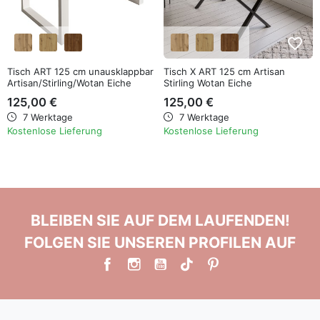
favorite_border
favorite_border
Tisch ART 125 cm unausklappbar
Tisch X ART 125 cm Artisan
Artisan/Stirling/Wotan Eiche
Stirling Wotan Eiche
125,00 €
125,00 €
7 Werktage
7 Werktage
Kostenlose Lieferung
Kostenlose Lieferung
BLEIBEN SIE AUF DEM LAUFENDEN!
FOLGEN SIE UNSEREN PROFILEN AUF