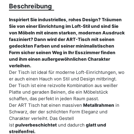
Beschreibung
Farbe
gold
schwarz
weiß
Inspiriert Sie industrielles, rohes Design? Träumen
Sie von einer Einrichtung im Loft-Stil und sind Sie
Breite
150
von Möbeln mit einem starken, modernen Ausdruck
fasziniert? Dann wird der ART-Tisch mit seinen
Typ des Tisches
ausklappbar
gedeckten Farben und seiner minimalistischen
Form sicher seinen Weg in Ihr Esszimmer finden
ean13
5904870882580
und ihm einen außergewöhnlichen Charakter
verleihen.
Liefertermin:
7 Werktage
Der Tisch ist ideal für moderne Loft-Einrichtungen, wo
er auch einen Hauch von Stil und Design mitbringt.
Aufgrund des Produktionsprozesses und der
Der Tisch ist eine reizvolle Kombination aus weißer
Materialeigenschaften sind Maßabweichungen von +/- 2–3 cm
möglich.
Platte und geraden Beinen, die ein Möbelstück
schaffen, das perfekt in jeden Raum passt.
Der ART Tisch hat einen massiven
Metallrahmen
in
Schwarz, der der schlichten Form Eleganz und
Charakter verleiht. Das Gestell
ist
pulverbeschichtet
und dadurch
glatt und
streifenfrei.