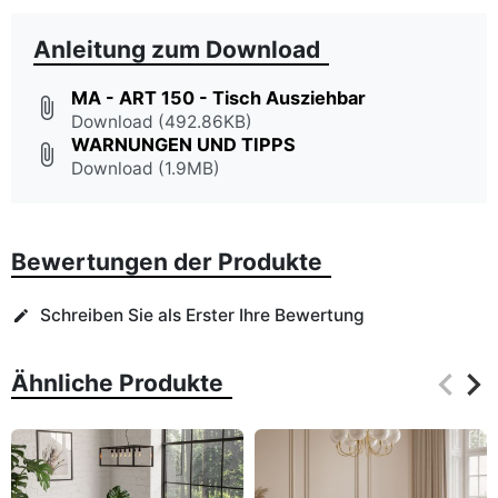
Anleitung zum Download
MA - ART 150 - Tisch Ausziehbar
attach_file
Download (492.86KB)
WARNUNGEN UND TIPPS
attach_file
Download (1.9MB)
Bewertungen der Produkte
Schreiben Sie als Erster Ihre Bewertung
edit
keyboard_arrow_left
keyboard_arrow_right
Ähnliche Produkte
Zurüc
Wei