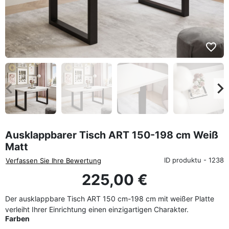
favorite_border
eyboard_arrow_left
keyboard_arrow_rig
Zurück
We
Ausklappbarer Tisch ART 150-198 cm Weiß
Matt
ID produktu - 1238
Verfassen Sie Ihre Bewertung
225,00 €
Der ausklappbare Tisch ART 150 cm-198 cm mit weißer Platte
verleiht Ihrer Einrichtung einen einzigartigen Charakter.
Farben