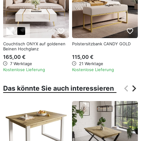
favorite_border
favorite_border
Couchtisch ONYX auf goldenen
Polstersitzbank CANDY GOLD
Beinen Hochglanz
165,00 €
115,00 €
7 Werktage
21 Werktage
Kostenlose Lieferung
Kostenlose Lieferung
keyboard_arrow_left
keyboard_arrow_right
Das könnte Sie auch interessieren
Zurüc
Wei