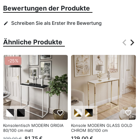
Bewertungen der Produkte
Schreiben Sie als Erster Ihre Bewertung
edit
keyboard_arrow_left
keyboard_arrow_right
Ähnliche Produkte
Zurüc
Wei
-25%
favorite_border
favorite_border
Konsolentisch MODERN GRIGIA
Konsole MODERN GLASS GOLD
80/100 cm matt
CHROM 80/100 cm
81,75 €
129,00 €
109,00 €