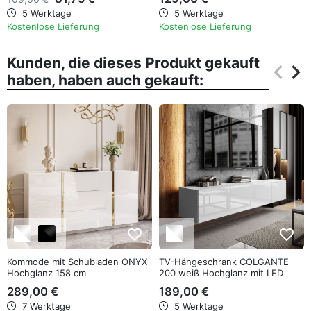
5 Werktage
5 Werktage
Kostenlose Lieferung
Kostenlose Lieferung
Kunden, die dieses Produkt gekauft
keyboard_arrow_left
keyboard_arrow_right
haben, haben auch gekauft:
Zurüc
Wei
favorite_border
favorite_border
Kommode mit Schubladen ONYX
TV-Hängeschrank COLGANTE
Hochglanz 158 cm
200 weiß Hochglanz mit LED
289,00 €
189,00 €
7 Werktage
5 Werktage