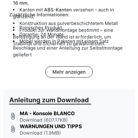
16 mm
,
Kanten mit
ABS-Kanten
versehen - auch in
Zusätzliche Informationen:
glänzend,
Konstruktion aus pulverbeschichtetem Metall
Polnisches Produkt,
Produkt zur Wandmontage bestimmt – eine
Garantie: 24 Monate,
Befestigung an der Wand ist erforderlich, um
Möbel werden in Paketen mit einem Satz
Stabilität und Sicherheit zu gewährleisten.
Beschläge und einer Anleitung zur Selbstmontage
geliefert
Mehr anzeigen
Anleitung zum Download
MA - Konsole BLANCO
attach_file
Download (607.17KB)
WARNUNGEN UND TIPPS
attach_file
Download (1.9MB)