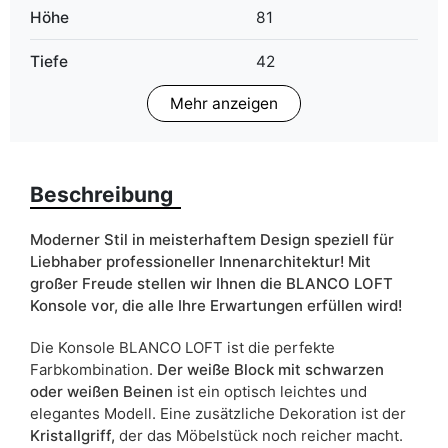
Höhe
81
Tiefe
42
Mehr anzeigen
Finish
Glanz
Farbe
schwarz
weiß
Beschreibung
Schubladen
ja
Moderner Stil in meisterhaftem Design speziell für
Breite
100
Liebhaber professioneller Innenarchitektur! Mit
großer Freude stellen wir Ihnen die BLANCO LOFT
ean13
5904870881859
Konsole vor, die alle Ihre Erwartungen erfüllen wird!
Die Konsole BLANCO LOFT ist die perfekte
Liefertermin:
5 Werktage
Farbkombination.
Der weiße Block mit schwarzen
Aufgrund des Produktionsprozesses und der
oder weißen Beinen
ist ein optisch leichtes und
Materialeigenschaften sind Maßabweichungen von +/- 2–3 cm
elegantes Modell. Eine zusätzliche Dekoration ist der
möglich.
Kristallgriff,
der das Möbelstück noch reicher macht.