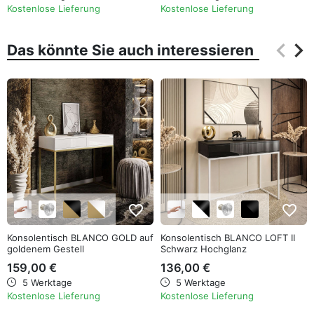
Kostenlose Lieferung
Kostenlose Lieferung
keyboard_arrow_left
keyboard_arrow_right
Das könnte Sie auch interessieren
Zurüc
Wei
favorite_border
favorite_border
Konsolentisch BLANCO GOLD auf
Konsolentisch BLANCO LOFT II
goldenem Gestell
Schwarz Hochglanz
159,00 €
136,00 €
5 Werktage
5 Werktage
Kostenlose Lieferung
Kostenlose Lieferung