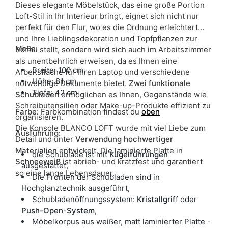
Dieses elegante Möbelstück, das eine große Portion
Loft-Stil in Ihr Interieur bringt, eignet sich nicht nur
perfekt für den Flur, wo es die Ordnung erleichtert
und Ihre Lieblingsdekoration und Topfpflanzen zur
Maße:
Schau stellt, sondern wird sich auch im Arbeitszimmer
als unentbehrlich erweisen, da es Ihnen eine
Breite: 100 cm,
Arbeitsfläche für Ihren Laptop und verschiedene
Höhe: 81 cm,
notwendige Dokumente bietet.
Zwei funktionale
Tiefe: 42 cm
Schubladen
ermöglichen es Ihnen, Gegenstände wie
Schreibutensilien oder Make-up-Produkte effizient zu
Farbe
:
Farbkombination findest du
oben
organisieren.
Die Konsole BLANCO LOFT wurde mit viel Liebe zum
Ausführung:
Detail und unter
Verwendung hochwertiger
Materialien
entwickelt. Die laminierte Platte in
die Schublade ist mit
Kugelführungen
Schneeweiß
ist abrieb- und kratzfest und garantiert
ausgestattet,
so eine lange Lebensdauer.
Die Fronten der Schubladen sind in
Hochglanztechnik ausgeführt,
Schubladenöffnungssystem:
Kristallgrif
f oder
Push-Open-System
,
Möbelkorpus aus weißer, matt laminierter Platte -