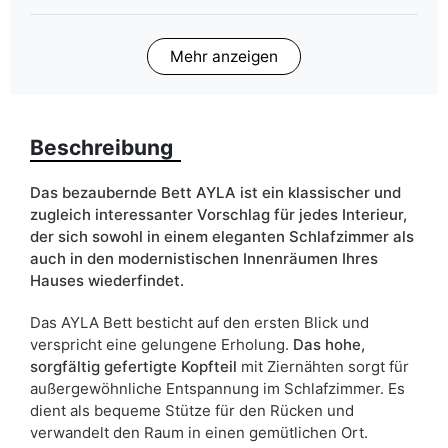
Bettwäsche behälter
ja
Mehr anzeigen
Liefertermin:
14 Werktage
Aufgrund des Produktionsprozesses und der
Materialeigenschaften sind Maßabweichungen von +/- 2–3 cm
Beschreibung
möglich.
Das bezaubernde Bett AYLA ist ein klassischer und
zugleich interessanter Vorschlag für jedes Interieur,
der sich sowohl in einem eleganten Schlafzimmer als
auch in den modernistischen Innenräumen Ihres
Hauses wiederfindet.
Das AYLA Bett besticht auf den ersten Blick und
verspricht eine gelungene Erholung.
Das hohe,
sorgfältig gefertigte Kopfteil
mit Ziernähten sorgt für
außergewöhnliche Entspannung im Schlafzimmer. Es
dient als bequeme Stütze für den Rücken und
verwandelt den Raum in einen gemütlichen Ort.