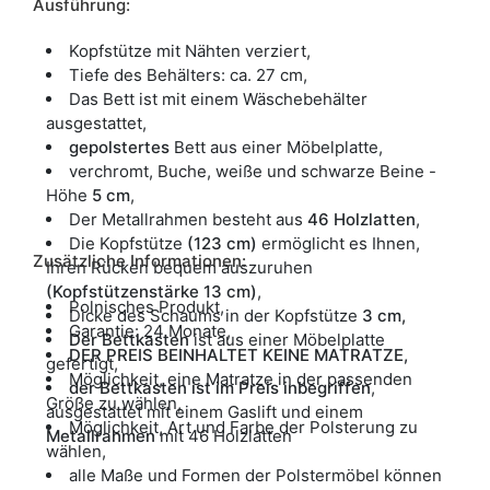
Ausführung:
Kopfstütze mit Nähten verziert,
Tiefe des Behälters: ca. 27 cm,
Das Bett ist mit einem Wäschebehälter
ausgestattet,
gepolstertes
Bett aus einer Möbelplatte,
verchromt, Buche, weiße und schwarze Beine -
Höhe
5 cm
,
Der Metallrahmen besteht aus
46 Holzlatten
,
Die Kopfstütze
(123 cm)
ermöglicht es Ihnen,
Zusätzliche Informationen:
Ihren Rücken bequem auszuruhen
(Kopfstützenstärke 13 cm)
,
Polnisches Produkt,
Dicke des Schaums in der Kopfstütze
3 cm,
Garantie: 24 Monate,
Der Bettkasten
ist aus einer Möbelplatte
DER PREIS BEINHALTET KEINE MATRATZE,
gefertigt,
Möglichkeit, eine Matratze in der passenden
der Bettkasten ist im Preis inbegriffen
,
Größe zu wählen,
ausgestattet mit einem Gaslift und einem
Möglichkeit, Art und Farbe der Polsterung zu
Metallrahmen
mit 46 Holzlatten
wählen,
alle Maße und Formen der Polstermöbel können