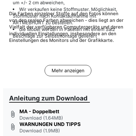
um +/- 2 cm abweichen,
Wir verkaufen keine Stoffmuster. Möglichkeit,
Die Farben einzelner Stoffe auf den Fotos können
Stoffmuster nach Kontaktaufnahme mit
von den realen Farben abweichen - dies liegt an der
ARTMEBHURT zu bestellen.
Vielfalt der verfügbaren Computergeräte und deren
die Möbel werden in Paketen mit einem Satz
individuellen Einstellungen, insbesondere an den
Beschläge zur Selbstmontage geliefert
Einstellungen des Monitors und der Grafikkarte.
Mehr anzeigen
Anleitung zum Download
MA - Doppelbett
attach_file
Download (1.64MB)
WARNUNGEN UND TIPPS
attach_file
Download (1.9MB)