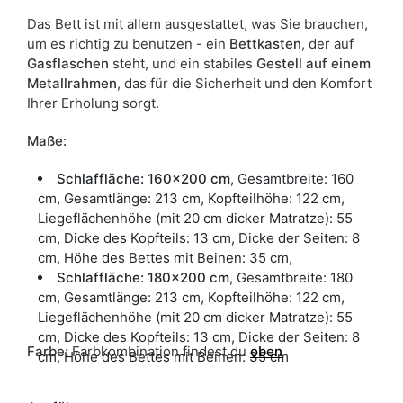
Das Bett ist mit allem ausgestattet, was Sie brauchen,
um es richtig zu benutzen - ein
Bettkasten
, der auf
Gasflaschen
steht, und ein stabiles
Gestell auf einem
Metallrahmen
, das für die Sicherheit und den Komfort
Ihrer Erholung sorgt.
Maße:
Schlaffläche: 160x200 cm
, Gesamtbreite: 160
cm, Gesamtlänge: 213 cm, Kopfteilhöhe: 122 cm,
Liegeflächenhöhe (mit 20 cm dicker Matratze): 55
cm, Dicke des Kopfteils: 13 cm, Dicke der Seiten: 8
cm, Höhe des Bettes mit Beinen: 35 cm,
Schlaffläche: 180x200 cm
, Gesamtbreite: 180
cm, Gesamtlänge: 213 cm, Kopfteilhöhe: 122 cm,
Liegeflächenhöhe (mit 20 cm dicker Matratze): 55
cm, Dicke des Kopfteils: 13 cm, Dicke der Seiten: 8
Farbe
:
Farbkombination findest du
oben
cm, Höhe des Bettes mit Beinen: 35 cm