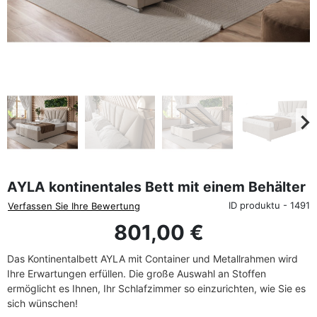
favorite_border
eyboard_arrow_left
keyboard_arrow_rig
Zurück
We
AYLA kontinentales Bett mit einem Behälter
ID produktu - 1491
Verfassen Sie Ihre Bewertung
801,00 €
Das Kontinentalbett AYLA mit Container und Metallrahmen wird
Ihre Erwartungen erfüllen. Die große Auswahl an Stoffen
ermöglicht es Ihnen, Ihr Schlafzimmer so einzurichten, wie Sie es
sich wünschen!