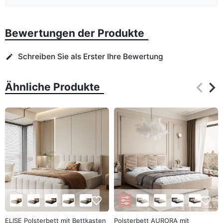
Bewertungen der Produkte
Schreiben Sie als Erster Ihre Bewertung
edit
keyboard_arrow_left
keyboard_arrow_right
Ähnliche Produkte
Zurüc
Wei
favorite_border
favorite_border
ELISE Polsterbett mit Bettkasten
Polsterbett AURORA mit