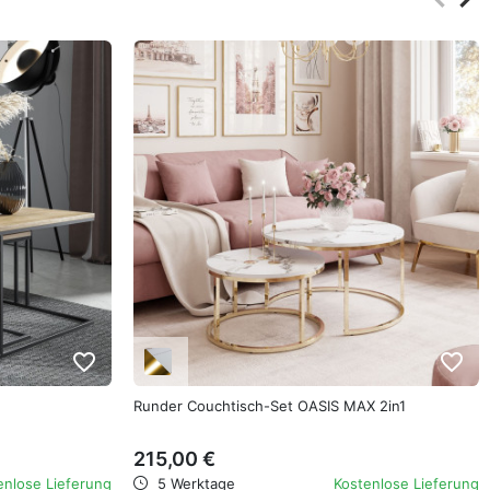
Zurüc
Wei
favorite_border
favorite_border
Runder Couchtisch-Set OASIS MAX 2in1
215,00 €
enlose Lieferung
5 Werktage
Kostenlose Lieferung