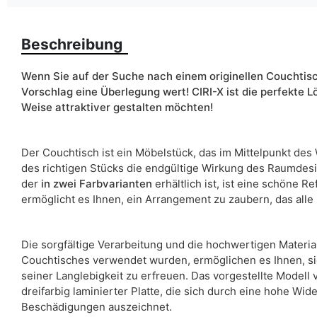
Farbe
Beschreibung
Wenn Sie auf der Suche nach einem originellen Couchtisc
Vorschlag eine Überlegung wert! CIRI-X ist die perfekte L
Weise attraktiver gestalten möchten!
Breite
ean13
Der Couchtisch ist ein Möbelstück, das im Mittelpunkt de
des richtigen Stücks die endgültige Wirkung des Raumdesig
Liefertermin:
der
in zwei Farbvarianten
erhältlich ist, ist eine schöne 
Aufgrund des Produktionsprozesses und der Materialeigenschafte
ermöglicht es Ihnen, ein Arrangement zu zaubern, das alle 
Die sorgfältige Verarbeitung und die hochwertigen Material
Couchtisches verwendet wurden, ermöglichen es Ihnen, s
seiner Langlebigkeit zu erfreuen. Das vorgestellte Modell 
dreifarbig laminierter Platte, die sich durch eine hohe W
Beschädigungen auszeichnet.