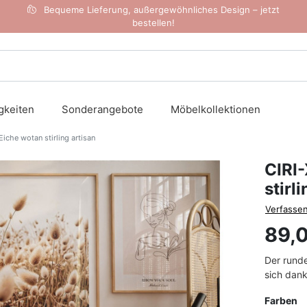
Bequeme Lieferung, außergewöhnliches Design – jetzt
bestellen!
gkeiten
Sonderangebote
Möbelkollektionen
iche wotan stirling artisan
CIRI
stirl
Verfassen
89,
Der runde
sich dank 
Farben