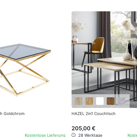
favorite_border
sch Goldchrom
HAZEL 2in1 Couchtisch
205,00 €
Kostenlose Lieferung
28 Werktage
Kost