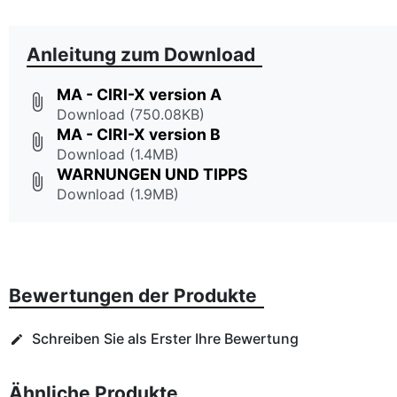
Anleitung zum Download
MA - CIRI-X version A
attach_file
Download (750.08KB)
MA - CIRI-X version B
attach_file
Download (1.4MB)
WARNUNGEN UND TIPPS
attach_file
Download (1.9MB)
Bewertungen der Produkte
Schreiben Sie als Erster Ihre Bewertung
edit
Ähnliche Produkte