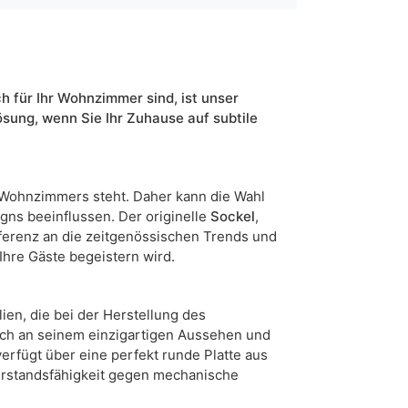
artisan eiche
schwarz
stirling eiche
weiß
h für Ihr Wohnzimmer sind, ist unser
wotan eiche
ösung, wenn Sie Ihr Zuhause auf subtile
70
5904870896983
s Wohnzimmers steht. Daher kann die Wahl
ns beeinflussen. Der originelle
Sockel
,
5 Werktage
Referenz an die zeitgenössischen Trends und
n sind Maßabweichungen von +/- 2–3 cm möglich.
Ihre Gäste begeistern wird.
ien, die bei der Herstellung des
ich an seinem einzigartigen Aussehen und
verfügt über eine perfekt runde Platte aus
iderstandsfähigkeit gegen mechanische