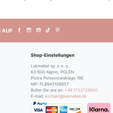
N AUF
Shop-Einstellungen
Lukmebel sp. z o. o.
63-600 Kępno, POLEN
Piotra Potworowskiego 19E
NIP: PL8943106957
Rufen Sie uns an:
+49 1723729920
E-mail:
kontakt@lukmebel.de