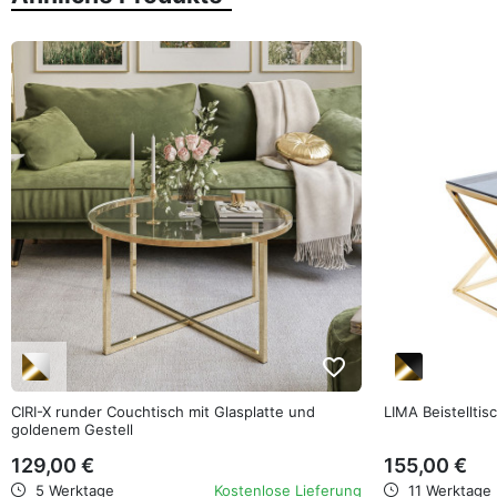
favorite_border
CIRI-X runder Couchtisch mit Glasplatte und
LIMA Beistellti
goldenem Gestell
129,00 €
155,00 €
5 Werktage
Kostenlose Lieferung
11 Werktage