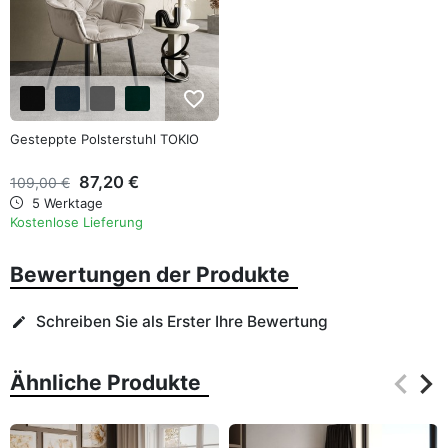
favorite_border
Gesteppte Polsterstuhl TOKIO
87,20 €
109,00 €
5 Werktage
Kostenlose Lieferung
Bewertungen der Produkte
Schreiben Sie als Erster Ihre Bewertung
edit
keyboard_arrow_left
keyboard_arrow_right
Ähnliche Produkte
Zurüc
Wei