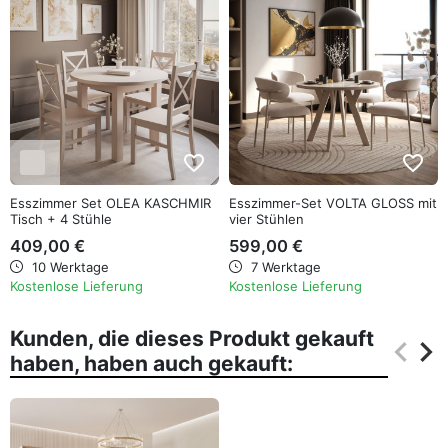
favorite_border
favorite_border
Esszimmer Set OLEA KASCHMIR
Esszimmer-Set VOLTA GLOSS mit
Tisch + 4 Stühle
vier Stühlen
409,00 €
599,00 €
10 Werktage
7 Werktage
Kostenlose Lieferung
Kostenlose Lieferung
Kunden, die dieses Produkt gekauft
keyboard_arrow_left
keyboard_arrow_right
haben, haben auch gekauft:
Zurüc
Wei