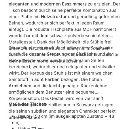
eleganten und modernen Esszimmers
zu erzielen. Der
Tisch besticht durch seine perfekte Kombination aus
einer Platte mit
Holzstruktur
und geradlinig geformten
Beinen, wodurch er sich perfekt in jeden Raum
einfügt. Die robuste Tischplatte aus
MDF
harmoniert
wunderbar mit dem schwarz pulverbeschichteten
Metallgestell. Dank der Möglichkeit, die Stühle frei
Die schlichte, minimalistische Form des Stuhls wird
unter die Tischplatte zu schieben, nimmt das Set
durch die dezente Steppung der Sitzfläche und der
keinen zusätzlichen Platz in Anspruch und ist auch für
Rückenlehne sowie durch die schmalen Seiten
kleine Esszimmer eine gute Lösung.
bereichert, wodurch er noch eleganter und stilvoller
wirkt. Der Korpus des Stuhls ist mit einem weichen
Samtstoff
in acht Farben
bezogen. Die hohen
Armlehnen
und die leicht geneigte Rückenlehne
ermöglichen dem Benutzer eine bequeme
Körperposition. Das Gestell wird von vier sanft
Maße des Tisches:
geschwungenen Metallbeinen in Schwarz getragen,
die seinen subtilen und eleganten Charakter perfekt
Breite: 150 cm (im ausgeklappten Zustand + 48
unterstreichen.
cm),
Höhe: 77 cm,