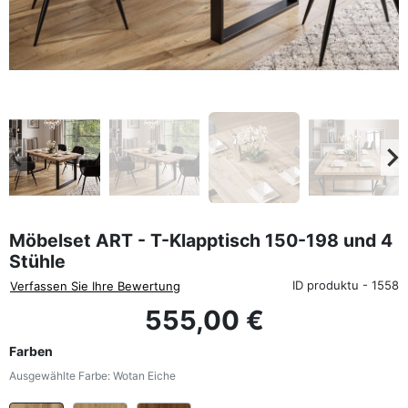
favorite_border
eyboard_arrow_left
keyboard_arrow_rig
Zurück
We
Möbelset ART - T-Klapptisch 150-198 und 4
Stühle
ID produktu - 1558
Verfassen Sie Ihre Bewertung
555,00 €
Farben
Ausgewählte Farbe: Wotan Eiche