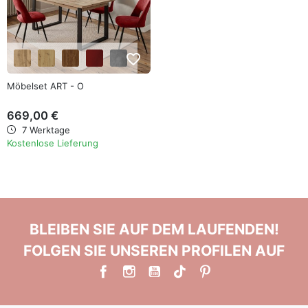
favorite_border
Möbelset ART - O
669,00 €
7 Werktage
Kostenlose Lieferung
BLEIBEN SIE AUF DEM LAUFENDEN!
FOLGEN SIE UNSEREN PROFILEN AUF