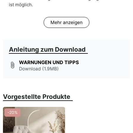
ist möglich.
Mehr anzeigen
Anleitung zum Download
WARNUNGEN UND TIPPS
attach_file
Download (1.9MB)
Vorgestellte Produkte
-20%