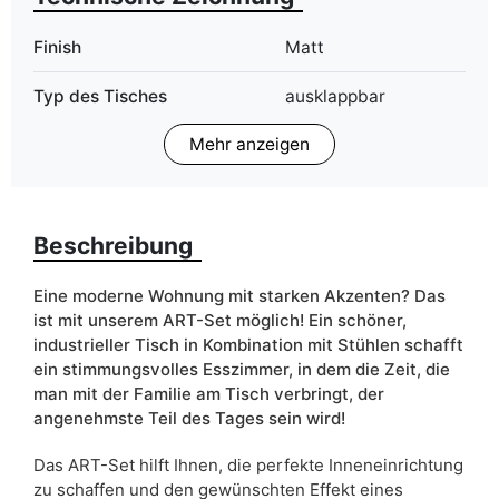
Finish
Matt
Typ des Tisches
ausklappbar
Mehr anzeigen
ean13
5903864010213
Liefertermin:
7 Werktage
Aufgrund des Produktionsprozesses und der
Beschreibung
Materialeigenschaften sind Maßabweichungen von +/- 2–3 cm
möglich.
Eine moderne Wohnung mit starken Akzenten? Das
ist mit unserem ART-Set möglich! Ein schöner,
industrieller Tisch in Kombination mit Stühlen schafft
ein stimmungsvolles Esszimmer, in dem die Zeit, die
man mit der Familie am Tisch verbringt, der
angenehmste Teil des Tages sein wird!
Das ART-Set hilft Ihnen, die perfekte Inneneinrichtung
zu schaffen und den gewünschten Effekt eines