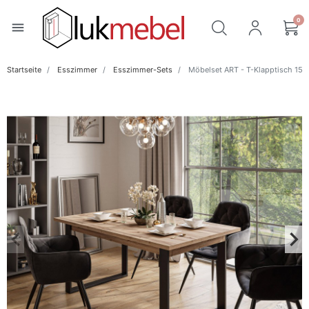
0
menu
Startseite
Esszimmer
Esszimmer-Sets
Möbelset ART - T-Klapptisch 150
keyboard_arrow_left
keyboard_arrow_right
Zurück
Wei