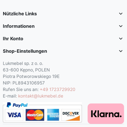

Nützliche Links

Informationen

Ihr Konto

Shop-Einstellungen
Lukmebel sp. z o. o.
63-600 Kępno, POLEN
Piotra Potworowskiego 19E
NIP: PL8943106957
Rufen Sie uns an:
+49 1723729920
E-mail:
kontakt@lukmebel.de