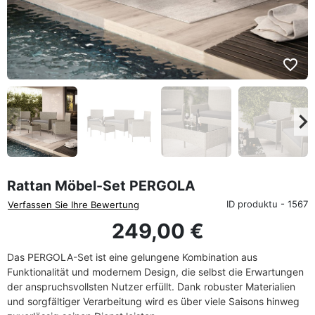
favorite_border
eyboard_arrow_left
keyboard_arrow_rig
Zurück
We
Rattan Möbel-Set PERGOLA
ID produktu - 1567
Verfassen Sie Ihre Bewertung
249,00 €
Das PERGOLA-Set ist eine gelungene Kombination aus
Funktionalität und modernem Design, die selbst die Erwartungen
der anspruchsvollsten Nutzer erfüllt. Dank robuster Materialien
und sorgfältiger Verarbeitung wird es über viele Saisons hinweg