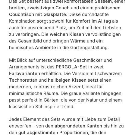
Das Set besteht aus
zwei komfortablen Sesseln
, einer
breiten, zweisitzigen Couch
und einem
praktischen
Couchtisch mit Glasplatte
. Diese durchdachte
Kombination sorgt sowohl für
Komfort im Alltag
als
auch für ausreichend Platz, um Zeit mit den Liebsten
zu verbringen. Die
weichen Kissen
vervollständigen
das Gesamtbild und bringen
Wärme
und ein
heimisches Ambiente
in die Gartengestaltung.
Mit Blick auf unterschiedliche Geschmäcker und
Arrangements ist das
PERGOLA-Set
in zwei
Farbvarianten
erhältlich. Die Version mit schwarzem
Technorattan und
hellbeigen Kissen
setzt einen
modernen, kontrastreichen Akzent, ideal für
minimalistische Räume. Die graue Variante hingegen
passt perfekt in Gärten, die von der Natur und einem
klassischen Stil inspiriert sind.
Jedes Element des Sets wurde mit Liebe zum Detail
entworfen – von den
abgerundeten Kanten
bis hin zu
den
gut abgestimmten Proportionen
, die den