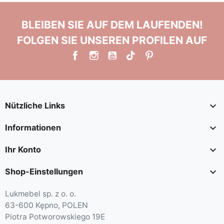
BLEIBEN SIE AUF DEM LAUFENDEN!
FOLGEN SIE UNSEREN PROFILEN AUF

Nützliche Links

Informationen

Ihr Konto

Shop-Einstellungen
Lukmebel sp. z o. o.
63-600 Kępno, POLEN
Piotra Potworowskiego 19E