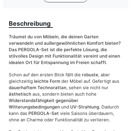
Liefertermin:
5 Werktage
Aufgrund des Produktionsprozesses und der
Materialeigenschaften sind Maßabweichungen von +/- 2–3 cm
Beschreibung
möglich.
Träumst du von Möbeln, die deinen Garten
verwandeln und außergewöhnlichen Komfort bieten?
Das PERGOLA-Set ist die perfekte Lösung, die
stilvolles Design mit Funktionalität vereint und einen
idealen Ort für Entspannung im Freien schafft.
Schon auf den ersten Blick fällt die
robuste
, aber
gleichzeitig
leichte Form
der Möbel auf. Gefertigt aus
dauerhaftem Technorattan
, sehen sie nicht nur
ästhetisch
aus, sondern bieten auch hohe
Widerstandsfähigkeit gegenüber
Witterungsbedingungen
und
UV-Strahlung
. Dadurch
kann das
PERGOLA-Set
viele Saisons überdauern,
ohne an Charme oder Funktionalität zu verlieren.