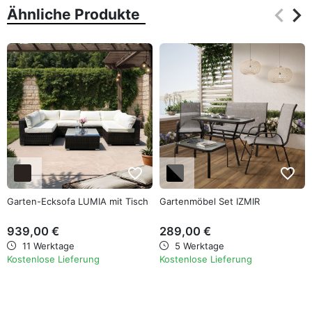
keyboard_arrow_left
keyboard_arrow_right
Ähnliche Produkte
Zurüc
Wei
favorite_border
favorite_border
Garten-Ecksofa LUMIA mit Tisch
Gartenmöbel Set IZMIR
939,00 €
289,00 €
11 Werktage
5 Werktage
Kostenlose Lieferung
Kostenlose Lieferung