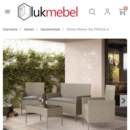
0
menu
Startseite
Garten
Gartenmöbel
Rattan Möbel-Set PERGOLA
keyboard_arrow_left
keyboard_arrow_right
Zurück
Wei