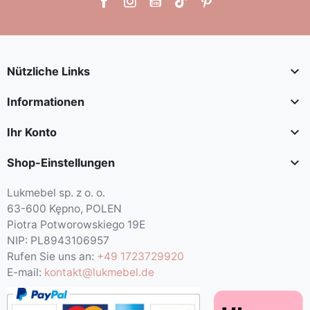

Nützliche Links

Informationen

Ihr Konto

Shop-Einstellungen
Lukmebel sp. z o. o.
63-600 Kępno, POLEN
Piotra Potworowskiego 19E
NIP: PL8943106957
Rufen Sie uns an:
+49 1723729920
E-mail:
kontakt@lukmebel.de