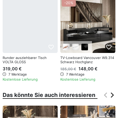
-20%
favorite_border
favorite_border
Runder ausziehbarer Tisch
TV-Lowboard Vancouver W9.314
VOLTA GLOSS
Schwarz Hochglanz
319,00 €
148,00 €
185,00 €
7 Werktage
7 Werktage
Kostenlose Lieferung
Kostenlose Lieferung
keyboard_arrow_left
keyboard_arrow_right
Das könnte Sie auch interessieren
Zurüc
Wei