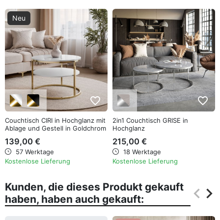
Neu
favorite_border
favorite_border
Couchtisch CIRI in Hochglanz mit
2in1 Couchtisch GRISE in
Ablage und Gestell in Goldchrom
Hochglanz
139,00 €
215,00 €
57 Werktage
18 Werktage
Kostenlose Lieferung
Kostenlose Lieferung
Kunden, die dieses Produkt gekauft
keyboard_arrow_left
keyboard_arrow_right
haben, haben auch gekauft:
Zurüc
Wei