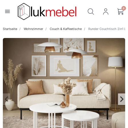
0
menu
Startseite
Wohnzimmer
Couch & Kaffeetische
Runder Couchtisch 2in1 L
keyboard_arrow_left
keyboard_arrow_right
Zurück
Wei