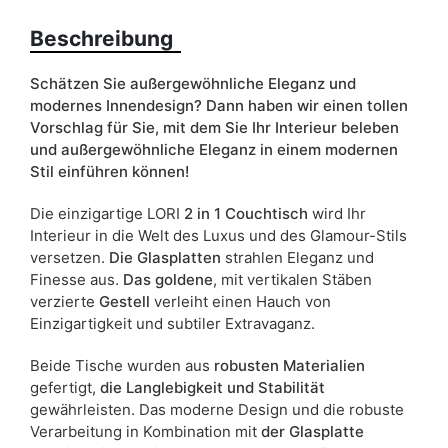
Liefertermin:
5 Werktage
Beschreibung
Aufgrund des Produktionsprozesses und der
Materialeigenschaften sind Maßabweichungen von +/- 2–3 cm
möglich.
Schätzen Sie außergewöhnliche Eleganz und
modernes Innendesign? Dann haben wir einen tollen
Vorschlag für Sie, mit dem Sie Ihr Interieur beleben
und außergewöhnliche Eleganz in einem modernen
Stil einführen können!
Die einzigartige LORI
2 in 1 Couchtisch
wird Ihr
Interieur in die Welt des Luxus und des Glamour-Stils
versetzen.
Die Glasplatten
strahlen Eleganz und
Finesse aus.
Das goldene
, mit vertikalen Stäben
verzierte
Gestell
verleiht einen Hauch von
Einzigartigkeit und subtiler Extravaganz.
Beide Tische wurden aus
robusten Materialien
gefertigt,
die Langlebigkeit und Stabilität
gewährleisten. Das moderne Design und die robuste
Verarbeitung in Kombination mit
der Glasplatte