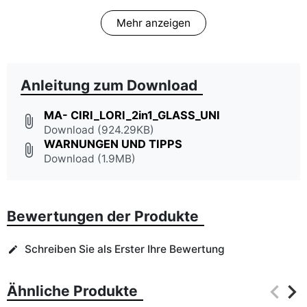
Mehr anzeigen
Anleitung zum Download
MA- CIRI_LORI_2in1_GLASS_UNI
attach_file
Download (924.29KB)
WARNUNGEN UND TIPPS
attach_file
Download (1.9MB)
Bewertungen der Produkte
Schreiben Sie als Erster Ihre Bewertung
edit
keyboard_arrow_left
keyboard_arrow_right
Ähnliche Produkte
Zurüc
Wei