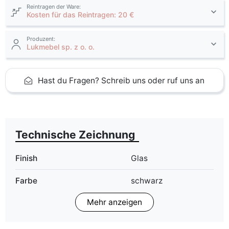
Reintragen der Ware:
Kosten für das Reintragen: 20 €
Produzent:
Lukmebel sp. z o. o.
Hast du Fragen? Schreib uns oder ruf uns an
Technische Zeichnung
Finish
Glas
Farbe
schwarz
weiß
Mehr anzeigen
ean13
5905723905579