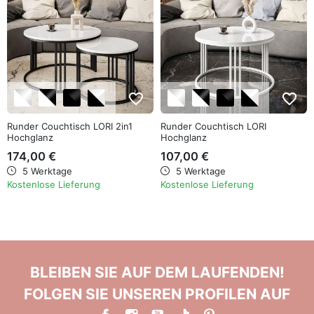
favorite_border
favorite_border
Runder Couchtisch LORI 2in1
Runder Couchtisch LORI
Hochglanz
Hochglanz
174,00 €
107,00 €
5 Werktage
5 Werktage
Kostenlose Lieferung
Kostenlose Lieferung
BLEIBEN SIE AUF DEM LAUFENDEN!
FOLGEN SIE UNSEREN PROFILEN AUF