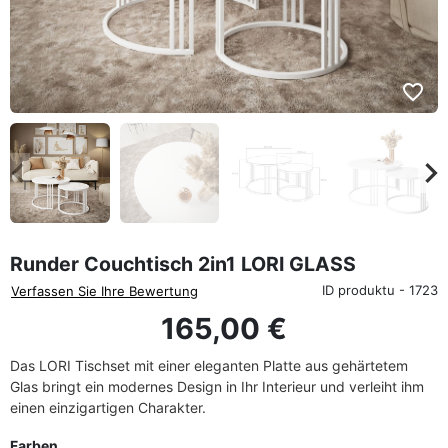
favorite_border
eyboard_arrow_left
keyboard_arrow_rig
Zurück
We
Runder Couchtisch 2in1 LORI GLASS
ID produktu - 1723
Verfassen Sie Ihre Bewertung
165,00 €
Das LORI Tischset mit einer eleganten Platte aus gehärtetem
Glas bringt ein modernes Design in Ihr Interieur und verleiht ihm
einen einzigartigen Charakter.
Farben