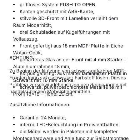
griffloses System
PUSH TO OPEN,
Kanten geschützt mit
ABS-Kante,
stilvolle
3D-Front mit Lamellen
verleiht dem
Raum Modernität,
drei Schubladen
auf Kugelführungen mit
Vollauszug.
Front gefertigt aus
18 mm MDF-Platte
in Eiche-
Wotan-Optik,
ACHTUNG
gehärtetes Glas an der
Front mit 4 mm Stärke
+
Aluminiumrahmen 18 mm,
Zu Beginn der Nutzung von schwarz gefärbten MDF-
Korpus gefertigt aus matter
laminierter Platte in
Fronten kann sich schwarzer Farbstoff lösen. Dieses
Schwarz mit 16 mm Stärke
,
Problem verschwindet nach einigen Reinigungen mit
schwarze, pulverbeschichtete Metallfüße
mit
handelsüblichen Möbelpflegemitteln.
Profil 18x18 – Höhe: 20 cm.
Zusätzliche Informationen:
Garantie: 24 Monate,
interne LED-Beleuchtung
im Preis enthalten
,
die Möbel werden in Paketen mit kompletter
Montagehardware und Anleitung zur Selbstmontage