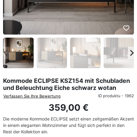
favorite_border
eyboard_arrow_left
keyboard_arrow_rig
Zurück
We
Kommode ECLIPSE KSZ154 mit Schubladen
und Beleuchtung Eiche schwarz wotan
ID produktu - 1962
Verfassen Sie Ihre Bewertung
359,00 €
Die moderne Kommode ECLIPSE setzt einen zeitgemäßen Akzent
in einem eleganten Wohnzimmer und fügt sich perfekt in den
Rest der Kollektion ein.