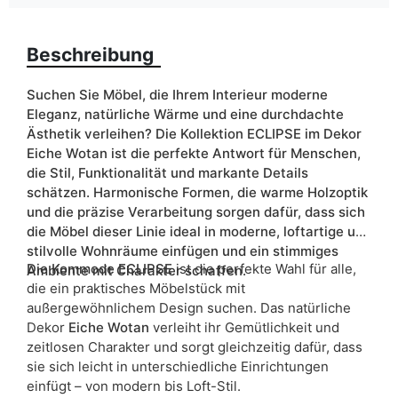
Finish
Glas
Matt
Beschreibung
Farbe
schwarz
wotan eiche
Suchen Sie Möbel, die Ihrem Interieur moderne
Eleganz, natürliche Wärme und eine durchdachte
Schubladen
ja
Ästhetik verleihen? Die Kollektion ECLIPSE im Dekor
Eiche Wotan ist die perfekte Antwort für Menschen,
Breite
154
die Stil, Funktionalität und markante Details
schätzen. Harmonische Formen, die warme Holzoptik
ean13
5905723911839
und die präzise Verarbeitung sorgen dafür, dass sich
die Möbel dieser Linie ideal in moderne, loftartige und
Liefertermin:
11 Werktage
stilvolle Wohnräume einfügen und ein stimmiges
Die Kommode ECLIPSE
ist die perfekte Wahl für alle,
Ambiente mit Charakter schaffen.
Aufgrund des Produktionsprozesses und der
die ein praktisches Möbelstück mit
Materialeigenschaften sind Maßabweichungen von +/- 2–3 cm
außergewöhnlichem Design suchen. Das natürliche
möglich.
Dekor
Eiche Wotan
verleiht ihr Gemütlichkeit und
zeitlosen Charakter und sorgt gleichzeitig dafür, dass
sie sich leicht in unterschiedliche Einrichtungen
einfügt – von modern bis Loft-Stil.