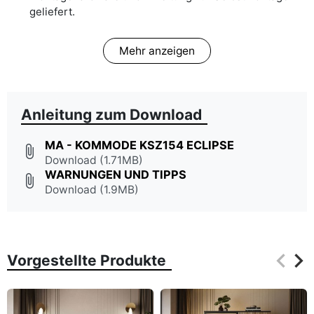
geliefert.
Mehr anzeigen
Anleitung zum Download
MA - KOMMODE KSZ154 ECLIPSE
attach_file
Download (1.71MB)
WARNUNGEN UND TIPPS
attach_file
Download (1.9MB)
keyboard_arrow_left
keyboard_arrow_right
Vorgestellte Produkte
Zurüc
Wei