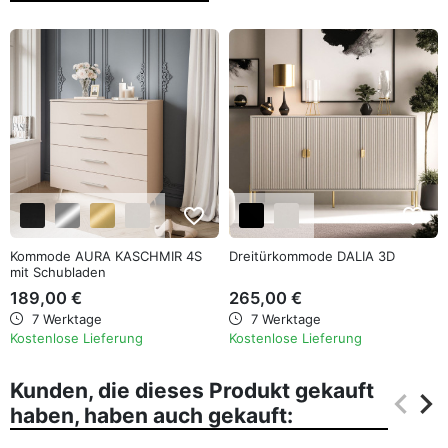
favorite_border
favorite_border
Kommode AURA KASCHMIR 4S
Dreitürkommode DALIA 3D
mit Schubladen
189,00 €
265,00 €
7 Werktage
7 Werktage
Kostenlose Lieferung
Kostenlose Lieferung
Kunden, die dieses Produkt gekauft
keyboard_arrow_left
keyboard_arrow_right
haben, haben auch gekauft:
Zurüc
Wei