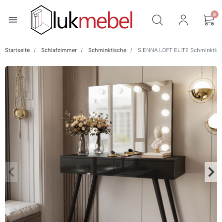
0
menu
Startseite
Schlafzimmer
Schminktische
SIENNA LOFT ELITE Schminktisch
keyboard_arrow_left
keyboard_arrow_right
Zurück
Wei