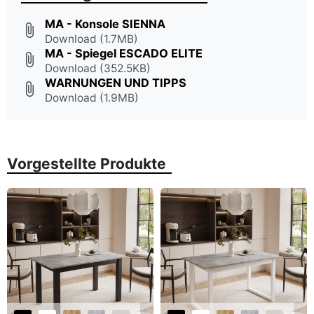
MA - Konsole SIENNA
attach_file
Download (1.7MB)
MA - Spiegel ESCADO ELITE
attach_file
Download (352.5KB)
WARNUNGEN UND TIPPS
attach_file
Download (1.9MB)
Vorgestellte Produkte