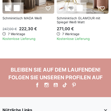
favorite_border
favorite_border
Schminktisch MADA Weiß
Schminktisch GLAMOUR mit
Spiegel Weiß Matt
222,30 €
271,00 €
247,00 €
7 Werktage
7 Werktage
Kostenlose Lieferung
Kostenlose Lieferung
BLEIBEN SIE AUF DEM LAUFENDEN!
FOLGEN SIE UNSEREN PROFILEN AUF

Nützliche Links