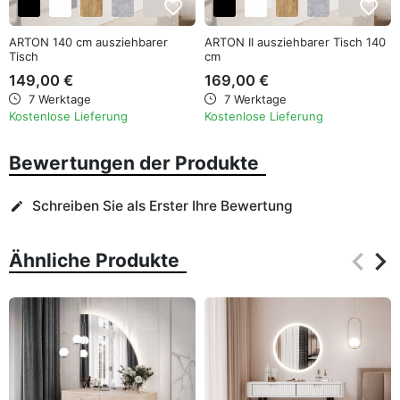
favorite_border
favorite_border
ARTON 140 cm ausziehbarer
ARTON II ausziehbarer Tisch 140
Tisch
cm
149,00 €
169,00 €
7 Werktage
7 Werktage
Kostenlose Lieferung
Kostenlose Lieferung
Bewertungen der Produkte
Schreiben Sie als Erster Ihre Bewertung
edit
keyboard_arrow_left
keyboard_arrow_right
Ähnliche Produkte
Zurüc
Wei