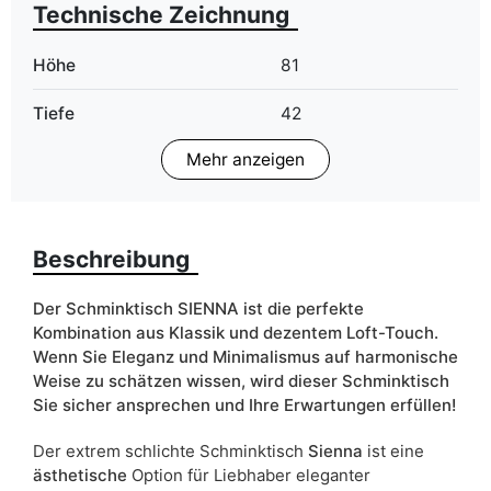
Technische Zeichnung
Höhe
81
Tiefe
42
Mehr anzeigen
LED Beleuchtung
Im Preis
Finish
Glanz
Beschreibung
Farbe
schwarz
weiß
Der Schminktisch SIENNA ist die perfekte
Schubladen
ja
Kombination aus Klassik und dezentem Loft-Touch.
Wenn Sie Eleganz und Minimalismus auf harmonische
Breite
100
Weise zu schätzen wissen, wird dieser Schminktisch
Sie sicher ansprechen und Ihre Erwartungen erfüllen!
Spiegel
ja
Der extrem schlichte Schminktisch
Sienna
ist eine
ästhetische
Option für Liebhaber eleganter
ean13
5905723914304