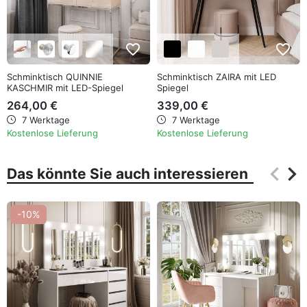
favorite_border
favorite_border
Schminktisch QUINNIE
Schminktisch ZAIRA mit LED
KASCHMIR mit LED-Spiegel
Spiegel
Chrom
264,00 €
339,00 €
7 Werktage
7 Werktage
Kostenlose Lieferung
Kostenlose Lieferung
keyboard_arrow_left
keyboard_arrow_right
Das könnte Sie auch interessieren
Zurüc
Wei
-10%