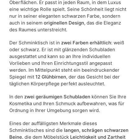
Oberflächen. Er passt in jeden Raum, in dem Luxus
eine wichtige Rolle spielt. Seine Schönheit liegt nicht
Liefertermin:
7 Werktage
nur in seiner eleganten schwarzen Farbe, sondern
Aufgrund des Produktionsprozesses und der
auch in seinem
originellen Design
, das die Eleganz
Materialeigenschaften sind Maßabweichungen von +/- 2–3 cm
des Raumes unterstreicht.
möglich.
Der Schminktisch ist in
zwei Farben erhältlich
: weiß
oder schwarz. Er ist mit glänzenden Schubladen
ausgestattet und kann so an Ihre individuellen
Vorlieben und Ihren Einrichtungsstil angepasst
werden. Im Mittelpunkt steht ein beeindruckender
Spiegel mit
12 Glühbirnen
, der das Gesicht bei der
täglichen Körperpflege perfekt ausleuchtet.
In den
zwei geräumigen Schubladen
können Sie Ihre
Kosmetika und Ihren Schmuck aufbewahren, was für
Ordnung in Ihrer Umgebung sorgen wird.
Eines der auffälligsten Merkmale dieses
Schminktisches sind die
langen, schrägen schwarzen
Beine
, die dem Möbelstück
Leichtigkeit und Zartheit