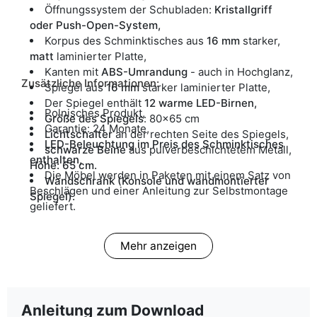
Öffnungssystem der Schubladen:
Kristallgriff
oder Push-Open-System,
Korpus des Schminktisches aus
16 mm
starker,
matt
laminierter Platte,
Kanten mit
ABS-Umrandung
- auch in Hochglanz,
Zusätzliche Informationen:
Spiegel aus
16 mm
starker laminierter Platte,
Der Spiegel enthält
12 warme LED-Birnen,
Polnisches Produkt,
Größe des Spiegels
: 80x65 cm
Garantie: 24 Monate,
Lichtschalter
an der rechten Seite des Spiegels,
LED-Beleuchtung im Preis des Schminktisches
schwarze Beine
aus pulverbeschichtetem Metall,
enthalten,
Höhe: 65 cm.
Die Möbel werden in Paketen mit einem Satz von
Wandschrank (Konsole und wandmontierter
Beschlägen und einer Anleitung zur Selbstmontage
Spiegel).
geliefert.
Mehr anzeigen
Anleitung zum Download