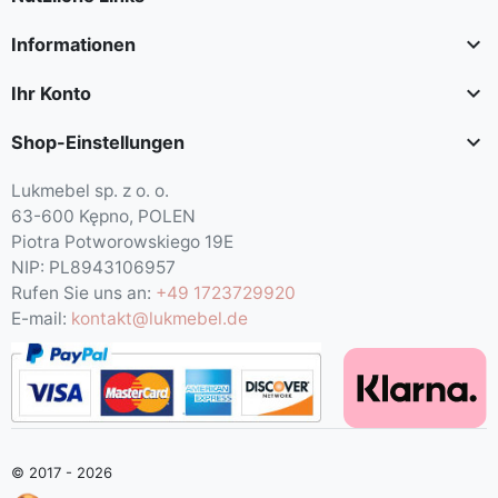

Informationen

Ihr Konto

Shop-Einstellungen
Lukmebel sp. z o. o.
63-600 Kępno, POLEN
Piotra Potworowskiego 19E
NIP: PL8943106957
Rufen Sie uns an:
+49 1723729920
E-mail:
kontakt@lukmebel.de
© 2017 - 2026