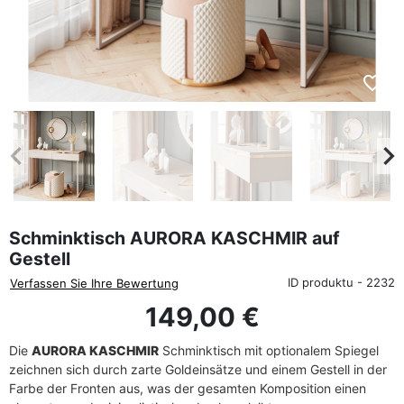
favorite_border
eyboard_arrow_left
keyboard_arrow_rig
Zurück
We
Schminktisch AURORA KASCHMIR auf
Gestell
ID produktu - 2232
Verfassen Sie Ihre Bewertung
149,00 €
Die
AURORA KASCHMIR
Schminktisch mit optionalem Spiegel
zeichnen sich durch zarte Goldeinsätze und einem Gestell in der
Farbe der Fronten aus, was der gesamten Komposition einen