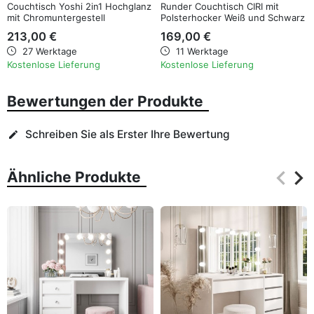
Couchtisch Yoshi 2in1 Hochglanz
Runder Couchtisch CIRI mit
mit Chromuntergestell
Polsterhocker Weiß und Schwarz
Hochglanz
213,00 €
169,00 €
27 Werktage
11 Werktage
Kostenlose Lieferung
Kostenlose Lieferung
Bewertungen der Produkte
Schreiben Sie als Erster Ihre Bewertung
edit
keyboard_arrow_left
keyboard_arrow_right
Ähnliche Produkte
Zurüc
Wei