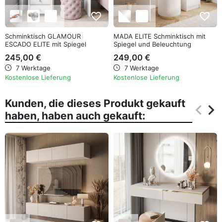
favorite_border
favorite_border
Schminktisch GLAMOUR
MADA ELITE Schminktisch mit
ESCADO ELITE mit Spiegel
Spiegel und Beleuchtung
245,00 €
249,00 €
7 Werktage
7 Werktage
Kostenlose Lieferung
Kostenlose Lieferung
Kunden, die dieses Produkt gekauft
keyboard_arrow_left
keyboard_arrow_right
haben, haben auch gekauft:
Zurüc
Wei