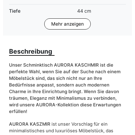
Tiefe
44 cm
Mehr anzeigen
LED Beleuchtung
Im Preis
Finish
Matt
Beschreibung
Farbe
kaschmir
Schubladen
ja
Unser Schminktisch AURORA KASCHMIR ist die
perfekte Wahl, wenn Sie auf der Suche nach einem
Breite
102 cm
Möbelstück sind, das sich nicht nur an Ihre
Bedürfnisse anpasst, sondern auch modernen
ean13
5905723930496
Charme in Ihre Einrichtung bringt. Wenn Sie davon
träumen, Eleganz mit Minimalismus zu verbinden,
Liefertermin:
7 Werktage
wird unsere AURORA-Kollektion diese Erwartungen
erfüllen!
Aufgrund des Produktionsprozesses und der
Materialeigenschaften sind Maßabweichungen von +/- 2–3 cm
möglich.
AURORA KASZMIR
ist unser Vorschlag für ein
minimalistisches und luxuriöses Möbelstück, das