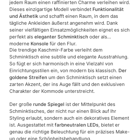
jedem Raum einen raffinierten Charme verleihen wird.
Dieses einzigartige Modell verbindet
Funktionalität
und Ästhetik
und schafft einen Raum, in dem das
tägliche Ankleiden äußerst angenehm wird. Dank
seiner vielfältigen Einsatzmöglichkeiten eignet es sich
perfekt als
eleganter Schminktisch
oder als
moderne
Konsole
für den Flur.
Die trendige Kaschmir-Farbe verleiht dem
Schminktisch eine subtile und elegante Ausstrahlung.
So fügt er sich harmonisch in eine Vielzahl von
Einrichtungsstilen ein, von modern bis klassisch.
Der
goldene Streifen
um den Schminktisch setzt einen
zarten Akzent, der ins Auge fällt und den exklusiven
Charakter der Kommode unterstreicht.
Der große
runde Spiegel
ist der Mittelpunkt des
Schminktisches, der nicht nur einen Blick auf Ihr
Styling erlaubt, sondern auch ein dekoratives Element
ist. Ausgestattet mit
farbneutralen LEDs
, bietet er
genau die richtige Beleuchtung für ein präzises Make-
up oder eine Schönheitsbehandlung.