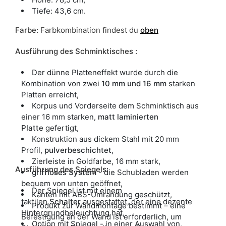
Tiefe: 43,6 cm.
Farbe
:
Farbkombination findest du
oben
Ausführung des Schminktisches :
Der dünne Platteneffekt wurde durch die
Kombination von zwei
10 mm und 16 mm
starken
Platten erreicht,
Korpus und Vorderseite dem Schminktisch aus
einer 16 mm starken,
matt laminierten
Platte
gefertigt,
Konstruktion aus dickem Stahl mit 20 mm
Profil,
pulverbeschichtet
,
Zierleiste in Goldfarbe, 16 mm stark,
Ausführung des Spiegels:
griffloses System
- die Schubladen werden
bequem von unten geöffnet,
Der Spiegel ist mit einem
Kanten mit ABS-Umrandung geschützt,
taktilen
Schalter
ausgestattet, der eine dezente
Produkt zur Wandmontage bestimmt – eine
Hintergrundbeleuchtung hat,
Befestigung an der Wand ist erforderlich, um
Option mit Spiegel - in einer Auswahl von,