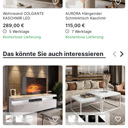
favorite_border
favorite_border
Wohnwand COLGANTE
AURORA Hängender
KASCHMIR LED
Schminktisch Kaschmir
289,00 €
115,00 €
5 Werktage
7 Werktage
Kostenlose Lieferung
Kostenlose Lieferung
keyboard_arrow_left
keyboard_arrow_right
Das könnte Sie auch interessieren
Zurüc
Wei
favorite_border
favorite_border