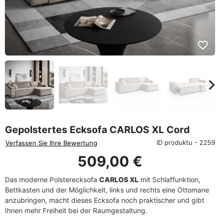
favorite_border
eyboard_arrow_left
keyboard_arrow_rig
Zurück
We
Gepolstertes Ecksofa CARLOS XL Cord
ID produktu - 2259
Verfassen Sie Ihre Bewertung
509,00 €
Das moderne Polsterecksofa
CARLOS XL
mit Schlaffunktion,
Bettkasten und der Möglichkeit, links und rechts eine Ottomane
anzubringen, macht dieses Ecksofa noch praktischer und gibt
Ihnen mehr Freiheit bei der Raumgestaltung.