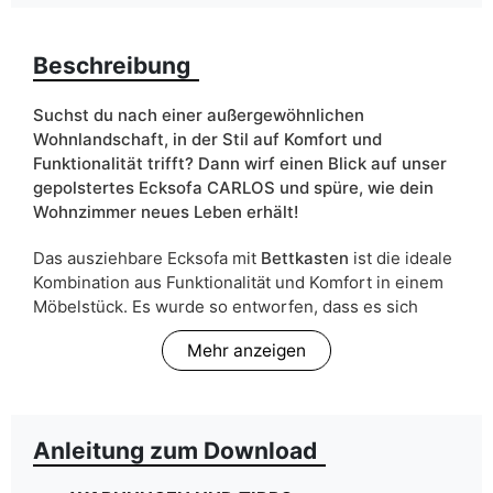
Breite
277 cm
Beschreibung
Bettwäsche behälter
ja
Ecksofa Form
Ecksofa "L" typ
Suchst du nach einer außergewöhnlichen
Wohnlandschaft, in der Stil auf Komfort und
Schlafffunktion
ja
Funktionalität trifft?
Dann wirf einen Blick auf unser
gepolstertes Ecksofa CARLOS und
spüre, wie dein
ean13
5905723928479
Wohnzimmer neues Leben erhält!
Liefertermin:
8 Werktage
Das ausziehbare Ecksofa mit
Bettkasten
ist die ideale
Kombination aus Funktionalität und Komfort in einem
Aufgrund des Produktionsprozesses und der
Möbelstück. Es wurde so entworfen, dass es sich
Materialeigenschaften sind Maßabweichungen von +/- 2–3 cm
möglich.
perfekt in Wohnräume einfügt und den verfügbaren
Mehr anzeigen
Platz optimal nutzt.
Gefertigt mit
Liebe zum Detail
,
wird es dich mit seinem Design und Komfort
begeistern.
Anleitung zum Download
Sein Hauptvorteil sind
Wellenfedern
, die nicht nur
außergewöhnliche Elastizität
, sondern auch
die