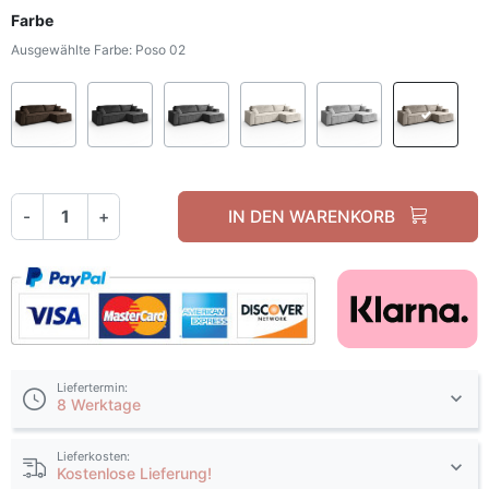
Farbe
Ausgewählte Farbe: Poso 02
Poso 06
Poso 34
Poso 60
Poso 100
Poso 110
Pos
-
+
IN DEN WARENKORB
Liefertermin:
8 Werktage
Lieferkosten:
Kostenlose Lieferung!