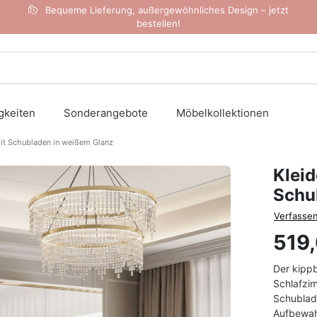
Bequeme Lieferung, außergewöhnliches Design – jetzt
bestellen!
gkeiten
Sonderangebote
Möbelkollektionen
t Schubladen in weißem Glanz
Klei
Schu
Verfassen
519
Der kipp
Schlafzi
Schublade
Aufbewah