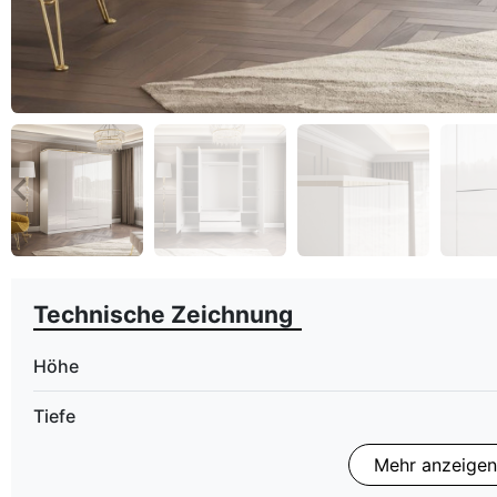
eyboard_arrow_left
Zurück
Technische Zeichnung
Höhe
Tiefe
Mehr anzeigen
Finish