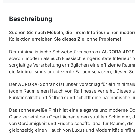
Farbe
Beschreibung
Schubladen
Breite
Suchen Sie nach Möbeln, die Ihrem Interieur einen moder
Kollektion erreichen Sie dieses Ziel ohne Probleme!
ean13
Der minimalistische Schwebetürenschrank
AURORA 4D2S
sowohl modern als auch klassisch eingerichtete Interieur p
Liefertermin:
sorgfältige Verarbeitung ermöglichen eine effiziente Rau
Aufgrund des Produktionsprozesses und der Materialeigenschafte
die Minimalismus und dezente Farben schätzen, diesen Sc
Der
AURORA-Schrank
ist unser Vorschlag für ein minimal
jedem Raum einen Hauch von Raffinesse verleiht. Dieses 
Funktionalität und Ästhetik und schafft eine harmonische u
Das
schneeweiße Finish
ist eine elegante und moderne Opt
Glanz verleiht den Oberflächen einen subtilen Schimmer, de
von Geräumigkeit und Frische schafft. Ideal für Räume, die
gleichzeitig einen Hauch von
Luxus und Modernität
einführ