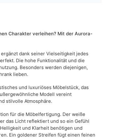
weiß
ja
200 cm
nen Charakter verleihen? Mit der Aurora-
5905723948934
ergänzt dank seiner Vielseitigkeit jedes
erfekt. Die hohe Funktionalität und die
7 Werktage
mnutzung. Besonders werden diejenigen,
n sind Maßabweichungen von +/- 2–3 cm möglich.
hrank lieben.
istisches und luxuriöses Möbelstück, das
außergewöhnliche Modell vereint
nd stilvolle Atmosphäre.
ion für die Möbelfertigung. Der weiße
r das Licht reflektiert und so ein Gefühl
 Helligkeit und Klarheit benötigen und
en. Ein goldener Streifen fügt einen feinen