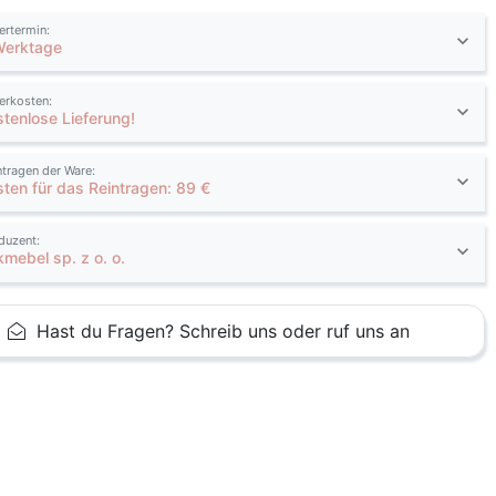
fertermin:
Werktage
ferkosten:
stenlose Lieferung!
ntragen der Ware:
sten für das Reintragen: 89 €
duzent:
kmebel sp. z o. o.
Hast du Fragen? Schreib uns oder ruf uns an