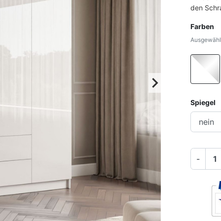
den Schra
Farben
Ausgewählt
keyboard_arrow_right
Weiter
Spiegel
-