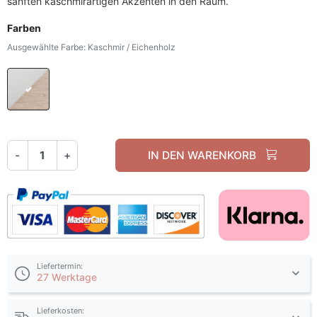
sanften kaschmirartigen Akzenten in den Raum.
Farben
Ausgewählte Farbe: Kaschmir / Eichenholz
Kaschmir / Eichenholz
-
+
IN DEN WARENKORB
Liefertermin:
27 Werktage
Lieferkosten: