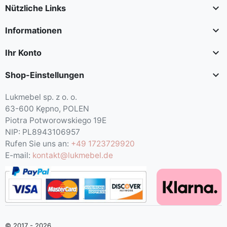

Nützliche Links

Informationen

Ihr Konto

Shop-Einstellungen
Lukmebel sp. z o. o.
63-600 Kępno, POLEN
Piotra Potworowskiego 19E
NIP: PL8943106957
Rufen Sie uns an:
+49 1723729920
E-mail:
kontakt@lukmebel.de
© 2017 - 2026