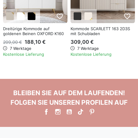
favorite_border
favorite_border
Dreitürige Kommode auf
Kommode SCARLETT 163 2D3S
goldenen Beinen OXFORD K160
mit Schubladen
188,10 €
309,00 €
209,00 €
7 Werktage
7 Werktage
Kostenlose Lieferung
Kostenlose Lieferung
BLEIBEN SIE AUF DEM LAUFENDEN!
FOLGEN SIE UNSEREN PROFILEN AUF