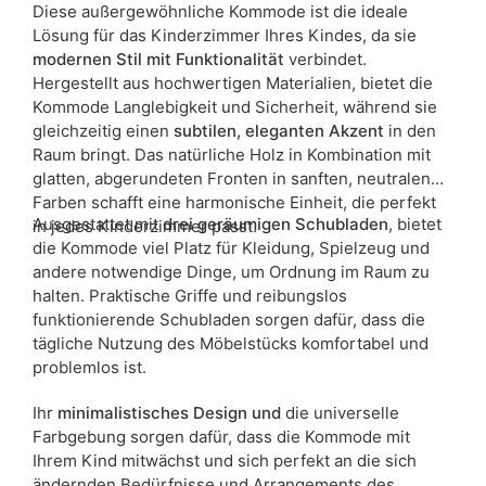
Diese außergewöhnliche Kommode ist die ideale
Lösung für das Kinderzimmer Ihres Kindes, da sie
modernen Stil mit Funktionalität
verbindet.
Hergestellt aus hochwertigen Materialien, bietet die
Kommode Langlebigkeit und Sicherheit, während sie
gleichzeitig einen
subtilen, eleganten Akzent
in den
Raum bringt. Das natürliche Holz in Kombination mit
glatten, abgerundeten Fronten in sanften, neutralen
Farben schafft eine harmonische Einheit, die perfekt
Ausgestattet mit
drei geräumigen Schubladen
, bietet
in jedes Kinderzimmer passt.
die Kommode viel Platz für Kleidung, Spielzeug und
andere notwendige Dinge, um Ordnung im Raum zu
halten. Praktische Griffe und reibungslos
funktionierende Schubladen sorgen dafür, dass die
tägliche Nutzung des Möbelstücks komfortabel und
problemlos ist.
Ihr
minimalistisches Design und
die universelle
Farbgebung sorgen dafür, dass die Kommode mit
Ihrem Kind mitwächst und sich perfekt an die sich
ändernden Bedürfnisse und Arrangements des