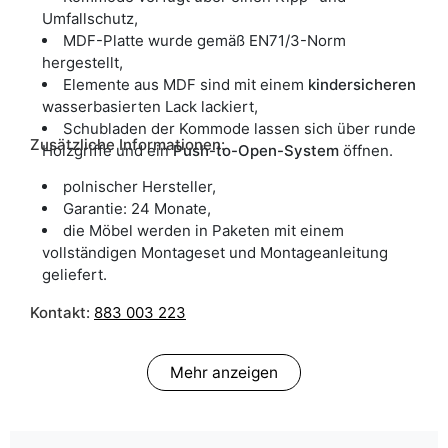
Umfallschutz,
MDF-Platte wurde gemäß EN71/3-Norm
hergestellt,
Elemente aus MDF sind mit einem
kindersicheren
wasserbasierten Lack lackiert,
Schubladen der Kommode lassen sich über runde
Zusätzliche Informationen:
Holzgriffe und ein
Push-to-Open-System
öffnen.
polnischer Hersteller,
Garantie: 24 Monate,
die Möbel werden in Paketen mit einem
vollständigen Montageset und Montageanleitung
geliefert.
Kontakt:
883 003 223
Mehr anzeigen