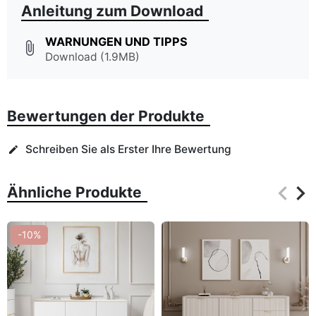
Anleitung zum Download
WARNUNGEN UND TIPPS
attach_file
Download (1.9MB)
Bewertungen der Produkte
Schreiben Sie als Erster Ihre Bewertung
edit
keyboard_arrow_left
keyboard_arrow_right
Ähnliche Produkte
Zurüc
Wei
-10%