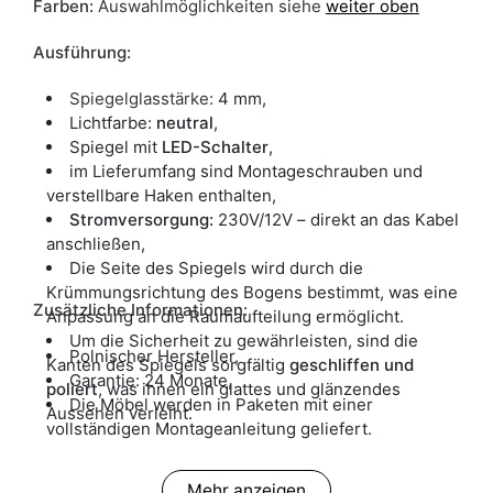
Farben:
Auswahlmöglichkeiten siehe
weiter oben
Ausführung:
Spiegelglasstärke:
4 mm,
Lichtfarbe:
neutral
,
Spiegel mit
LED-Schalter
,
im Lieferumfang sind Montageschrauben und
verstellbare Haken enthalten,
Stromversorgung:
230V/12V – direkt an das Kabel
anschließen,
Die Seite des Spiegels wird durch die
Krümmungsrichtung des Bogens bestimmt, was eine
Zusätzliche Informationen:
Anpassung an die Raumaufteilung ermöglicht.
Um die Sicherheit zu gewährleisten, sind die
Polnischer Hersteller,
Kanten des Spiegels sorgfältig
geschliffen und
Garantie: 24 Monate,
poliert
, was ihnen ein glattes und glänzendes
Die Möbel werden in Paketen mit einer
Aussehen verleiht.
vollständigen Montageanleitung geliefert.
Mehr anzeigen