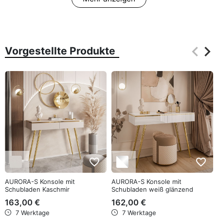
keyboard_arrow_left
keyboard_arrow_right
Vorgestellte Produkte
Zurüc
Wei
favorite_border
favorite_border
AURORA-S Konsole mit
AURORA-S Konsole mit
Schubladen Kaschmir
Schubladen weiß glänzend
163,00 €
162,00 €
7 Werktage
7 Werktage