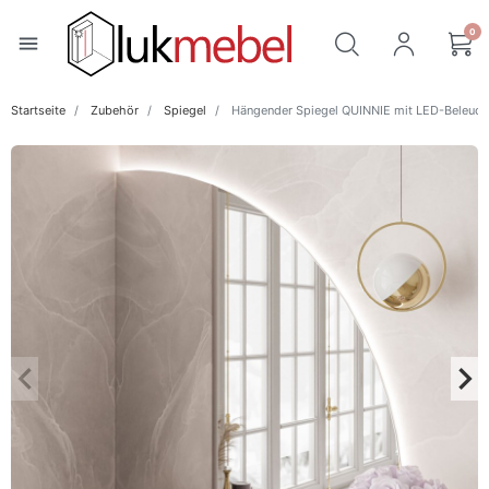
0
menu
Startseite
Zubehör
Spiegel
Hängender Spiegel QUINNIE mit LED-Beleuch
keyboard_arrow_left
keyboard_arrow_right
Zurück
Wei