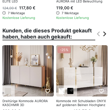
ELITE LED
AURORA mit LED Beleuchtung
117,80 €
119,00 €
124,00 €
7 Werktage
7 Werktage
Kostenlose Lieferung
Kostenlose Lieferung
Kunden, die dieses Produkt gekauft
keyboard_arrow_left
keyboard_arrow_right
haben, haben auch gekauft:
Zurüc
Wei
-25%
favorite_border
favorite_border
Dreitürige Kommode AURORA
Kommode mit Schubladen ONYX
KASCHMIR 3D
auf goldenen Beinen Hochglanz
158 cm