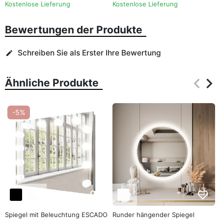
Kostenlose Lieferung
Kostenlose Lieferung
Bewertungen der Produkte
Schreiben Sie als Erster Ihre Bewertung
edit
keyboard_arrow_left
keyboard_arrow_right
Ähnliche Produkte
Zurüc
Wei
-5%
favorite_border
favorite_border
Spiegel mit Beleuchtung ESCADO
Runder hängender Spiegel