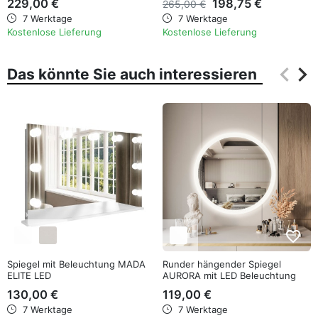
229,00 €
198,75 €
265,00 €
7 Werktage
7 Werktage
Kostenlose Lieferung
Kostenlose Lieferung
keyboard_arrow_left
keyboard_arrow_right
Das könnte Sie auch interessieren
Zurüc
Wei
favorite_border
favorite_border
Spiegel mit Beleuchtung MADA
Runder hängender Spiegel
ELITE LED
AURORA mit LED Beleuchtung
130,00 €
119,00 €
7 Werktage
7 Werktage