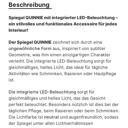
Beschreibung
Liefertermin:
7 Werktage
Aufgrund des Produktionsprozesses und der
Spiegel QUINNIE mit integrierter LED-Beleuchtung –
Materialeigenschaften sind Maßabweichungen von +/- 2–3 cm
möglich.
ein stilvolles und funktionales Accessoire für jedes
Interieur!
Der Spiegel QUINNIE
zeichnet sich durch eine
ungewöhnliche Form
aus, inspiriert von subtiler
Geometrie, was ihm einen einzigartigen Charakter
verleiht. Die integrierte LED-Beleuchtung sorgt für
gleichmäßiges, helles Licht, das ideal für tägliche
Aktivitäten wie Schminken, Rasieren oder Hautpflege
ist.
Die integrierte LED-Beleuchtung
sorgt für
gleichmäßiges und helles Licht, das das Gesicht
perfekt beleuchtet. Besonders nützlich ist dies bei der
täglichen Pflege, beim Rasieren oder beim Schminken.
Die Lichtfarbe ist
neutral
und augenfreundlich, sodass
der Spiegel unter allen Lichtverhältnissen