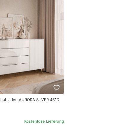
favorite_border
chubladen AURORA SILVER 4S1D
Kostenlose Lieferung