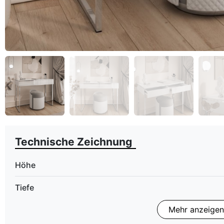
eyboard_arrow_left
Zurück
Technische Zeichnung
Höhe
Tiefe
Mehr anzeigen
Finish