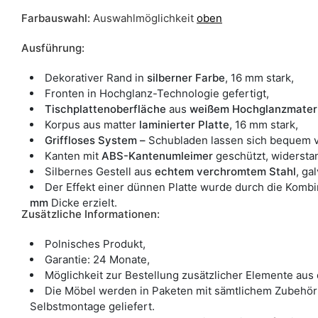
Farbauswahl:
Auswahlmöglichkeit
oben
Ausführung:
Dekorativer Rand in
silberner Farbe
, 16 mm stark,
Fronten in Hochglanz-Technologie gefertigt,
Tischplattenoberfläche
aus
weißem Hochglanzmateri
Korpus aus matter
laminierter Platte
, 16 mm stark,
Griffloses System –
Schubladen lassen sich bequem v
Kanten mit
ABS-Kantenumleimer
geschützt, widersta
Silbernes Gestell aus
echtem
verchromtem Stahl
, ga
Der Effekt einer dünnen Platte wurde durch die Kombi
mm
Dicke erzielt.
Zusätzliche Informationen:
Polnisches Produkt,
Garantie: 24 Monate,
Möglichkeit zur Bestellung zusätzlicher Elemente aus
Die Möbel werden in Paketen mit sämtlichem Zubehör
Selbstmontage geliefert.