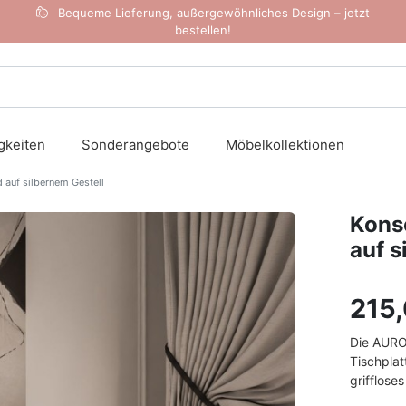
Bequeme Lieferung, außergewöhnliches Design – jetzt
bestellen!
gkeiten
Sonderangebote
Möbelkollektionen
auf silbernem Gestell
Kons
auf s
215
Die AURO
Tischplat
grifflose