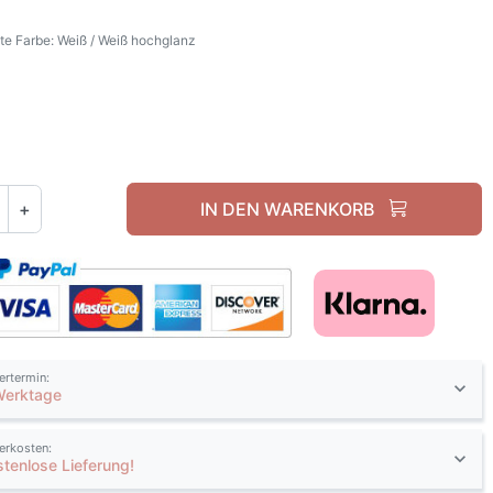
e Farbe: Weiß / Weiß hochglanz
Weiß / Weiß hochglanz
+
IN DEN WARENKORB
fertermin:
Werktage
ferkosten:
stenlose Lieferung!