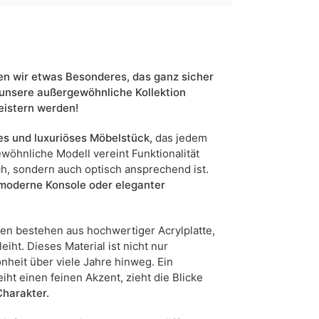
silber chrom
weiß
ja
n wir etwas Besonderes, das ganz sicher
 unsere außergewöhnliche Kollektion
102
eistern werden!
5905723961896
es und luxuriöses Möbelstück,
das jedem
wöhnliche Modell vereint Funktionalität
7 Werktage
ch, sondern auch optisch ansprechend ist.
n sind Maßabweichungen von +/- 2–3 cm möglich.
 moderne Konsole oder eleganter
ten bestehen aus hochwertiger Acrylplatte,
ht. Dieses Material ist nicht nur
nheit über viele Jahre hinweg. Ein
ht einen feinen Akzent, zieht die Blicke
Charakter.