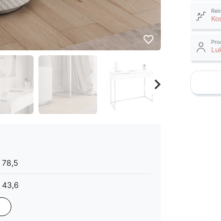
Rei
Ko
favorite_border
Pro
Lu
keyboard_arrow_right
Weiter
78,5
43,6
Glanz