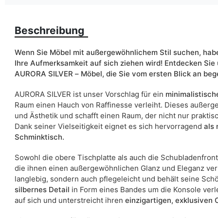
Farbe
Beschreibung
Schubladen
Wenn Sie Möbel mit außergewöhnlichem Stil suchen, habe
Ihre Aufmerksamkeit auf sich ziehen wird! Entdecken Sie
Breite
AURORA SILVER – Möbel, die Sie vom ersten Blick an beg
ean13
AURORA SILVER ist unser Vorschlag für ein
minimalistisch
Raum einen Hauch von Raffinesse verleiht. Dieses außerge
Liefertermin:
und Ästhetik und schafft einen Raum, der nicht nur praktis
Aufgrund des Produktionsprozesses und der Materialeigenschafte
Dank seiner Vielseitigkeit eignet es sich hervorragend
als
Schminktisch.
Sowohl die obere Tischplatte als auch die Schubladenfron
die ihnen einen außergewöhnlichen Glanz und Eleganz verlei
langlebig, sondern auch pflegeleicht und behält seine Schö
silbernes Detail
in Form eines Bandes um die Konsole verlei
auf sich und unterstreicht ihren
einzigartigen, exklusiven 