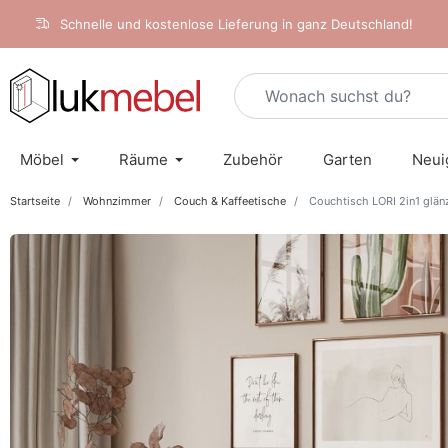
Schnelle und kostenlose Lieferung in ganz Deutschland!
Möbel
Räume
Zubehör
Garten
Neui
Startseite
Wohnzimmer
Couch & Kaffeetische
Couchtisch LORI 2in1 glänz