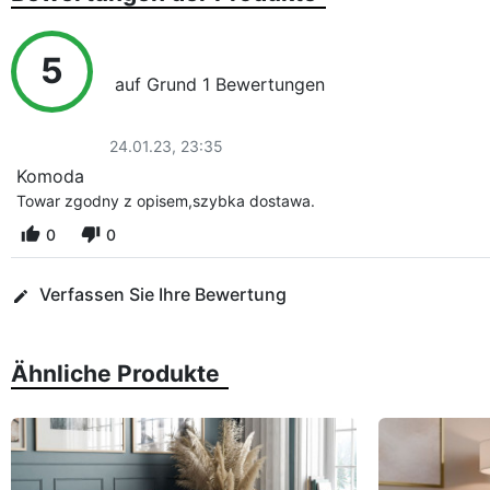
5
auf Grund 1 Bewertungen
24.01.23, 23:35
Komoda
Towar zgodny z opisem,szybka dostawa.
0
0
Verfassen Sie Ihre Bewertung
edit
Ähnliche Produkte