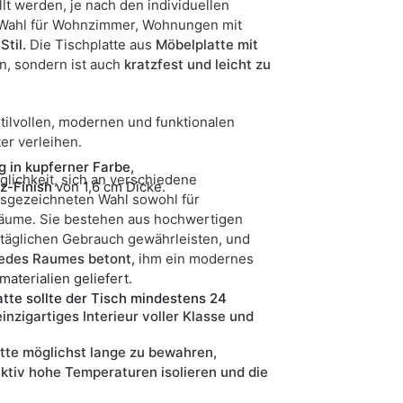
t werden, je nach den individuellen
 Wahl für Wohnzimmer, Wohnungen mit
til.
Die Tischplatte aus
Möbelplatte mit
n, sondern ist auch
kratzfest und leicht zu
 stilvollen, modernen und funktionalen
er verleihen.
 in
kupferner Farbe,
lichkeit, sich an verschiedene
z-Finish
von 1,6 cm Dicke.
usgezeichneten Wahl sowohl für
Räume. Sie bestehen aus hochwertigen
m täglichen Gebrauch gewährleisten, und
jedes Raumes betont,
ihm ein modernes
terialien geliefert.
tte sollte der Tisch mindestens 24
inzigartiges Interieur voller Klasse und
tte möglichst lange zu bewahren,
ktiv hohe Temperaturen isolieren und die