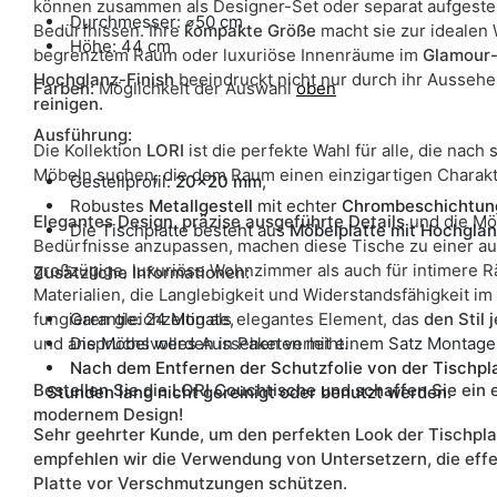
können zusammen als Designer-Set oder separat aufgestell
Durchmesser: ⌀50 cm
Bedürfnissen. Ihre
kompakte Größe
macht sie zur idealen
Höhe: 44 cm
begrenztem Raum oder luxuriöse Innenräume im
Glamour-S
Hochglanz-Finish
beeindruckt nicht nur durch ihr Aussehe
Farben:
Möglichkeit der Auswahl
oben
reinigen.
Ausführung:
Die Kollektion
LORI
ist die perfekte Wahl für alle, die nach
Möbeln suchen, die dem Raum einen einzigartigen Charakt
Gestellprofil:
20x20 mm
,
Robustes
Metallgestell
mit echter
Chrombeschichtung
Elegantes Design, präzise ausgeführte Details
und die Mög
Die Tischplatte besteht aus
Möbelplatte mit Hochglan
Bedürfnisse anzupassen, machen diese Tische zu einer a
großzügige, luxuriöse Wohnzimmer als auch für intimere 
Zusätzliche Informationen:
Materialien, die Langlebigkeit und Widerstandsfähigkeit i
fungieren gleichzeitig als elegantes Element, das
Garantie: 24 Monate,
den Stil 
und anspruchsvolles Aussehen verleiht.
Die Möbel werden in Paketen mit einem Satz Montagema
Nach dem Entfernen der Schutzfolie von der Tischpla
Bestellen Sie die LORI Couchtische und schaffen Sie ein e
Stunden lang nicht gereinigt oder benutzt werden.
modernem Design!
Sehr geehrter Kunde, um den perfekten Look der Tischpla
empfehlen wir die Verwendung von Untersetzern, die effe
Platte vor Verschmutzungen schützen.