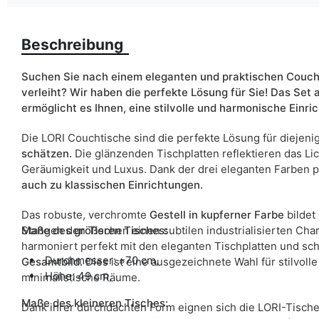
Farbe
Beschreibung
Suchen Sie nach einem eleganten und praktischen Couc
verleiht? Wir haben die perfekte Lösung für Sie! Das Set 
Breite
ermöglicht es Ihnen, eine stilvolle und harmonische Einri
ean13
Die LORI Couchtische sind die perfekte Lösung für diejenig
schätzen.
Die glänzenden Tischplatten reflektieren das Li
Liefertermin:
Geräumigkeit und Luxus. Dank der drei eleganten Farben 
Aufgrund des Produktionsprozesses und der Materialeigenschafte
auch zu klassischen Einrichtungen.
Das robuste, verchromte
Gestell in kupferner Farbe
bildet 
Stangen den Tischen einen subtilen industrialisierten Cha
Maße des größeren Tisches:
harmoniert perfekt mit den eleganten Tischplatten und sch
Durchmesser:
⌀
70 cm,
Gesamtbild.
Dies ist eine ausgezeichnete Wahl für stilvol
Höhe: 49 cm,
minimalistische Räume.
Maße des kleineren Tisches:
Dank ihrer durchdachten Form eignen sich die LORI-Tische