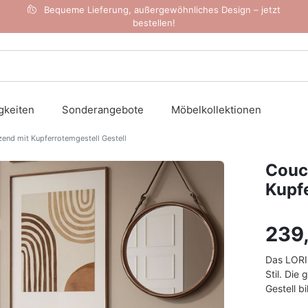
Bequeme Lieferung, außergewöhnliches Design – jetzt
bestellen!
gkeiten
Sonderangebote
Möbelkollektionen
end mit Kupferrotemgestell Gestell
Couch
Kupfe
239
Das LORI 
Stil. Die
Gestell b