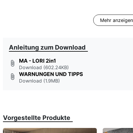
Mehr anzeigen
Anleitung zum Download
MA - LORI 2in1
attach_file
Download (602.24KB)
WARNUNGEN UND TIPPS
attach_file
Download (1.9MB)
Vorgestellte Produkte