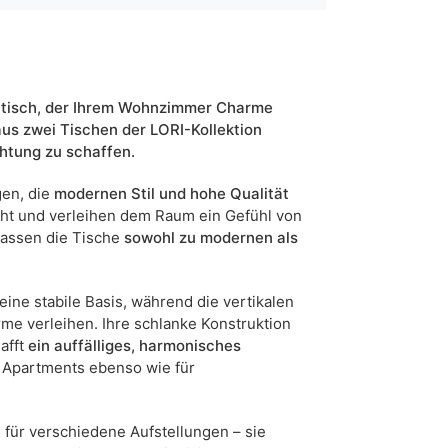
Kupferrot
kaschmir
schwarz
weiß
htisch, der Ihrem Wohnzimmer Charme
aus zwei Tischen der LORI-Kollektion
70
chtung zu schaffen.
5905723961711
en, die
modernen Stil und hohe Qualität
cht und verleihen dem Raum ein Gefühl von
5 Werktage
passen die Tische
sowohl zu modernen als
n sind Maßabweichungen von +/- 2–3 cm möglich.
eine stabile Basis, während die vertikalen
rme verleihen. Ihre schlanke Konstruktion
afft
ein auffälliges, harmonisches
le Apartments ebenso wie für
 für verschiedene Aufstellungen – sie