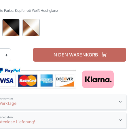
e Farbe: Kupferrot/ Weiß Hochglanz
Kupferrot/ Weiß Hochglanz
Kupferrot/ Schwarz Hochglanz
Kupferrot/ Kaschmir Hochglanz
+
IN DEN WARENKORB
fertermin:
Werktage
ferkosten:
stenlose Lieferung!