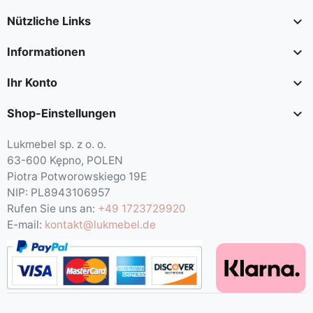

Nützliche Links

Informationen

Ihr Konto

Shop-Einstellungen
Lukmebel sp. z o. o.
63-600 Kępno, POLEN
Piotra Potworowskiego 19E
NIP: PL8943106957
Rufen Sie uns an:
+49 1723729920
E-mail:
kontakt@lukmebel.de