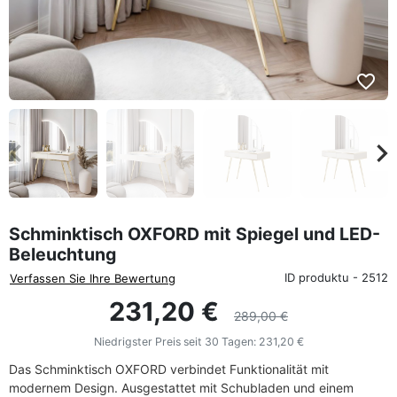
favorite_border
eyboard_arrow_left
keyboard_arrow_rig
Zurück
We
Schminktisch OXFORD mit Spiegel und LED-
Beleuchtung
ID produktu - 2512
Verfassen Sie Ihre Bewertung
231,20 €
289,00 €
Niedrigster Preis seit 30 Tagen:
231,20 €
Das Schminktisch OXFORD verbindet Funktionalität mit
modernem Design. Ausgestattet mit Schubladen und einem