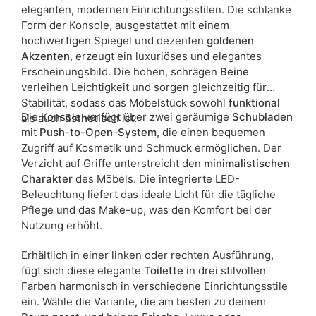
eleganten, modernen Einrichtungsstilen. Die schlanke
möglich.
Form der Konsole, ausgestattet mit einem
hochwertigen Spiegel und dezenten
goldenen
Akzenten
, erzeugt ein luxuriöses und elegantes
Erscheinungsbild. Die hohen, schrägen
Beine
verleihen Leichtigkeit und sorgen gleichzeitig für
Stabilität, sodass das Möbelstück sowohl
funktional
Die Konsole verfügt über zwei geräumige
Schubladen
als auch
ästhetisch
ist.
mit
Push-to-Open-System
, die einen bequemen
Zugriff auf Kosmetik und Schmuck ermöglichen. Der
Verzicht auf Griffe unterstreicht den
minimalistischen
Charakter
des Möbels. Die integrierte LED-
Beleuchtung liefert das ideale Licht für die tägliche
Pflege und das Make-up, was den Komfort bei der
Nutzung erhöht.
Erhältlich in einer linken oder rechten Ausführung,
fügt sich diese elegante
Toilette
in drei stilvollen
Farben harmonisch in verschiedene Einrichtungsstile
ein. Wähle die Variante, die am besten zu deinem