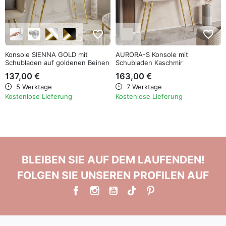
favorite_border
favorite_border
Konsole SIENNA GOLD mit
AURORA-S Konsole mit
Schubladen auf goldenen Beinen
Schubladen Kaschmir
137,00 €
163,00 €
5 Werktage
7 Werktage
Kostenlose Lieferung
Kostenlose Lieferung
BLEIBEN SIE AUF DEM LAUFENDEN!
FOLGEN SIE UNSEREN PROFILEN AUF