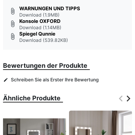
WARNUNGEN UND TIPPS
attach_file
Download (1.9MB)
Konsole OXFORD
attach_file
Download (1.14MB)
Spiegel Qunnie
attach_file
Download (539.82KB)
Bewertungen der Produkte
Schreiben Sie als Erster Ihre Bewertung
edit
keyboard_arrow_left
keyboard_arrow_right
Ähnliche Produkte
Zurüc
Wei