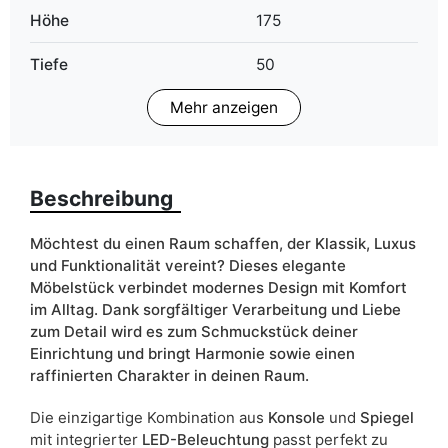
Höhe
175
Tiefe
50
Mehr anzeigen
Finish
Matt
Farbe
beige
gold
Beschreibung
schwarz
weiß
Möchtest du einen Raum schaffen, der Klassik, Luxus
und Funktionalität vereint? Dieses elegante
Schubladen
ja
Möbelstück verbindet modernes Design mit Komfort
im Alltag. Dank sorgfältiger Verarbeitung und Liebe
Breite
102
zum Detail wird es zum Schmuckstück deiner
Einrichtung und bringt Harmonie sowie einen
ean13
5905723963456
raffinierten Charakter in deinen Raum.
Liefertermin:
7 Werktage
Die einzigartige Kombination aus
Konsole
und
Spiegel
Aufgrund des Produktionsprozesses und der
mit integrierter
LED-Beleuchtung
passt perfekt zu
Materialeigenschaften sind Maßabweichungen von +/- 2–3 cm