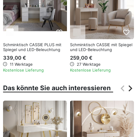
favorite_border
favorite_border
Schminktisch CASSIE PLUS mit
Schminktisch CASSIE mit Spiegel
Spiegel und LED-Beleuchtung
und LED-Beleuchtung
339,00 €
259,00 €
11 Werktage
27 Werktage
Kostenlose Lieferung
Kostenlose Lieferung
keyboard_arrow_left
keyboard_arrow_right
Das könnte Sie auch interessieren
Zurüc
Wei