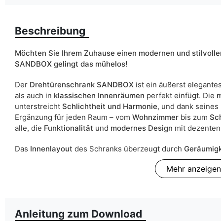
Finish
Beschreibung
Farbe
Möchten Sie Ihrem Zuhause einen modernen und stilvolle
SANDBOX gelingt das mühelos!
Schubladen
Der
Drehtürenschrank SANDBOX
ist ein äußerst elegante
Breite
als auch in
klassischen Innenräumen
perfekt einfügt. Die
m
unterstreicht
Schlichtheit und Harmonie
, und dank seines
Spiegel
Ergänzung für jeden Raum – vom
Wohnzimmer
bis zum
Sc
alle, die
Funktionalität
und
modernes Design
mit dezenten
ean13
Das
Innenlayout
des Schranks überzeugt durch
Geräumigke
Liefertermin:
Innenraum bietet ausreichend Platz für alles, was Sie ord
Mehr anzeigen
Aufgrund des Produktionsprozesses und der Materialeigenschafte
verfügt über zahlreiche Ablagen sowie eine Kleiderstang
Kleidungsstücke
als auch
gefaltete Wäsche
bequem unter
Ein besonderes Merkmal des
SANDBOX-Schranks
ist die
I
Anleitung zum Download
Sie den Schrank ideal an den Stil Ihres Raumes anpassen