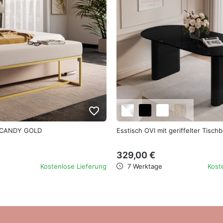
favorite_border
k CANDY GOLD
Esstisch OVI mit geriffelter Tischb
329,00 €
Kostenlose Lieferung
7 Werktage
Kost