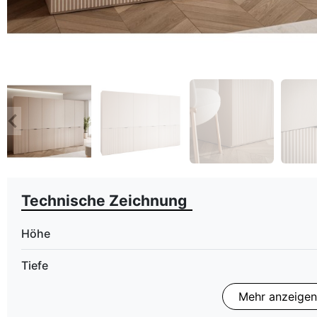
eyboard_arrow_left
Zurück
Technische Zeichnung
Höhe
Tiefe
Mehr anzeigen
LED Beleuchtung