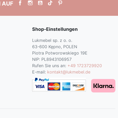
N AUF
Shop-Einstellungen
Lukmebel sp. z o. o.
63-600 Kępno, POLEN
Piotra Potworowskiego 19E
NIP: PL8943106957
Rufen Sie uns an:
+49 1723729920
E-mail:
kontakt@lukmebel.de