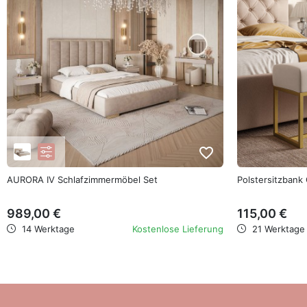
favorite_border
AURORA IV Schlafzimmermöbel Set
Polstersitzban
989,00 €
115,00 €
14 Werktage
Kostenlose Lieferung
21 Werktage