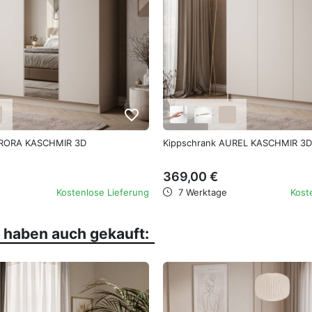
 stark,
 16 mm stark,
ähig gegen den täglichen Gebrauch,
favorite_border
efräste transparente Front oder eine
URORA KASCHMIR 3D
Kippschrank AUREL KASCHMIR 3D
ätzlichen Einlegeböden sowie eine elegante
369,00 €
Kostenlose Lieferung
7 Werktage
Kost
, haben auch gekauft:
nd Montageanleitung zur Selbstmontage