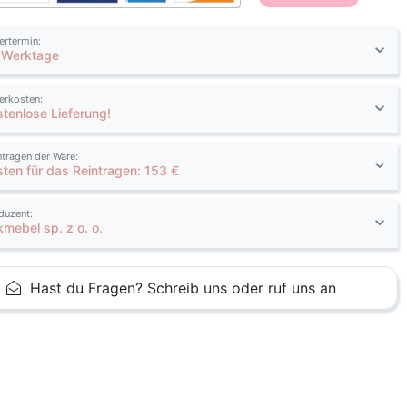
fertermin:
 Werktage
ferkosten:
stenlose Lieferung!
ntragen der Ware:
sten für das Reintragen: 153 €
duzent:
kmebel sp. z o. o.
Hast du Fragen? Schreib uns oder ruf uns an