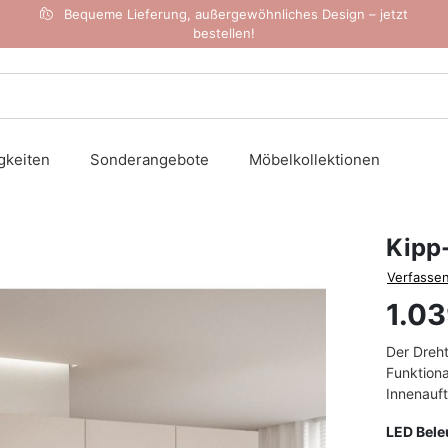
Bequeme Lieferung, außergewöhnliches Design – jetzt
bestellen!
gkeiten
Sonderangebote
Möbelkollektionen
Kipp
Verfassen
1.03
Der Dreh
Funktiona
Innenaufte
LED Bel