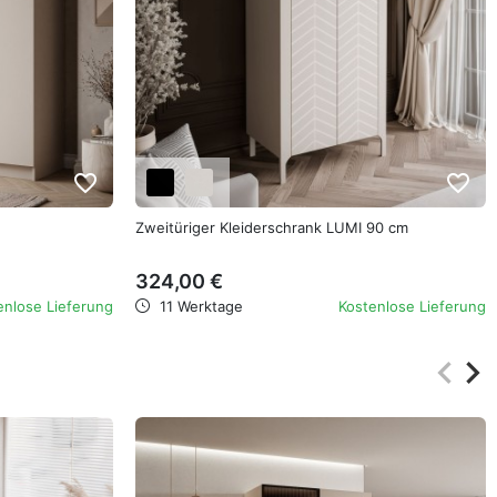
favorite_border
favorite_border
Zweitüriger Kleiderschrank LUMI 90 cm
324,00 €
enlose Lieferung
11 Werktage
Kostenlose Lieferung
keyboard_arrow_left
keyboard_arrow_right
Zurüc
Wei