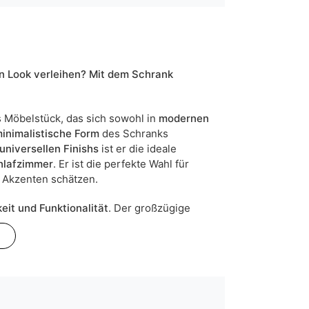
Glas
Matt
beige
n Look verleihen? Mit dem Schrank
nein
s Möbelstück, das sich sowohl in
modernen
303
inimalistische Form
des Schranks
universellen Finishs
ist er die ideale
nein
hlafzimmer
. Er ist die perfekte Wahl für
 Akzenten schätzen.
5905723955000
it und Funktionalität
. Der großzügige
27 Werktage
entlich verstauen möchten. Der Schrank
n sind Maßabweichungen von +/- 2–3 cm möglich.
e. So können sowohl
aufgehängte
gebracht werden.
ndividualisierbarkeit der Fronten
, mit der
 können. Zur Auswahl stehen
vollflächige