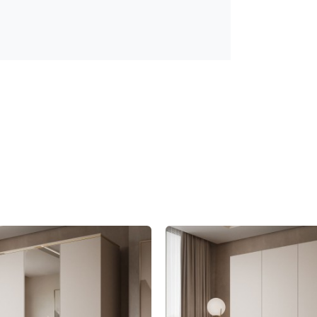
ion und einem
dezenten, minimalistischen
gen eine Verbindung von Funktionalität
 Front
die richtige Wahl – diese ermöglicht
tert werden, um den Innenraum noch
nzupassen.
vielseitigen und flexiblen Möbelstück,
orderungen abstimmen lässt.