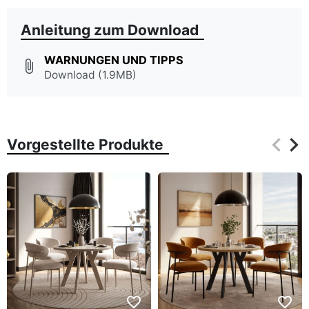
Anleitung zum Download
WARNUNGEN UND TIPPS
attach_file
Download (1.9MB)
keyboard_arrow_left
keyboard_arrow_right
Vorgestellte Produkte
Zurüc
Wei
favorite_border
favorite_border