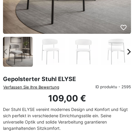
favorite_border
eyboard_arrow_left
keyboard_arrow_rig
Zurück
We
Gepolsterter Stuhl ELYSE
ID produktu - 2595
Verfassen Sie Ihre Bewertung
109,00 €
Der Stuhl ELYSE vereint modernes Design und Komfort und fügt
sich perfekt in verschiedene Einrichtungsstile ein. Seine
universelle Optik und solide Verarbeitung garantieren
langanhaltenden Sitzkomfort.