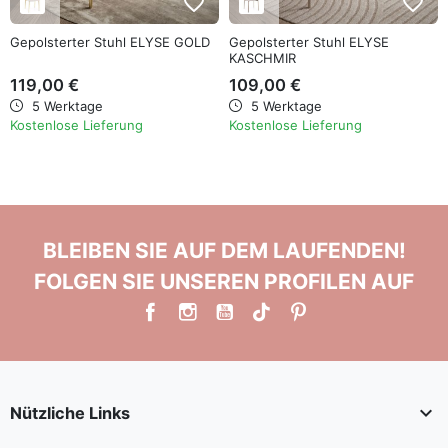
favorite_border
favorite_border
Gepolsterter Stuhl ELYSE GOLD
Gepolsterter Stuhl ELYSE
KASCHMIR
119,00 €
109,00 €
5 Werktage
5 Werktage
Kostenlose Lieferung
Kostenlose Lieferung
BLEIBEN SIE AUF DEM LAUFENDEN!
FOLGEN SIE UNSEREN PROFILEN AUF

Nützliche Links