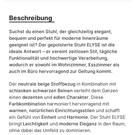
Breite
56
Beschreibung
ean13
5905723971987
Suchst du einen Stuhl, der gleichzeitig elegant,
Liefertermin:
18 Werktage
bequem und perfekt für moderne Innenräume
geeignet ist? Der gepolsterte Stuhl ELYSE ist die
Aufgrund des Produktionsprozesses und der
ideale Antwort – er vereint zeitlosen Stil, tägliche
Materialeigenschaften sind Maßabweichungen von +/- 2–3 cm
möglich.
Funktionalität und hochwertige Verarbeitung,
wodurch er sowohl im Wohnzimmer, Esszimmer als
auch im Büro hervorragend zur Geltung kommt.
Der
neutrale beige Stoffbezug
in Kombination mit
schlanken schwarzen Beinen
verleiht dem Ganzen
einen
dezenten
und
edlen Charakter
. Diese
Farbkombination
harmoniert hervorragend mit
warmen
,
natürlichen Einrichtungsstilen
und schafft
ein Gefühl von
Einheit
und
Harmonie
. Der Stuhl ELYSE
bringt
Leichtigkeit
und
moderne Eleganz
in den Raum,
ohne dabei das Umfeld zu dominieren.