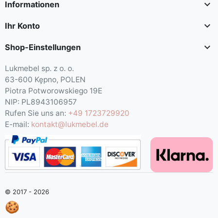

Informationen

Ihr Konto

Shop-Einstellungen
Lukmebel sp. z o. o.
63-600 Kępno, POLEN
Piotra Potworowskiego 19E
NIP: PL8943106957
Rufen Sie uns an:
+49 1723729920
E-mail:
kontakt@lukmebel.de
© 2017 - 2026
🍪