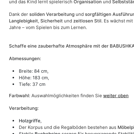
und das Kind lernt spielerisch
Organisation
und
Selbststä
Dank der
soliden Verarbeitung
und
sorgfältigen Ausführu
Langlebigkeit
,
Sicherheit
und
zeitlosen Stil
. Es wächst mit
Jahre – vom Spielen bis zum Lernen.
Schaffe eine zauberhafte Atmosphäre mit der BABUSHKA-
Abmessungen:
Breite: 84 cm,
Höhe: 183 cm,
Tiefe: 37 cm
Farbwahl:
Auswahlmöglichkeiten finden Sie
weiter oben
Verarbeitung:
Holzgriffe
,
Der Korpus und die Regalböden bestehen aus
Möbelpl
Stabile
Buchebeine
sorgen für hervorragende Stabilitä