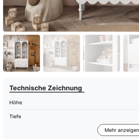
eyboard_arrow_left
Zurück
Technische Zeichnung
Höhe
Tiefe
Mehr anzeigen
Finish