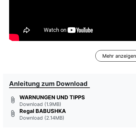
Mehr anzeigen
Anleitung zum Download
WARNUNGEN UND TIPPS
attach_file
Download (1.9MB)
Regal BABUSHKA
attach_file
Download (2.14MB)