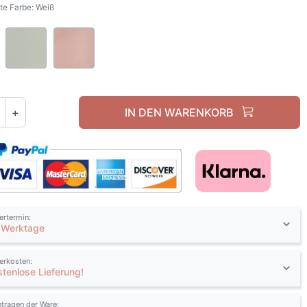
e Farbe: Weiß
Weiß
Olivgrün
Natürlich Rosa
+
IN DEN WARENKORB
fertermin:
 Werktage
ferkosten:
stenlose Lieferung!
ntragen der Ware: