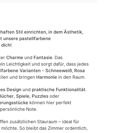
olivgrün
rosa
weiß
ften Stil einrichten, in dem Ästhetik,
ja
st unsere pastellfarbene
 dich!
84
ler
Charme
und
Fantasie
. Das
5905723993569
n Leichtigkeit und sorgt dafür, dass jedes
llfarbene Varianten
–
Schneeweiß
,
Rosa
27 Werktage
tilen und bringen
Harmonie
in den Raum.
n sind Maßabweichungen von +/- 2–3 cm möglich.
es Design
und
praktische Funktionalität
.
Bücher
,
Spiele
,
Puzzles
oder
erungsstücke
können hier perfekt
persönliche Note.
fen zusätzlichen Stauraum – ideal für
n möchte. So bleibt das Zimmer ordentlich,