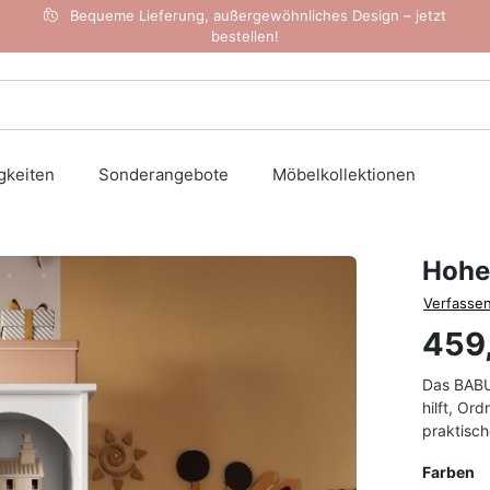
Bequeme Lieferung, außergewöhnliches Design – jetzt
bestellen!
gkeiten
Sonderangebote
Möbelkollektionen
Hohe
Verfassen
459
Das BABU
hilft, Or
praktisc
Farben