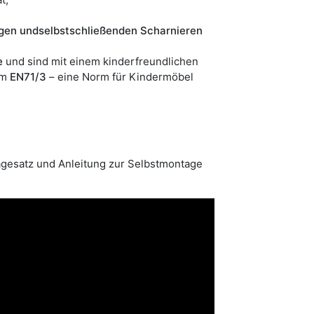
gen und
selbstschließenden
Scharnieren
e
und sind mit einem kinderfreundlichen
rm
EN71/3
– eine Norm für Kindermöbel
agesatz und Anleitung zur Selbstmontage