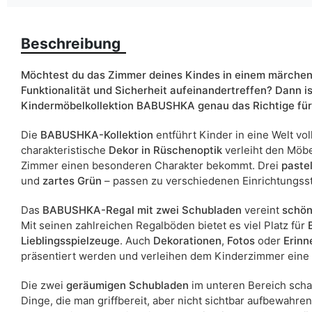
Farbe
Beschreibung
Möchtest du das Zimmer deines Kindes in einem märchenha
Schubladen
Funktionalität und Sicherheit aufeinandertreffen? Dann i
Kindermöbelkollektion BABUSHKA genau das Richtige für
Breite
Die
BABUSHKA-Kollektion
entführt Kinder in eine Welt vol
ean13
charakteristische
Dekor in Rüschenoptik
verleiht den Möbel
Zimmer einen besonderen Charakter bekommt. Drei
paste
Liefertermin:
und
zartes Grün
– passen zu verschiedenen Einrichtungss
Aufgrund des Produktionsprozesses und der Materialeigenschafte
Das
BABUSHKA-Regal mit zwei Schubladen
vereint
schön
Mit seinen zahlreichen Regalböden bietet es viel Platz für
Lieblingsspielzeuge
. Auch
Dekorationen
,
Fotos
oder
Erinn
präsentiert werden und verleihen dem Kinderzimmer eine 
Die zwei
geräumigen Schubladen
im unteren Bereich schaf
Dinge, die man griffbereit, aber nicht sichtbar aufbewahre