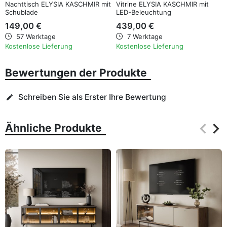
Nachttisch ELYSIA KASCHMIR mit
Vitrine ELYSIA KASCHMIR mit
Schublade
LED-Beleuchtung
149,00 €
439,00 €
57 Werktage
7 Werktage
Kostenlose Lieferung
Kostenlose Lieferung
Bewertungen der Produkte
Schreiben Sie als Erster Ihre Bewertung
edit
keyboard_arrow_left
keyboard_arrow_right
Ähnliche Produkte
Zurüc
Wei