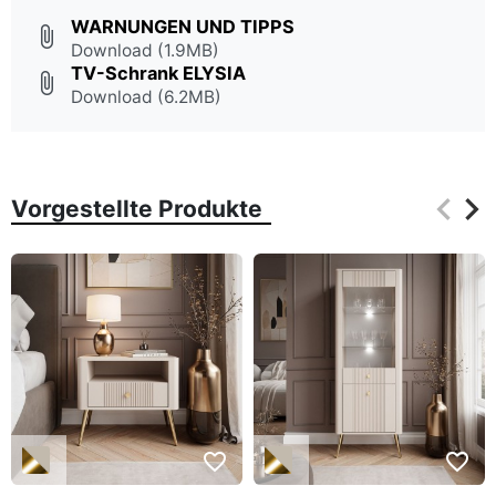
WARNUNGEN UND TIPPS
attach_file
Download (1.9MB)
TV-Schrank ELYSIA
attach_file
Download (6.2MB)
keyboard_arrow_left
keyboard_arrow_right
Vorgestellte Produkte
Zurüc
Wei
favorite_border
favorite_border