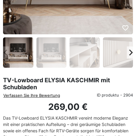
favorite_border
eyboard_arrow_left
keyboard_arrow_rig
Zurück
We
TV-Lowboard ELYSIA KASCHMIR mit
Schubladen
ID produktu - 2904
Verfassen Sie Ihre Bewertung
269,00 €
Das TV-Lowboard ELYSIA KASCHMIR vereint moderne Eleganz
mit einer praktischen Aufteilung – drei geräumige Schubladen
sowie ein offenes Fach für RTV-Geräte sorgen für komfortablen