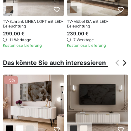
favorite_border
favorite_border
TV-Schrank LINEA LOFT mit LED-
TV-Möbel ISA mit LED-
Beleuchtung
Beleuchtung
299,00 €
239,00 €
11 Werktage
7 Werktage
Kostenlose Lieferung
Kostenlose Lieferung
keyboard_arrow_left
keyboard_arrow_right
Das könnte Sie auch interessieren
Zurüc
Wei
-5%
favorite_border
favorite_border