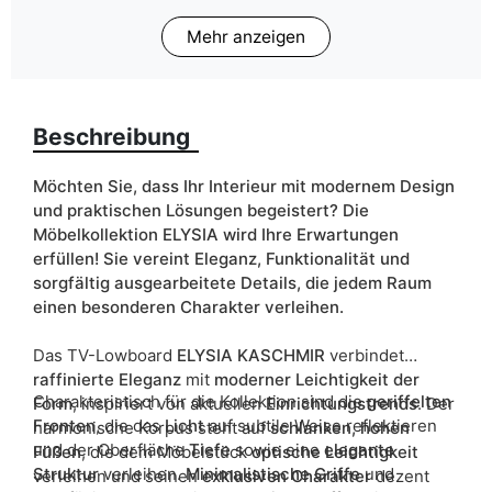
Mehr anzeigen
Finish
Matt
Farbe
kaschmir
Beschreibung
Breite
165
ean13
5905723996515
Möchten Sie, dass Ihr Interieur mit modernem Design
und praktischen Lösungen begeistert? Die
Liefertermin:
7 Werktage
Möbelkollektion ELYSIA wird Ihre Erwartungen
erfüllen! Sie vereint Eleganz, Funktionalität und
Aufgrund des Produktionsprozesses und der
sorgfältig ausgearbeitete Details, die jedem Raum
Materialeigenschaften sind Maßabweichungen von +/- 2–3 cm
möglich.
einen besonderen Charakter verleihen.
Das TV-Lowboard
ELYSIA KASCHMIR
verbindet
raffinierte Eleganz
mit
moderner Leichtigkeit der
Charakteristisch für die Kollektion sind die
geriffelten
Form
, inspiriert von aktuellen
Einrichtungstrends
. Der
Fronten
, die das
Licht
auf subtile Weise reflektieren
harmonische Korpus steht auf
schlanken, hohen
und der Oberfläche
Tiefe
sowie eine
elegante
Füßen
, die dem Möbelstück
optische Leichtigkeit
Struktur
verleihen.
Minimalistische Griffe
und
verleihen und seinen
exklusiven Charakter
dezent