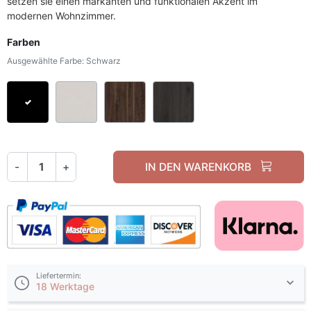
setzen sie einen markanten und funktionalen Akzent im
modernen Wohnzimmer.
Farben
Ausgewählte Farbe: Schwarz
Schwarz
Kaschmir
Nussbaum
Graphitschwarz
-
+
IN DEN WARENKORB
Liefertermin:
18 Werktage