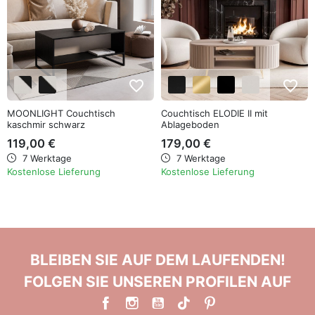
favorite_border
favorite_border
MOONLIGHT Couchtisch
Couchtisch ELODIE II mit
kaschmir schwarz
Ablageboden
119,00 €
179,00 €
7 Werktage
7 Werktage
Kostenlose Lieferung
Kostenlose Lieferung
BLEIBEN SIE AUF DEM LAUFENDEN!
FOLGEN SIE UNSEREN PROFILEN AUF