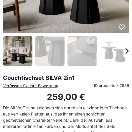
favorite_border
eyboard_arrow_left
keyboard_arrow_rig
Zurück
We
Couchtischset SILVA 2in1
ID produktu - 2939
Verfassen Sie Ihre Bewertung
259,00 €
Die SILVA-Tische zeichnen sich durch ein einzigartiges Tischbein
aus vertikalen Platten aus, das ihnen einen schlichten,
geometrischen Charakter verleiht. Dank der Auswahl aus
mehreren raffinierten Farben und der Modularität des Sets