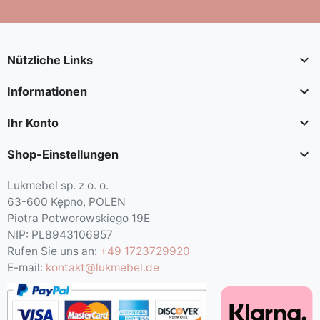

Nützliche Links

Informationen

Ihr Konto

Shop-Einstellungen
Lukmebel sp. z o. o.
63-600 Kępno, POLEN
Piotra Potworowskiego 19E
NIP: PL8943106957
Rufen Sie uns an:
+49 1723729920
E-mail:
kontakt@lukmebel.de