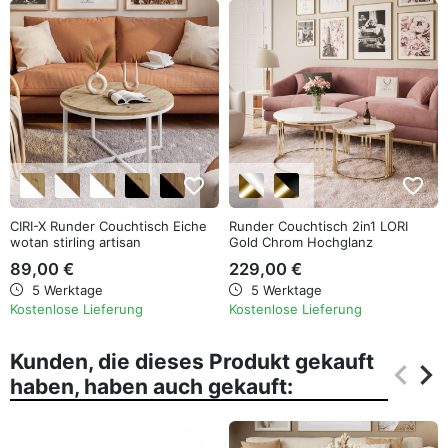
favorite_border
favorite_border
CIRI-X Runder Couchtisch Eiche
Runder Couchtisch 2in1 LORI
wotan stirling artisan
Gold Chrom Hochglanz
89,00 €
229,00 €
5 Werktage
5 Werktage
Kostenlose Lieferung
Kostenlose Lieferung
Kunden, die dieses Produkt gekauft
keyboard_arrow_left
keyboard_arrow_right
haben, haben auch gekauft:
Zurüc
Wei