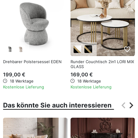
favorite_border
favorite_border
Drehbarer Polstersessel EDEN
Runder Couchtisch 2in1 LORI MIX
GLASS
199,00 €
169,00 €
18 Werktage
18 Werktage
Kostenlose Lieferung
Kostenlose Lieferung
keyboard_arrow_left
keyboard_arrow_right
Das könnte Sie auch interessieren
Zurüc
Wei