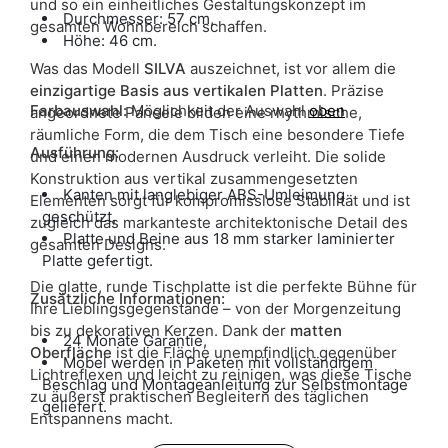
und so ein einheitliches Gestaltungskonzept im
Durchmesser: 57 cm,
gesamten Wohnbereich schaffen.
Höhe: 46 cm.
Was das Modell
SILVA
auszeichnet, ist vor allem die
einzigartige Basis aus vertikalen Platten
. Präzise
Farbauswahl:
Möglichkeit der Auswahl
oben
angeordnete Paneele bilden eine rhythmische,
räumliche Form, die dem Tisch eine besondere Tiefe
Ausführung:
und einen modernen Ausdruck verleiht. Die solide
Konstruktion aus vertikal zusammengesetzten
Kanten mit langlebiger ABS-Umleimung
Elementen sorgt für kompromisslose Stabilität und ist
geschützt,
zugleich das markanteste architektonische Detail des
Platte und Beine aus 18 mm starker laminierter
gesamten Designs.
Platte gefertigt.
Die glatte, runde Tischplatte ist die perfekte Bühne für
Zusätzliche Informationen:
Ihre Lieblingsgegenstände – von der Morgenzeitung
bis zu dekorativen Kerzen. Dank der
matten
24 Monate Garantie,
Oberfläche
ist die Fläche unempfindlich gegenüber
Möbel werden in Paketen mit vollständigem
Lichtreflexen und leicht zu reinigen, was diese Tische
Beschlag und Montageanleitung zur Selbstmontage
zu äußerst praktischen Begleitern des täglichen
geliefert.
Entspannens macht.