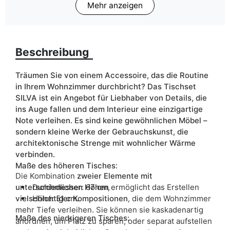
Mehr anzeigen
kaschmir
schwarz
Breite
67cm
Beschreibung
ean13
5906213914774
Träumen Sie von einem Accessoire, das die Routine
in Ihrem Wohnzimmer durchbricht? Das Tischset
Liefertermin:
18 Werktage
SILVA ist ein Angebot für Liebhaber von Details, die
Aufgrund des Produktionsprozesses und der
ins Auge fallen und dem Interieur eine einzigartige
Materialeigenschaften sind Maßabweichungen von +/- 2–3 cm
Note verleihen. Es sind keine gewöhnlichen Möbel –
möglich.
sondern kleine Werke der Gebrauchskunst, die
architektonische Strenge mit wohnlicher Wärme
verbinden.
Maße des höheren Tisches:
Die Kombination
zweier Elemente mit
unterschiedlichen Höhen
Durchmesser: 67 cm,
ermöglicht das Erstellen
vielschichtiger Kompositionen
Höhe: 51 cm.
, die dem Wohnzimmer
mehr Tiefe verleihen. Sie können sie kaskadenartig
Maße des niedrigeren Tisches:
anordnen, um Platz zu sparen, oder separat aufstellen