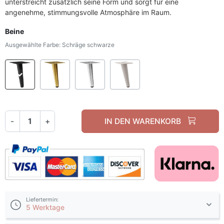
unterstreicht zusätzlich seine Form und sorgt für eine
angenehme, stimmungsvolle Atmosphäre im Raum.
Beine
Ausgewählte Farbe: Schräge schwarze
Schräge schwarze
Schräge goldene
Schräge chromfarbene
Schräge Kaschmir
-
+
IN DEN WARENKORB
Liefertermin:
5 Werktage