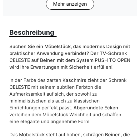
Mehr anzeigen
Finish
Matt
Farbe
kaschmir
Beschreibung
Breite
200cm
Schranktyp
Stehend
Suchen Sie ein Möbelstück, das modernes Design mit
praktischer Anwendung verbindet? Der TV-Schrank
ean13
5906213913876
CELESTE auf Beinen mit dem System PUSH TO OPEN
wird Ihre Erwartungen mit Sicherheit erfüllen!
Liefertermin:
5 Werktage
In der Farbe des zarten
Kaschmirs
zieht der Schrank
Aufgrund des Produktionsprozesses und der
CELESTE
mit seinem subtilen Farbton die
Materialeigenschaften sind Maßabweichungen von +/- 2–3 cm
möglich.
Aufmerksamkeit auf sich, der sowohl zu
minimalistischen als auch zu klassischen
Einrichtungen perfekt passt.
Abgerundete Ecken
verleihen dem Möbelstück Weichheit und schaffen
eine elegante und angenehme Form.
Das Möbelstück steht auf hohen, schrägen
Beinen
, die