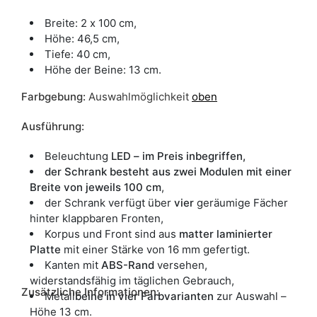
Breite: 2 x 100 cm,
Höhe: 46,5 cm,
Tiefe: 40 cm,
Höhe der Beine: 13 cm.
Farbgebung:
Auswahlmöglichkeit
oben
Ausführung:
Beleuchtung
LED – im Preis inbegriffen,
der Schrank besteht aus zwei Modulen mit einer
Breite von jeweils 100 cm
,
der Schrank verfügt über
vier
geräumige Fächer
hinter klappbaren Fronten,
Korpus und Front sind aus
matter laminierter
Platte
mit einer Stärke von 16 mm gefertigt.
Kanten mit
ABS-Rand
versehen,
widerstandsfähig im täglichen Gebrauch,
Zusätzliche Informationen:
Metall
beine in vier Farbvarianten
zur Auswahl –
Höhe 13 cm.