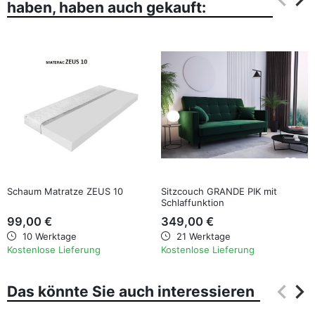
haben, haben auch gekauft:
Zurüc
Wei
favorite_border
favorite_border
Schaum Matratze ZEUS 10
Sitzcouch GRANDE PIK mit
Schlaffunktion
99,00 €
349,00 €
10 Werktage
21 Werktage
Kostenlose Lieferung
Kostenlose Lieferung
keyboard_arrow_left
keyboard_arrow_right
Das könnte Sie auch interessieren
Zurüc
Wei