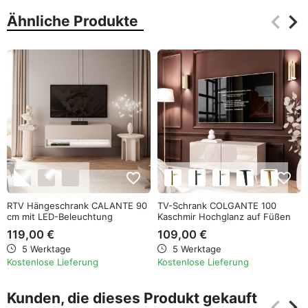
keyboard_arrow_left
keyboard_arrow_right
Ähnliche Produkte
Zurüc
Wei
favorite_border
favorite_border
RTV Hängeschrank CALANTE 90
TV-Schrank COLGANTE 100
cm mit LED-Beleuchtung
Kaschmir Hochglanz auf Füßen
119,00 €
109,00 €
5 Werktage
5 Werktage
Kostenlose Lieferung
Kostenlose Lieferung
Kunden, die dieses Produkt gekauft
keyboard_arrow_left
keyboard_arrow_right