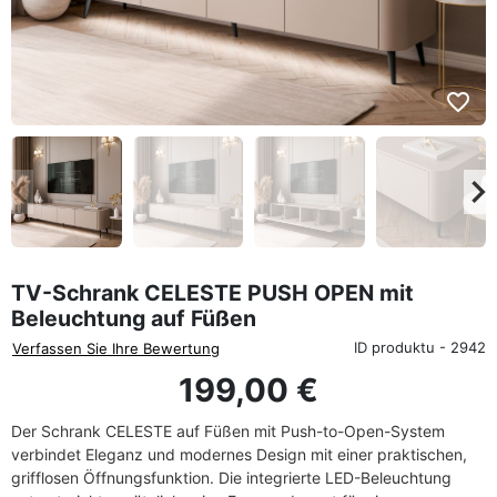
favorite_border
eyboard_arrow_left
keyboard_arrow_rig
Zurück
We
TV-Schrank CELESTE PUSH OPEN mit
Beleuchtung auf Füßen
ID produktu - 2942
Verfassen Sie Ihre Bewertung
199,00 €
Der Schrank CELESTE auf Füßen mit Push-to-Open-System
verbindet Eleganz und modernes Design mit einer praktischen,
grifflosen Öffnungsfunktion. Die integrierte LED-Beleuchtung