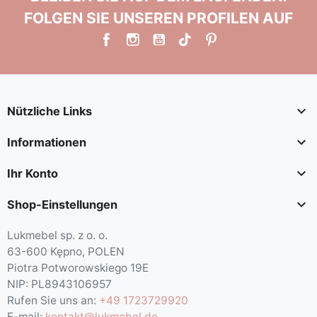
FOLGEN SIE UNSEREN PROFILEN AUF

Nützliche Links

Informationen

Ihr Konto

Shop-Einstellungen
Lukmebel sp. z o. o.
63-600 Kępno, POLEN
Piotra Potworowskiego 19E
NIP: PL8943106957
Rufen Sie uns an:
+49 1723729920
E-mail:
kontakt@lukmebel.de