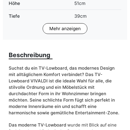
Höhe
51cm
Tiefe
39cm
Mehr anzeigen
Finish
Matt
Breite
155cm
Beschreibung
Schranktyp
Stehend
ean13
5906213920546
Suchst du ein TV-Lowboard, das modernes Design
mit alltäglichem Komfort verbindet? Das TV-
Liefertermin:
7 Werktage
Lowboard VIVALDI ist die ideale Wahl für alle, die
stilvolle Ordnung und ein Möbelstück mit
Aufgrund des Produktionsprozesses und der
durchdachter Form in ihr Wohnzimmer bringen
Materialeigenschaften sind Maßabweichungen von +/- 2–3 cm
möglich.
möchten. Seine schlichte Form fügt sich perfekt in
moderne Innenräume ein und schafft eine
harmonische sowie gemütliche Entertainment-Zone.
Das moderne TV-Lowboard
wurde mit Blick auf eine