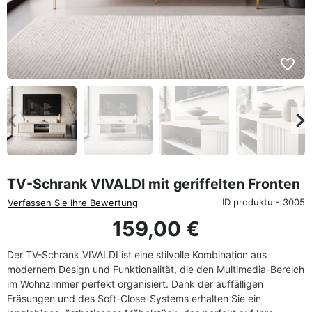
favorite_border
eyboard_arrow_left
keyboard_arrow_rig
Zurück
We
TV-Schrank VIVALDI mit geriffelten Fronten
ID produktu - 3005
Verfassen Sie Ihre Bewertung
159,00 €
Der TV-Schrank VIVALDI ist eine stilvolle Kombination aus
modernem Design und Funktionalität, die den Multimedia-Bereich
im Wohnzimmer perfekt organisiert. Dank der auffälligen
Fräsungen und des Soft-Close-Systems erhalten Sie ein