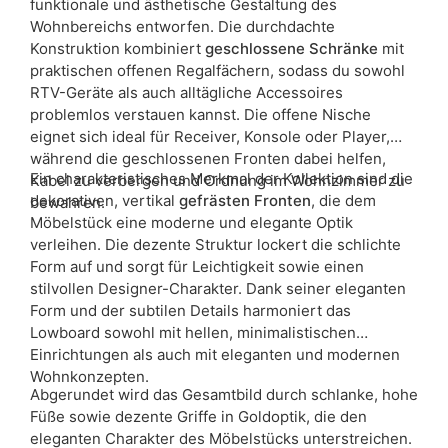
funktionale und ästhetische Gestaltung des
Wohnbereichs entworfen. Die durchdachte
Konstruktion kombiniert
geschlossene Schränke
mit
praktischen offenen Regalfächern, sodass du sowohl
RTV-Geräte als auch alltägliche Accessoires
problemlos verstauen kannst. Die offene Nische
eignet sich ideal für Receiver, Konsole oder Player,
während die geschlossenen Fronten dabei helfen,
Ein charakteristisches Merkmal der Kollektion sind die
Kabel zu verbergen und Ordnung im Wohnzimmer zu
dekorativen, vertikal
gefrästen Fronten
, die dem
bewahren.
Möbelstück eine moderne und elegante Optik
verleihen. Die dezente Struktur lockert die schlichte
Form auf und sorgt für Leichtigkeit sowie einen
stilvollen Designer-Charakter. Dank seiner eleganten
Form und der subtilen Details harmoniert das
Lowboard sowohl mit hellen, minimalistischen
Einrichtungen als auch mit eleganten und modernen
Wohnkonzepten.
Abgerundet wird das Gesamtbild durch schlanke, hohe
Füße sowie dezente Griffe in Goldoptik, die den
eleganten Charakter des Möbelstücks unterstreichen.