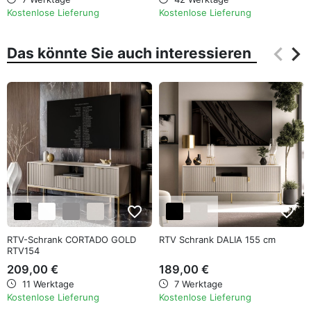
Kostenlose Lieferung
Kostenlose Lieferung
keyboard_arrow_left
keyboard_arrow_right
Das könnte Sie auch interessieren
Zurüc
Wei
favorite_border
favorite_border
RTV-Schrank CORTADO GOLD
RTV Schrank DALIA 155 cm
RTV154
209,00 €
189,00 €
11 Werktage
7 Werktage
Kostenlose Lieferung
Kostenlose Lieferung