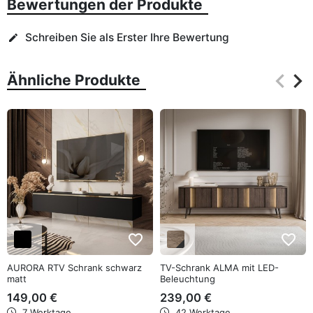
Bewertungen der Produkte
Schreiben Sie als Erster Ihre Bewertung
edit
keyboard_arrow_left
keyboard_arrow_right
Ähnliche Produkte
Zurüc
Wei
favorite_border
favorite_border
AURORA RTV Schrank schwarz
TV-Schrank ALMA mit LED-
matt
Beleuchtung
149,00 €
239,00 €
7 Werktage
42 Werktage