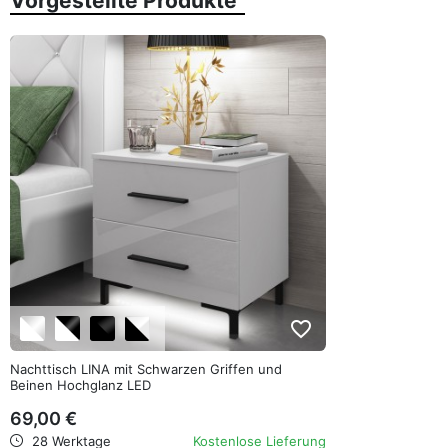
Vorgestellte Produkte
favorite_border
Nachttisch LINA mit Schwarzen Griffen und
Beinen Hochglanz LED
69,00 €
28 Werktage
Kostenlose Lieferung