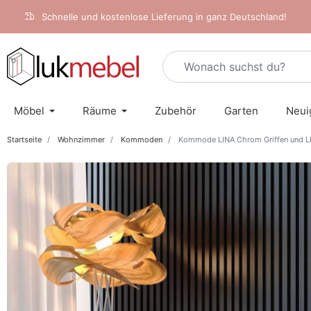
Schnelle und kostenlose Lieferung in ganz Deutschland!
Möbel
Räume
Zubehör
Garten
Neui
Startseite
Wohnzimmer
Kommoden
Kommode LINA Chrom Griffen und 