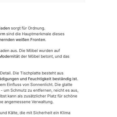
Glanz
weiß
ja
laden
sorgt für Ordnung.
orm
sind die Hauptmerkmale dieses
ernden weißen Fronten
95
.
laden aus. Die Möbel wurden auf
736952625601
Modernität
der Möbel betont, und das
28 Werktage
n sind Maßabweichungen von +/- 2–3 cm möglich.
Detail. Die Tischplatte besteht aus
ädigungen
und Feuchtigkeit beständig ist
.
dem Einfluss von Sonnenlicht. Die glatte
- um Schmutz zu entfernen, reicht es aus,
bst kann als zusätzlicher Platz für schöne
ine angemessene Verwaltung.
und Kälte, die mit Sicherheit ein Klima