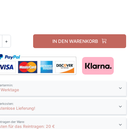
Weiß / Weiß hochglanz
+
IN DEN WARENKORB
fertermin:
 Werktage
ferkosten:
stenlose Lieferung!
ntragen der Ware:
sten für das Reintragen: 20 €