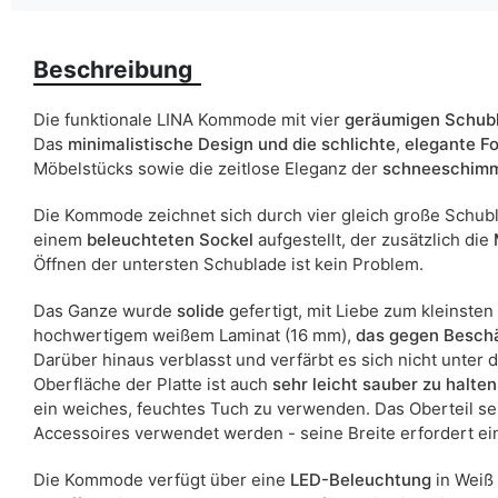
Finish
Beschreibung
Farbe
Schubladen
Die funktionale LINA Kommode mit vier
geräumigen Schub
Das
minimalistische Design
und die
schlichte
,
elegante F
Breite
Möbelstücks sowie die zeitlose Eleganz der
schneeschimm
Die Kommode zeichnet sich durch vier gleich große Schub
ean13
einem
beleuchteten Sockel
aufgestellt, der zusätzlich die
Öffnen der untersten Schublade ist kein Problem.
Liefertermin:
Aufgrund des Produktionsprozesses und der Materialeigenschafte
Das Ganze wurde
solide
gefertigt, mit Liebe zum kleinsten 
hochwertigem weißem Laminat (16 mm),
das gegen Besch
Darüber hinaus verblasst und verfärbt es sich nicht unter 
Oberfläche der Platte ist auch
sehr leicht sauber zu halten
ein weiches, feuchtes Tuch zu verwenden. Das Oberteil sel
Accessoires verwendet werden - seine Breite erfordert e
Die Kommode verfügt über eine
LED-Beleuchtung
in Weiß 