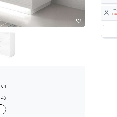
Pro
Lu
favorite_border
84
40
Im Preis