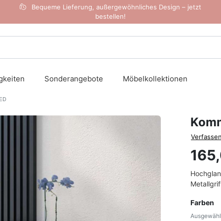
Bequeme Lieferung, außergewöhnliches Design – jetzt
bestellen!
gkeiten
Sonderangebote
Möbelkollektionen
LED
Komm
Verfassen
165
Hochglan
Metallgri
Farben
Ausgewählt