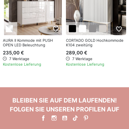
favorite_border
favorite_border
AURA II Kommode mit PUSH
CORTADO GOLD Hochkommode
OPEN LED Beleuchtung
K104 zweitürig
235,00 €
289,00 €
7 Werktage
7 Werktage
Kostenlose Lieferung
Kostenlose Lieferung
BLEIBEN SIE AUF DEM LAUFENDEN!
FOLGEN SIE UNSEREN PROFILEN AUF