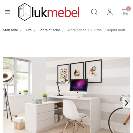
0
menu
Startseite
Büro
Schreibtische
Schreibtisch THEO Weiß/Graphit matt
keyboard_arrow_left
keyboard_arrow_right
Zurück
Wei