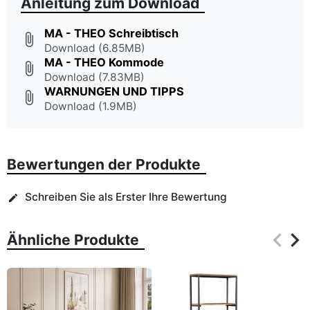
Anleitung zum Download
MA - THEO Schreibtisch
attach_file
Download (6.85MB)
MA - THEO Kommode
attach_file
Download (7.83MB)
WARNUNGEN UND TIPPS
attach_file
Download (1.9MB)
Bewertungen der Produkte
Schreiben Sie als Erster Ihre Bewertung
edit
keyboard_arrow_left
keyboard_arrow_right
Ähnliche Produkte
Zurüc
Wei