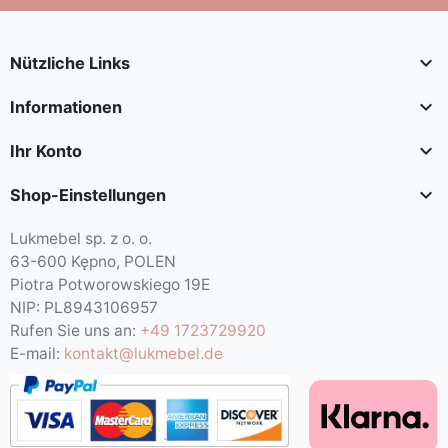

Nützliche Links

Informationen

Ihr Konto

Shop-Einstellungen
Lukmebel sp. z o. o.
63-600 Kępno, POLEN
Piotra Potworowskiego 19E
NIP: PL8943106957
Rufen Sie uns an:
+49 1723729920
E-mail:
kontakt@lukmebel.de