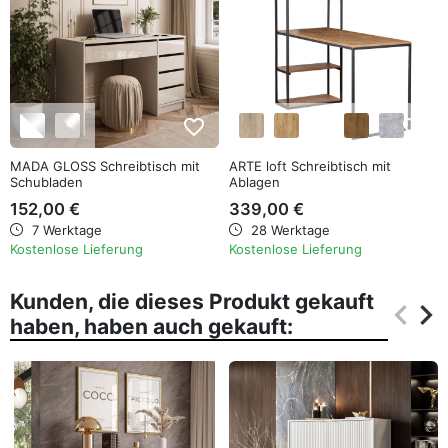
favorite_border
favorite_border
MADA GLOSS Schreibtisch mit
ARTE loft Schreibtisch mit
Schubladen
Ablagen
152,00 €
339,00 €
7 Werktage
28 Werktage
Kostenlose Lieferung
Kostenlose Lieferung
Kunden, die dieses Produkt gekauft
keyboard_arrow_left
keyboard_arrow_right
haben, haben auch gekauft:
Zurüc
Wei