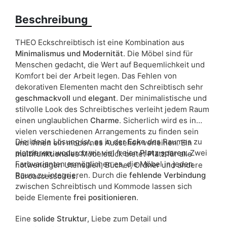
weiß
Beschreibung
Schubladen
ja
THEO Eckschreibtisch ist eine Kombination aus
Breite
138
Minimalismus und Modernität
. Die Möbel sind für
Menschen gedacht, die Wert auf Bequemlichkeit und
Liefertermin:
28 Werktage
Komfort bei der Arbeit legen. Das Fehlen von
dekorativen Elementen macht den Schreibtisch sehr
Aufgrund des Produktionsprozesses und der
geschmackvoll
und
elegant
. Der minimalistische und
Materialeigenschaften sind Maßabweichungen von +/- 2–3 cm
möglich.
stilvolle Look des Schreibtisches verleiht jedem Raum
einen unglaublichen
Charme
. Sicherlich wird es in
vielen verschiedenen Arrangements zu finden sein
Die ideale Lösung ist, es in der
Ecke
des Raumes zu
und ihnen ein modernes Aussehen verleihen. Ein
platzieren, wodurch wir viel freien
Platz sparen
. Zwei
multifunktionales
Möbelstück bietet Platz für alle
Farbvarianten ermöglichen es, die Möbel in jeden
notwendigen Utensilien, Bücher, Ordner und andere
Raum zu integrieren. Durch die
fehlende Verbindung
Büroaccessoires.
zwischen Schreibtisch und Kommode lassen sich
beide Elemente
frei positionieren
.
Eine
solide Struktur
, Liebe zum Detail und