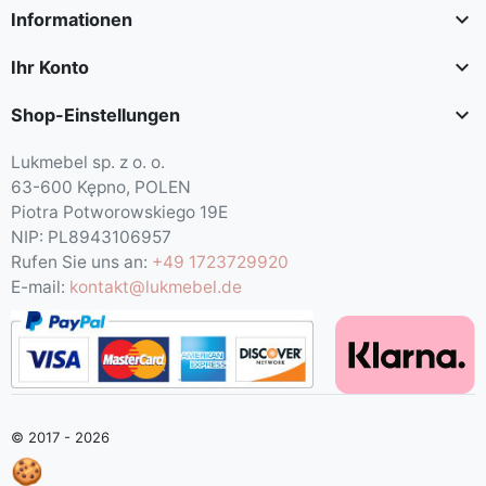

Informationen

Ihr Konto

Shop-Einstellungen
Lukmebel sp. z o. o.
63-600 Kępno, POLEN
Piotra Potworowskiego 19E
NIP: PL8943106957
Rufen Sie uns an:
+49 1723729920
E-mail:
kontakt@lukmebel.de
© 2017 - 2026
🍪