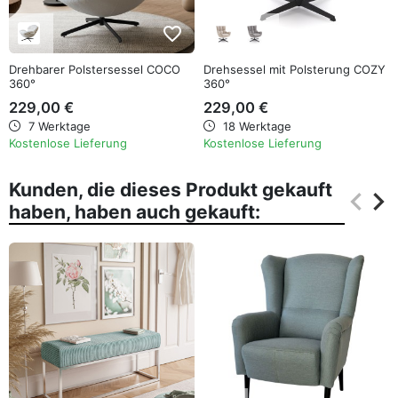
favorite_border
favorite_border
Drehbarer Polstersessel COCO
Drehsessel mit Polsterung COZY
360°
360°
229,00 €
229,00 €
7 Werktage
18 Werktage
Kostenlose Lieferung
Kostenlose Lieferung
Kunden, die dieses Produkt gekauft
keyboard_arrow_left
keyboard_arrow_right
haben, haben auch gekauft:
Zurüc
Wei