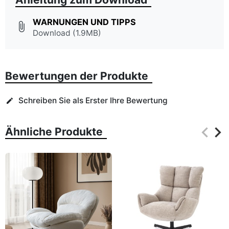
WARNUNGEN UND TIPPS
attach_file
Download (1.9MB)
Bewertungen der Produkte
Schreiben Sie als Erster Ihre Bewertung
edit
keyboard_arrow_left
keyboard_arrow_right
Ähnliche Produkte
Zurüc
Wei