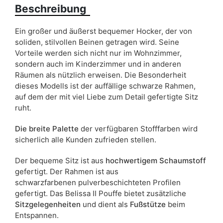
Aufgrund des Produktionsprozesses und der
Beschreibung
Materialeigenschaften sind Maßabweichungen von +/- 2–3 cm
möglich.
Ein großer und äußerst bequemer Hocker, der von
soliden, stilvollen Beinen getragen wird. Seine
Vorteile werden sich nicht nur im Wohnzimmer,
sondern auch im Kinderzimmer und in anderen
Räumen als nützlich erweisen. Die Besonderheit
dieses Modells ist der auffällige schwarze Rahmen,
auf dem der mit viel Liebe zum Detail gefertigte Sitz
ruht.
Die breite Palette
der verfügbaren Stofffarben wird
sicherlich alle Kunden zufrieden stellen.
Der bequeme Sitz ist aus
hochwertigem Schaumstoff
gefertigt. Der Rahmen ist aus
schwarzfarbenen pulverbeschichteten Profilen
gefertigt. Das Belissa II Pouffe bietet zusätzliche
Sitzgelegenheiten
und dient als
Fußstütze
beim
Entspannen.