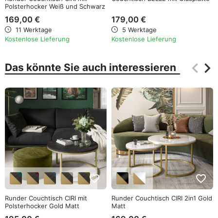
Polsterhocker Weiß und Schwarz
Hochglanz
169,00 €
179,00 €
11 Werktage
5 Werktage
Kostenlose Lieferung
Kostenlose Lieferung
keyboard_arrow_left
keyboard_arrow_right
Das könnte Sie auch interessieren
Zurüc
Wei
favorite_border
favorite_border
Runder Couchtisch CIRI mit
Runder Couchtisch CIRI 2in1 Gold
Polsterhocker Gold Matt
Matt