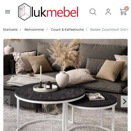
0
menu
Startseite
Wohnzimmer
Couch & Kaffeetische
Runder Couchtisch 2in1 CI
keyboard_arrow_left
keyboard_arrow_right
Zurück
Wei