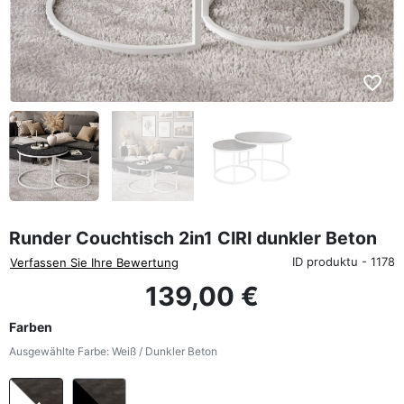
favorite_border
Runder Couchtisch 2in1 CIRI dunkler Beton
ID produktu - 1178
Verfassen Sie Ihre Bewertung
139,00 €
Farben
Ausgewählte Farbe: Weiß / Dunkler Beton
Weiß / Dunkler Beton
Schwarz / Dunkler Beton