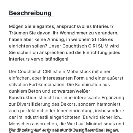
Beschreibung
Liefertermin:
5 Werktage
Aufgrund des Produktionsprozesses und der
Mögen Sie elegantes, anspruchsvolles Interieur?
Materialeigenschaften sind Maßabweichungen von +/- 2–3 cm
möglich.
Träumen Sie davon, Ihr Wohnzimmer zu verändern,
haben aber keine Ahnung, in welchem ​​Stil Sie es
einrichten sollen? Unser Couchtisch CIRI SLIM wird
Sie sicherlich ansprechen und die Einrichtung jedes
Interieurs vervollständigen!
Der Couchtisch CIRI ist ein Möbelstück mit einer
einfachen, aber
interessanten Form
und einer äußerst
stilvollen Farbkombination. Die Kombination aus
dunklem
Beton
und
schwarzer/weißer
Konstruktion
ist nicht nur eine interessante Ergänzung
zur Diversifizierung des Dekors, sondern harmoniert
auch perfekt mit jeder Inneneinrichtung, insbesondere
der im Industriestil eingerichteten. Es wird sicherlich
Menschen ansprechen, die Wert auf Minimalismus und
Die Tische sind
unterschiedlich groß
, sodass wir sie
gleichzeitig auf originelle und Designermöbel legen.