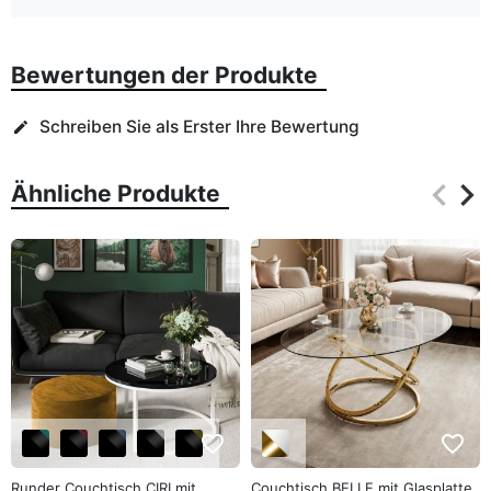
Bewertungen der Produkte
Schreiben Sie als Erster Ihre Bewertung
edit
keyboard_arrow_left
keyboard_arrow_right
Ähnliche Produkte
Zurüc
Wei
favorite_border
favorite_border
Runder Couchtisch CIRI mit
Couchtisch BELLE mit Glasplatte