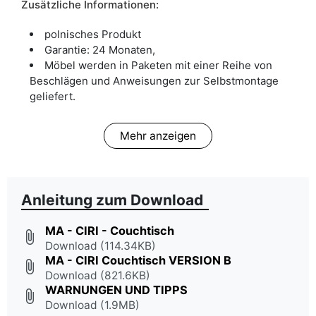
Zusätzliche Informationen:
polnisches Produkt
Garantie: 24 Monaten,
Möbel werden in Paketen mit einer Reihe von
Beschlägen und Anweisungen zur Selbstmontage
geliefert.
Mehr anzeigen
Anleitung zum Download
MA - CIRI - Couchtisch
attach_file
Download (114.34KB)
MA - CIRI Couchtisch VERSION B
attach_file
Download (821.6KB)
WARNUNGEN UND TIPPS
attach_file
Download (1.9MB)