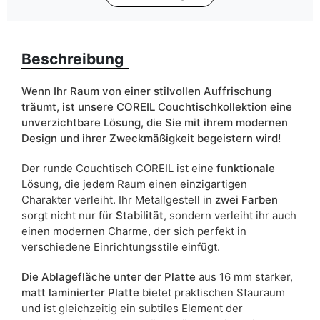
Farbe
schwarz
weiß
Beschreibung
Breite
70
Wenn Ihr Raum von einer stilvollen Auffrischung
ean13
5905723917794
träumt, ist unsere COREIL Couchtischkollektion eine
unverzichtbare Lösung, die Sie mit ihrem modernen
Liefertermin:
5 Werktage
Design und ihrer Zweckmäßigkeit begeistern wird!
Aufgrund des Produktionsprozesses und der
Der runde Couchtisch COREIL ist eine
funktionale
Materialeigenschaften sind Maßabweichungen von +/- 2–3 cm
Lösung, die jedem Raum einen einzigartigen
möglich.
Charakter verleiht. Ihr Metallgestell in
zwei Farben
sorgt nicht nur für
Stabilität
, sondern verleiht ihr auch
einen modernen Charme, der sich perfekt in
verschiedene Einrichtungsstile einfügt.
Die Ablagefläche unter der Platte
aus 16 mm starker,
matt laminierter Platte
bietet praktischen Stauraum
und ist gleichzeitig ein subtiles Element der