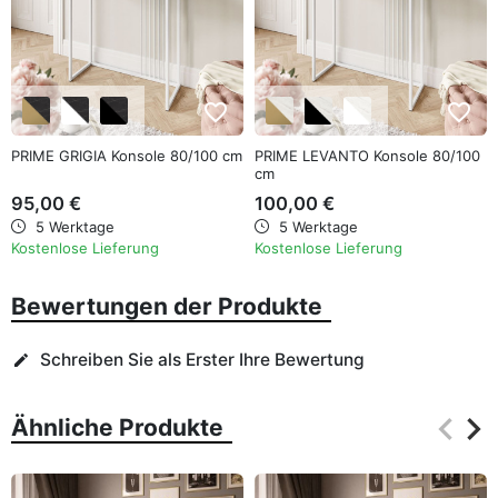
favorite_border
favorite_border
PRIME GRIGIA Konsole 80/100 cm
PRIME LEVANTO Konsole 80/100
cm
95,00 €
100,00 €
5 Werktage
5 Werktage
Kostenlose Lieferung
Kostenlose Lieferung
Bewertungen der Produkte
Schreiben Sie als Erster Ihre Bewertung
edit
keyboard_arrow_left
keyboard_arrow_right
Ähnliche Produkte
Zurüc
Wei