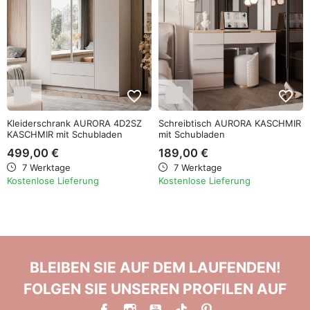
favorite_border
favorite_border
Kleiderschrank AURORA 4D2SZ
Schreibtisch AURORA KASCHMIR
KASCHMIR mit Schubladen
mit Schubladen
499,00 €
189,00 €
7 Werktage
7 Werktage
Kostenlose Lieferung
Kostenlose Lieferung
BLEIBEN SIE AUF DEM LAUFENDEN!
FOLGEN SIE UNSEREN PROFILEN AUF