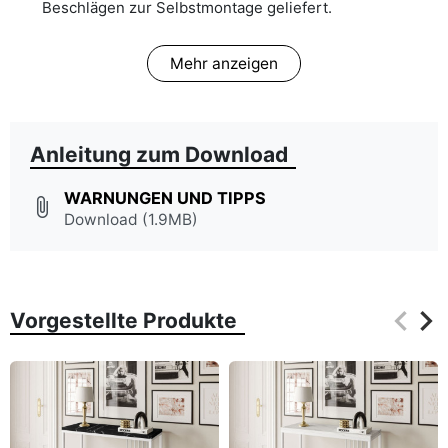
Beschlägen zur Selbstmontage geliefert.
Mehr anzeigen
Anleitung zum Download
WARNUNGEN UND TIPPS
attach_file
Download (1.9MB)
keyboard_arrow_left
keyboard_arrow_right
Vorgestellte Produkte
Zurüc
Wei