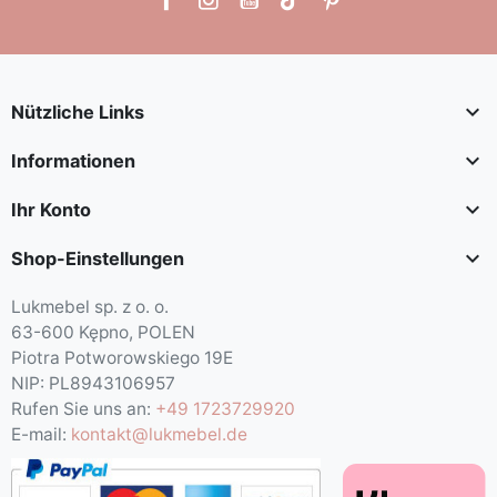

Nützliche Links

Informationen

Ihr Konto

Shop-Einstellungen
Lukmebel sp. z o. o.
63-600 Kępno, POLEN
Piotra Potworowskiego 19E
NIP: PL8943106957
Rufen Sie uns an:
+49 1723729920
E-mail:
kontakt@lukmebel.de