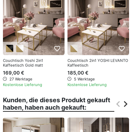
favorite_border
favorite_border
Couchtisch Yoshi 2in1
Couchtisch 2in1 YOSHI LEVANTO
Kaffeetisch Gold matt
Kaffeetisch
169,00 €
185,00 €
27 Werktage
5 Werktage
Kostenlose Lieferung
Kostenlose Lieferung
Kunden, die dieses Produkt gekauft
keyboard_arrow_left
keyboard_arrow_right
haben, haben auch gekauft:
Zurüc
Wei