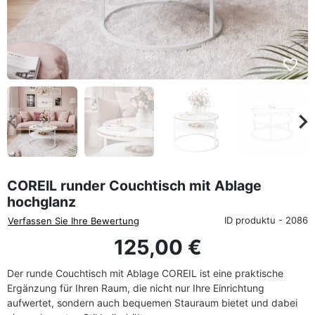
favorite_border
eyboard_arrow_left
keyboard_arrow_rig
Zurück
We
COREIL runder Couchtisch mit Ablage
hochglanz
ID produktu - 2086
Verfassen Sie Ihre Bewertung
125,00 €
Der runde Couchtisch mit Ablage COREIL ist eine praktische
Ergänzung für Ihren Raum, die nicht nur Ihre Einrichtung
aufwertet, sondern auch bequemen Stauraum bietet und dabei