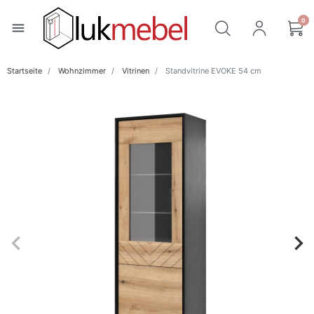
0
menu
Startseite
Wohnzimmer
Vitrinen
Standvitrine EVOKE 54 cm
keyboard_arrow_left
keyboard_arrow_right
Zurück
Wei