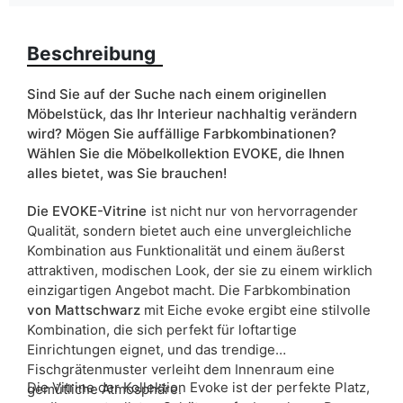
Farbe
schwarz
Beschreibung
Breite
54
ean13
5904870888469
Sind Sie auf der Suche nach einem originellen
Möbelstück, das Ihr Interieur nachhaltig verändern
Liefertermin:
18 Werktage
wird? Mögen Sie auffällige Farbkombinationen?
Wählen Sie die Möbelkollektion EVOKE, die Ihnen
Aufgrund des Produktionsprozesses und der
alles bietet, was Sie brauchen!
Materialeigenschaften sind Maßabweichungen von +/- 2–3 cm
möglich.
Die EVOKE-Vitrine
ist nicht nur von hervorragender
Qualität, sondern bietet auch eine unvergleichliche
Kombination aus Funktionalität und einem äußerst
attraktiven, modischen Look, der sie zu einem wirklich
einzigartigen Angebot macht. Die Farbkombination
von Mattschwarz
mit Eiche evoke ergibt eine stilvolle
Kombination, die sich perfekt für loftartige
Einrichtungen eignet, und das trendige
Fischgrätenmuster verleiht dem Innenraum eine
Die Vitrine der Kollektion Evoke ist der perfekte Platz,
gemütliche Atmosphäre.