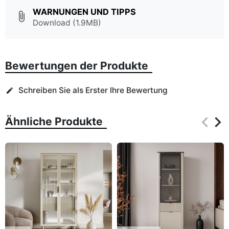
WARNUNGEN UND TIPPS
attach_file
Download (1.9MB)
Bewertungen der Produkte
Schreiben Sie als Erster Ihre Bewertung
edit
keyboard_arrow_left
keyboard_arrow_right
Ähnliche Produkte
Zurüc
Wei