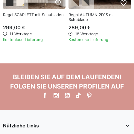
favorite_border
favorite_border
Regal SCARLETT mit Schubladen
Regal AUTUMN 2D1S mit
Schublade
299,00 €
289,00 €
11 Werktage
18 Werktage
Kostenlose Lieferung
Kostenlose Lieferung
BLEIBEN SIE AUF DEM LAUFENDEN!
FOLGEN SIE UNSEREN PROFILEN AUF

Nützliche Links