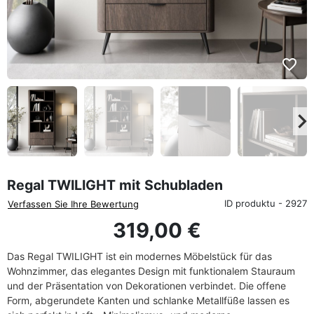
favorite_border
eyboard_arrow_left
keyboard_arrow_rig
Zurück
We
Regal TWILIGHT mit Schubladen
ID produktu - 2927
Verfassen Sie Ihre Bewertung
319,00 €
Das
Regal
TWILIGHT
ist
ein
modernes
Möbelstück
für
das
Wohnzimmer,
das
elegantes
Design
mit
funktionalem
Stauraum
und
der
Präsentation
von
Dekorationen
verbindet.
Die
offene
Form,
abgerundete
Kanten
und
schlanke
Metallfüße
lassen
es