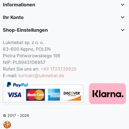

Informationen

Ihr Konto

Shop-Einstellungen
Lukmebel sp. z o. o.
63-600 Kępno, POLEN
Piotra Potworowskiego 19E
NIP: PL8943106957
Rufen Sie uns an:
+49 1723729920
E-mail:
kontakt@lukmebel.de
© 2017 - 2026
🍪