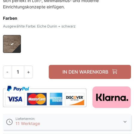
sich
perfekt
in
Loft-,
Minimalismus-
und
moderne
Einrichtungskonzepte
einfügen.
Farben
Ausgewählte Farbe: Eiche Dunin + schwarz
Eiche Dunin + schwarz
-
+
IN DEN WARENKORB
Liefertermin:
11 Werktage