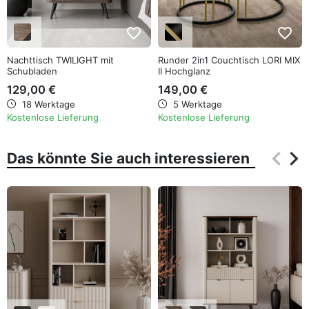
favorite_border
favorite_border
Nachttisch TWILIGHT mit
Runder 2in1 Couchtisch LORI MIX
Schubladen
II Hochglanz
129,00 €
149,00 €
18 Werktage
5 Werktage
Kostenlose Lieferung
Kostenlose Lieferung
keyboard_arrow_left
keyboard_arrow_right
Das könnte Sie auch interessieren
Zurüc
Wei