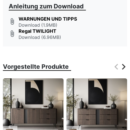
Anleitung zum Download
WARNUNGEN UND TIPPS
attach_file
Download (1.9MB)
Regal TWILIGHT
attach_file
Download (6.96MB)
keyboard_arrow_left
keyboard_arrow_right
Vorgestellte Produkte
Zurüc
Wei