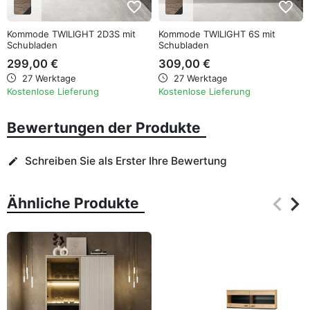
favorite_border
favorite_border
Kommode TWILIGHT 2D3S mit
Kommode TWILIGHT 6S mit
Schubladen
Schubladen
299,00 €
309,00 €
27 Werktage
27 Werktage
Kostenlose Lieferung
Kostenlose Lieferung
Bewertungen der Produkte
Schreiben Sie als Erster Ihre Bewertung
edit
keyboard_arrow_left
keyboard_arrow_right
Ähnliche Produkte
Zurüc
Wei