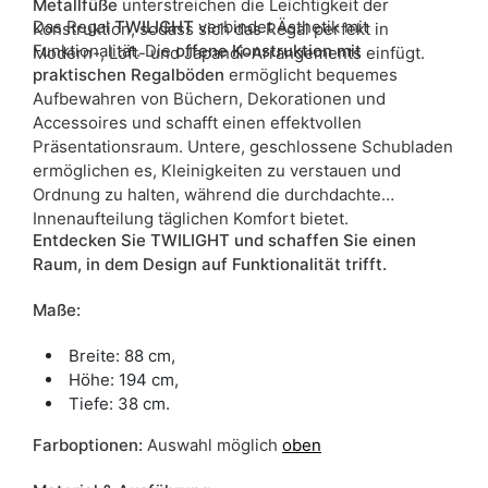
Metallfüße
unterstreichen die Leichtigkeit der
Das Regal
TWILIGHT
verbindet Ästhetik mit
Konstruktion, sodass sich das Regal perfekt in
Funktionalität. Die
offene Konstruktion mit
Modern-, Loft- und Japandi-Arrangements einfügt.
praktischen Regalböden
ermöglicht bequemes
Aufbewahren von Büchern, Dekorationen und
Accessoires und schafft einen effektvollen
Präsentationsraum. Untere, geschlossene Schubladen
ermöglichen es, Kleinigkeiten zu verstauen und
Ordnung zu halten, während die durchdachte
Innenaufteilung täglichen Komfort bietet.
Entdecken Sie TWILIGHT und schaffen Sie einen
Raum, in dem Design auf Funktionalität trifft.
Maße:
Breite: 88 cm,
Höhe: 194 cm,
Tiefe: 38 cm.
Farboptionen:
Auswahl möglich
oben