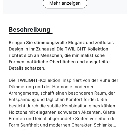
Mehr anzeigen
Finish
Matt
Farbe
Eiche Dunin
schwarz
Beschreibung
Schubladen
ja
Bringen Sie stimmungsvolle Eleganz und zeitloses
Breite
88cm
Design in Ihr Zuhause! Die TWILIGHT-Kollektion
richtet sich an Menschen, die minimalistische
ean13
5906213913968
Formen, natürliche Oberflächen und ausgefeilte
Details schätzen.
Liefertermin:
11 Werktage
Die
TWILIGHT
-Kollektion, inspiriert von der Ruhe der
Aufgrund des Produktionsprozesses und der
Dämmerung und der Harmonie moderner
Materialeigenschaften sind Maßabweichungen von +/- 2–3 cm
Arrangements, schafft einen besonderen Raum, der
möglich.
Entspannung und täglichen Komfort fördert. Sie
besticht durch die subtile Kombination eines
kühlen
Holztons
mit eleganten schwarzen Akzenten. Glatte
Fronten und leicht abgerundete Seiten verleihen der
Form Sanftheit und modernen Charakter. Schlanke