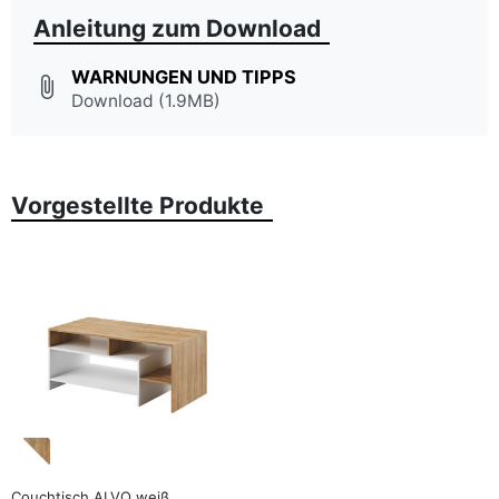
Anleitung zum Download
WARNUNGEN UND TIPPS
attach_file
Download (1.9MB)
Vorgestellte Produkte
favorite_border
Couchtisch ALVO weiß