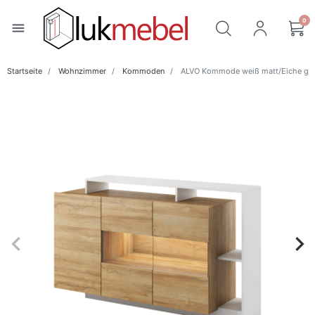
0
menu
Startseite
Wohnzimmer
Kommoden
ALVO Kommode weiß matt/Eiche gr
keyboard_arrow_left
keyboard_arrow_right
Zurück
Wei