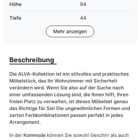
Höhe
94
Tiefe
44
Mehr anzeigen
Finish
Matt
Farbe
grandson eiche
weiß
Beschreibung
Schubladen
nein
Die ALVA-Kollektion ist ein stilvolles und praktisches
Breite
155
Möbelstück, das Ihr Wohnzimmer mit Sicherheit
verändern wird. Wenn Sie also auf der Suche nach
ean13
5903864031263
einer umfassenden Lösung sind, die Ihnen hilft, Ihren
freien Platz zu verwalten, ist dieses Möbelset genau
Liefertermin:
11 Werktage
das Richtige für Sie! Die ungewöhnlichen Formen und
zarten Farbkombinationen passen perfekt in jedes
Aufgrund des Produktionsprozesses und der
Arrangement.
Materialeigenschaften sind Maßabweichungen von +/- 2–3 cm
möglich.
In der
Kommode
können Sie sowohl Geschirr als auch