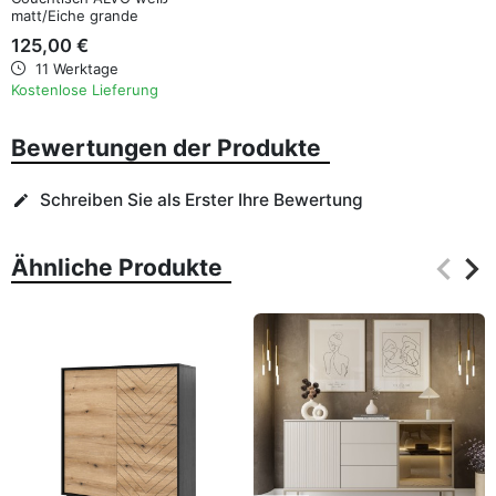
matt/Eiche grande
125,00 €
11 Werktage
Kostenlose Lieferung
Bewertungen der Produkte
Schreiben Sie als Erster Ihre Bewertung
edit
keyboard_arrow_left
keyboard_arrow_right
Ähnliche Produkte
Zurüc
Wei