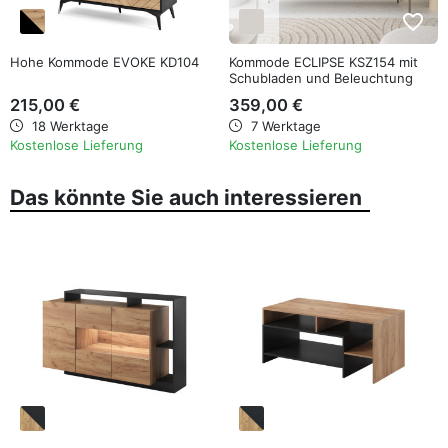
favorite_border
favorite_border
Hohe Kommode EVOKE KD104
Kommode ECLIPSE KSZ154 mit
Schubladen und Beleuchtung
Kaschmir
215,00 €
359,00 €
18 Werktage
7 Werktage
Kostenlose Lieferung
Kostenlose Lieferung
Das könnte Sie auch interessieren
favorite_border
favorite_border