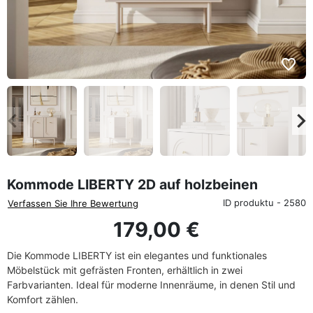
favorite_border
eyboard_arrow_left
keyboard_arrow_rig
Zurück
We
Kommode LIBERTY 2D auf holzbeinen
ID produktu - 2580
Verfassen Sie Ihre Bewertung
179,00 €
Die Kommode LIBERTY ist ein elegantes und funktionales
Möbelstück mit gefrästen Fronten, erhältlich in zwei
Farbvarianten. Ideal für moderne Innenräume, in denen Stil und
Komfort zählen.