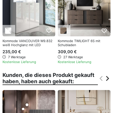
stilvolle Atmosphäre schaffen.
Maße:
Gesamtbreite: 79 cm
Gesamthöhe: 82cm
favorite_border
favorite_border
Gesamttiefe: 39 cm
Kommode VANCOUVER W9.832
Kommode TWILIGHT 6S mit
weiß Hochglanz mit LED
Schubladen
Farbe
:
Farbkombination findest du
oben
235,00 €
309,00 €
Ausführung:
7 Werktage
27 Werktage
Kostenlose Lieferung
Kostenlose Lieferung
rückwand aus
2,5 mm starker HDF-Platte
–
ästhetisches und dauerhaftes Finish
Kunden, die dieses Produkt gekauft
keyboard_arrow_left
keyboard_arrow_right
goldfarbene Metallgriffe
– elegantes Detail und
haben, haben auch gekauft:
Zurüc
Wei
komfortable Bedienung
korpus aus
16 mm starker laminierter Platte
–
kratzfeste und robuste Oberfläche
beine in Form eines
holzrahmens
– stabile Basis
mit leichtem, modernem Charakter
fronten aus
16 mm gefräster MDF-Platte
–