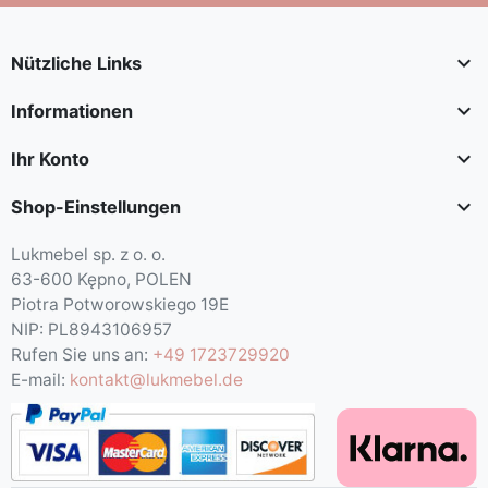

Nützliche Links

Informationen

Ihr Konto

Shop-Einstellungen
Lukmebel sp. z o. o.
63-600 Kępno, POLEN
Piotra Potworowskiego 19E
NIP: PL8943106957
Rufen Sie uns an:
+49 1723729920
E-mail:
kontakt@lukmebel.de