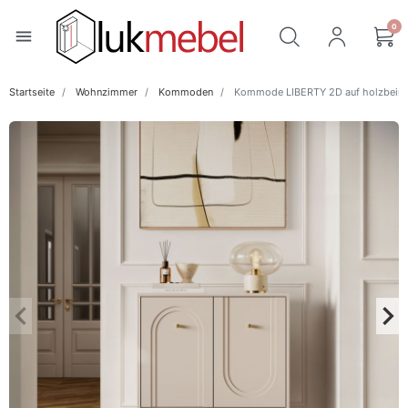
0
menu
Startseite
Wohnzimmer
Kommoden
Kommode LIBERTY 2D auf holzbein
keyboard_arrow_left
keyboard_arrow_right
Zurück
Wei