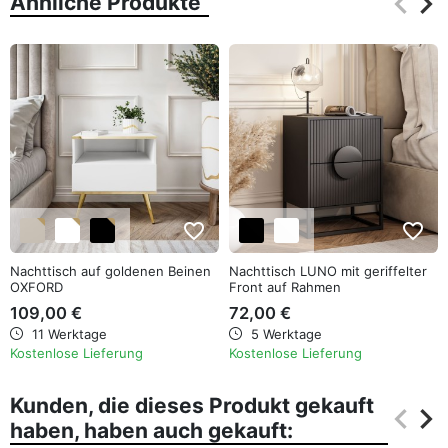
keyboard_arrow_left
keyboard_arrow_right
Ähnliche Produkte
Zurüc
Wei
favorite_border
favorite_border
Nachttisch auf goldenen Beinen
Nachttisch LUNO mit geriffelter
OXFORD
Front auf Rahmen
109,00 €
72,00 €
11 Werktage
5 Werktage
Kostenlose Lieferung
Kostenlose Lieferung
Kunden, die dieses Produkt gekauft
keyboard_arrow_left
keyboard_arrow_right
haben, haben auch gekauft:
Zurüc
Wei