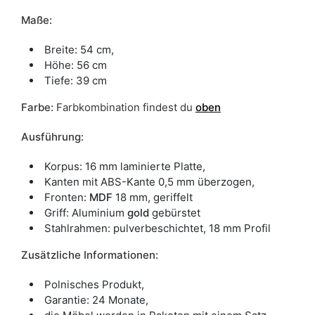
weiß
Maße:
Schubladen
ja
Breite: 54 cm,
Höhe: 56 cm
Breite
54
Tiefe: 39 cm
Schranktyp
Stehend
Farbe:
Farbkombination findest du
oben
ean13
5904870895023
Ausführung:
Liefertermin:
7 Werktage
Korpus: 16 mm laminierte Platte,
Aufgrund des Produktionsprozesses und der
Kanten mit ABS-Kante 0,5 mm überzogen,
Materialeigenschaften sind Maßabweichungen von +/- 2–3 cm
Fronten:
MDF
18 mm, geriffelt
möglich.
Griff: Aluminium
gold
gebürstet
Stahlrahmen: pulverbeschichtet, 18 mm Profil
Zusätzliche Informationen:
Polnisches Produkt,
Garantie: 24 Monate,