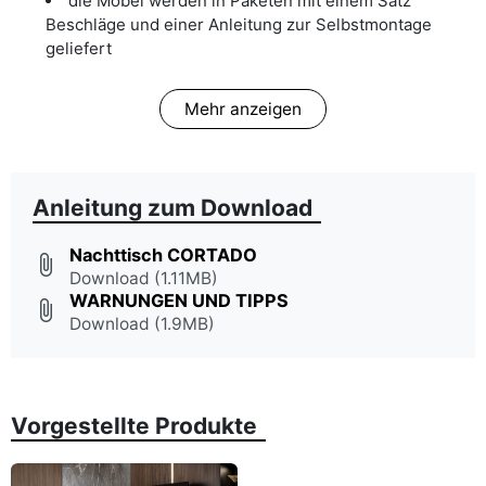
die Möbel werden in Paketen mit einem Satz
Beschläge und einer Anleitung zur Selbstmontage
geliefert
Mehr anzeigen
Anleitung zum Download
Nachttisch CORTADO
attach_file
Download (1.11MB)
WARNUNGEN UND TIPPS
attach_file
Download (1.9MB)
Vorgestellte Produkte