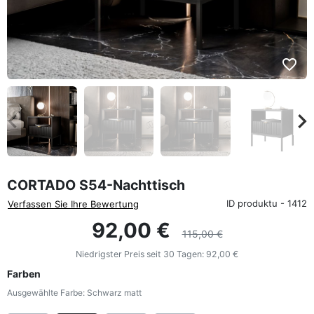
favorite_border
eyboard_arrow_left
keyboard_arrow_rig
Zurück
We
CORTADO S54-Nachttisch
ID produktu - 1412
Verfassen Sie Ihre Bewertung
92,00 €
115,00 €
Niedrigster Preis seit 30 Tagen:
92,00 €
Farben
Ausgewählte Farbe: Schwarz matt