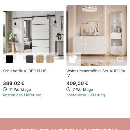
favorite_border
favorite_border
Schiebetür ALDER PLUS
Wohnzimmermöbel-Set AURORA
IV
388,02 €
409,00 €
11 Werktage
7 Werktage
Kostenlose Lieferung
Kostenlose Lieferung