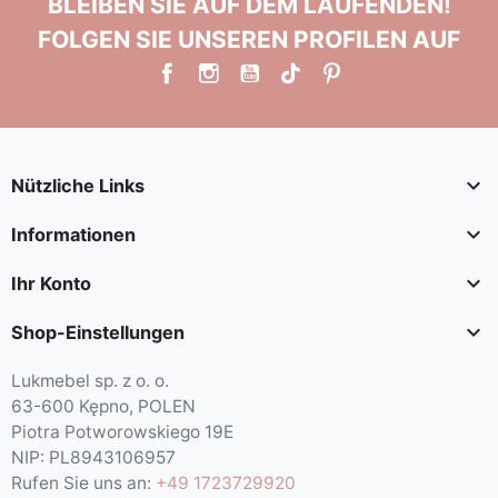
BLEIBEN SIE AUF DEM LAUFENDEN!
FOLGEN SIE UNSEREN PROFILEN AUF

Nützliche Links

Informationen

Ihr Konto

Shop-Einstellungen
Lukmebel sp. z o. o.
63-600 Kępno, POLEN
Piotra Potworowskiego 19E
NIP: PL8943106957
Rufen Sie uns an:
+49 1723729920