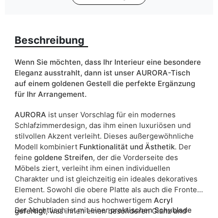
Farbe
weiß
Beschreibung
Schubladen
ja
Breite
48 cm
Wenn Sie möchten, dass Ihr Interieur eine besondere
Eleganz ausstrahlt, dann ist unser AURORA-Tisch
Schranktyp
Stehend
auf einem goldenen Gestell die perfekte Ergänzung
für Ihr Arrangement.
ean13
5905723951149
AURORA
ist unser Vorschlag für ein modernes
Liefertermin:
5 Werktage
Schlafzimmerdesign, das ihm einen luxuriösen und
stilvollen Akzent verleiht. Dieses außergewöhnliche
Aufgrund des Produktionsprozesses und der
Modell kombiniert
Funktionalität und Ästhetik
. Der
Materialeigenschaften sind Maßabweichungen von +/- 2–3 cm
möglich.
feine
goldene Streifen
, der die Vorderseite des
Möbels ziert, verleiht ihm einen individuellen
Charakter und ist gleichzeitig ein ideales dekoratives
Element. Sowohl die obere Platte als auch die Fronten
der Schubladen sind aus hochwertigem
Acryl
Der Nachttisch ist mit einer
praktischen Schublade
gefertigt
, was ihnen einen besonderen Glanz und