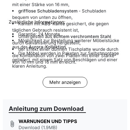
mit einer Stärke von 16 mm,
grifflose Schubladensystem
- Schubladen
bequem von unten zu öffnen,
Zusätzliche Informationen:
Kanten mit
ABS-Kante
gesichert, die gegen
täglichen Gebrauch resistent ist,
Garantie: 24 Monate,
Untergestell aus
echtem verchromtem Stahl
Möglichkeit zur Bestellung weiterer Möbelstücke
durch Galvanisierung hergestellt,
aus der
Aurora-Kollektion
,
der Effekt einer dünnen Tischplatte wurde durch
Die Möbel werden in Paketen zur Selbstmontage
die Kombination von zwei Platten mit einer Stärke
geliefert, mit einem Satz von Beschlägen und einer
von 10 mm und 16 mm erreicht.
klaren Anleitung.
Mehr anzeigen
Anleitung zum Download
WARNUNGEN UND TIPPS
attach_file
Download (1.9MB)