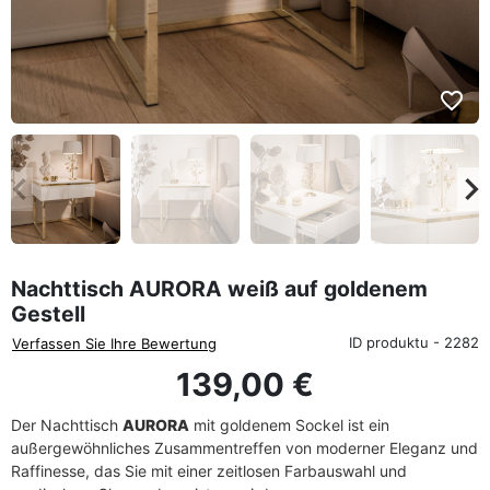
favorite_border
eyboard_arrow_left
keyboard_arrow_rig
Zurück
We
Nachttisch AURORA weiß auf goldenem
Gestell
ID produktu - 2282
Verfassen Sie Ihre Bewertung
139,00 €
Der Nachttisch
AURORA
mit goldenem Sockel ist ein
außergewöhnliches Zusammentreffen von moderner Eleganz und
Raffinesse, das Sie mit einer zeitlosen Farbauswahl und