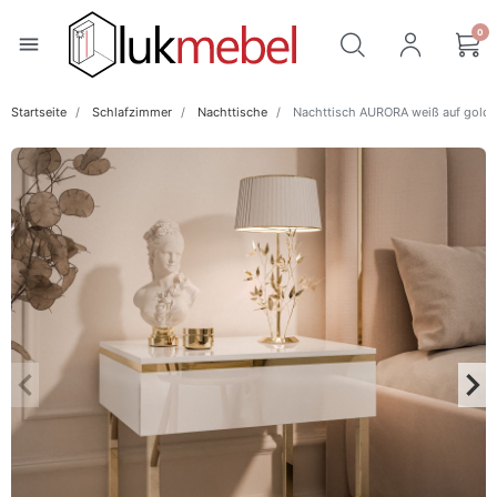
0
menu
Startseite
Schlafzimmer
Nachttische
Nachttisch AURORA weiß auf golde
keyboard_arrow_left
keyboard_arrow_right
Zurück
Wei