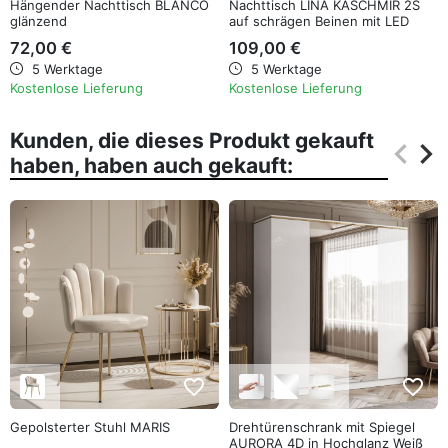
Hängender Nachttisch BLANCO
Nachttisch LINA KASCHMIR 2S
glänzend
auf schrägen Beinen mit LED
72,00 €
109,00 €
5 Werktage
5 Werktage
Kostenlose Lieferung
Kostenlose Lieferung
Kunden, die dieses Produkt gekauft
keyboard_arrow_left
keyboard_arrow_right
haben, haben auch gekauft:
Zurüc
Wei
favorite_border
favorite_border
Gepolsterter Stuhl MARIS
Drehtürenschrank mit Spiegel
AURORA 4D in Hochglanz Weiß