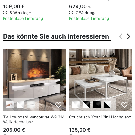
109,00 €
629,00 €
5 Werktage
7 Werktage
Kostenlose Lieferung
Kostenlose Lieferung
keyboard_arrow_left
keyboard_arrow_right
Das könnte Sie auch interessieren
Zurüc
Wei
favorite_border
favorite_border
TV-Lowboard Vancouver W9.314
Couchtisch Yoshi 2in1 Hochglanz
Weiß Hochglanz
205,00 €
135,00 €