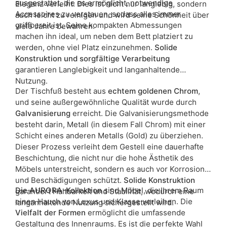
ausgestattet, die es ermöglicht, notwendige
Eleganz verleiht. Dies ist nicht nur langlebig, sondern
Accessoires zu verstauen, sodass alles immer
auch leicht zu reinigen und wird seine Schönheit über
griffbereit ist. Seine kompakten Abmessungen
viele Jahre bewahren.
machen ihn ideal, um neben dem Bett platziert zu
werden, ohne viel Platz einzunehmen.
Solide
Konstruktion und sorgfältige Verarbeitung
garantieren Langlebigkeit und langanhaltende
Nutzung.
Der Tischfuß besteht aus
echtem goldenen Chrom
,
und seine außergewöhnliche Qualität wurde durch
Galvanisierung
erreicht. Die Galvanisierungsmethode
besteht darin, Metall (in diesem Fall Chrom) mit einer
Schicht eines anderen Metalls (Gold) zu überziehen.
Dieser Prozess verleiht dem Gestell eine dauerhafte
Beschichtung, die nicht nur die hohe Ästhetik des
Möbels unterstreicht, sondern es auch vor Korrosion
und Beschädigungen schützt.
Solide Konstruktion
Die AURORA-Kollektion
sind Möbel, die Ihrem Raum
garantiert Haltbarkeit und Stabilität, wodurch eine
einen Hauch von Luxus und Klasse verleihen. Die
langanhaltende Nutzung sichergestellt wird.
Vielfalt der Formen
ermöglicht die umfassende
Gestaltung des Innenraums. Es ist die perfekte Wahl