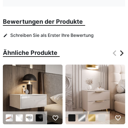
Bewertungen der Produkte
Schreiben Sie als Erster Ihre Bewertung
edit
keyboard_arrow_left
keyboard_arrow_right
Ähnliche Produkte
Zurüc
Wei
favorite_border
favorite_border