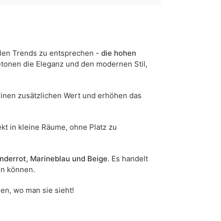
beige
104
5904870896785
len Trends zu entsprechen -
die hohen
etonen die Eleganz und den modernen Stil,
18 Werktage
n sind Maßabweichungen von +/- 2–3 cm möglich.
inen zusätzlichen Wert und erhöhen das
ekt in kleine Räume, ohne Platz zu
nderrot, Marineblau und Beige
. Es handelt
en können.
sen, wo man sie sieht!