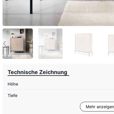
eyboard_arrow_left
Zurück
Technische Zeichnung
Höhe
Tiefe
Mehr anzeigen
Finish