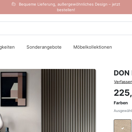
Bequeme Lieferung, außergewöhnliches Design – jetzt
bestellen!
gkeiten
Sonderangebote
Möbelkollektionen
DON 
Verfassen
225
Farben
Ausgewählt