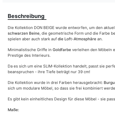
Farbe
Beschreibung
Breite
ean13
Die Kollektion DON BEIGE wurde entworfen, um den aktuel
schwarzen Beine
, die geometrische Form und die Farbe b
Liefertermin:
spielen aber auch stark auf
die Loft-Atmosphäre
an.
Aufgrund des Produktionsprozesses und der Materialeigenschafte
Minimalistische Griffe in
Goldfarbe
verleihen den Möbeln e
Prestige des Interieurs.
Da es sich um eine SLIM-Kollektion handelt, passt sie perf
beanspruchen - ihre Tiefe beträgt nur 39 cm!
Die Kollektion wurde in drei Farben herausgebracht:
Burgu
sich um modulare Möbel, so dass sie frei kombiniert werd
Es gibt kein einheitliches Design für diese Möbel - sie pas
Maße: