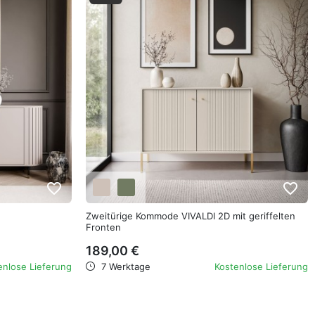
favorite_border
favorite_border
Zweitürige Kommode VIVALDI 2D mit geriffelten
Fronten
189,00 €
enlose Lieferung
7 Werktage
Kostenlose Lieferung