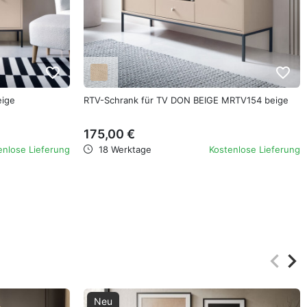
favorite_border
favorite_border
ige
RTV-Schrank für TV DON BEIGE MRTV154 beige
175,00 €
enlose Lieferung
18 Werktage
Kostenlose Lieferung
keyboard_arrow_left
keyboard_arrow_right
Zurüc
Wei
Neu