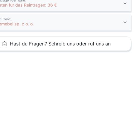
ntragen der Ware:
sten für das Reintragen: 36 €
duzent:
kmebel sp. z o. o.
Hast du Fragen? Schreib uns oder ruf uns an