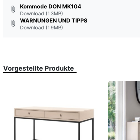
Kommode DON MK104
attach_file
Download (1.3MB)
WARNUNGEN UND TIPPS
attach_file
Download (1.9MB)
Vorgestellte Produkte