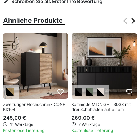
Schreiben Sie als Erster Ihre Bewertung
edit
keyboard_arrow_left
keyboard_arrow_right
Ähnliche Produkte
Zurüc
Wei
favorite_border
favorite_border
Zweitüriger Hochschrank CONE
Kommode MIDNIGHT 3D3S mit
KD104
drei Schubladen auf einem
Gestell
245,00 €
269,00 €
11 Werktage
7 Werktage
Kostenlose Lieferung
Kostenlose Lieferung