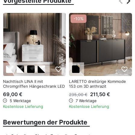
keyboard_arrow_left
keyboard_arrow_right
Vorgestellte Produkte
Zurüc
Wei
-10%
favorite_border
favorite_border
Nachttisch LINA II mit
LARETTO dreitürige Kommode
Chromgriffen Hängeschrank LED
153 cm 3D anthrazit
Hochglanz
69,00 €
211,50 €
235,00 €
5 Werktage
7 Werktage
Kostenlose Lieferung
Kostenlose Lieferung
Bewertungen der Produkte