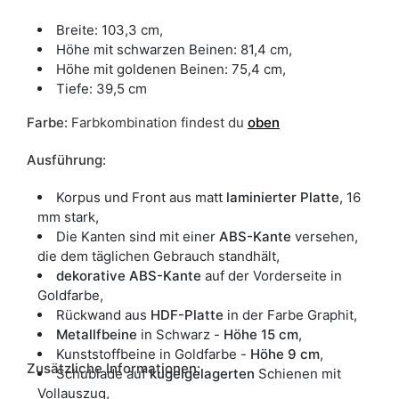
Breite: 103,3 cm,
Höhe mit schwarzen Beinen: 81,4 cm,
Höhe mit goldenen Beinen: 75,4 cm,
Tiefe: 39,5 cm
Farbe
:
Farbkombination findest du
oben
Ausführung:
Korpus und Front aus matt
laminierter Platte
, 16
mm stark,
Die Kanten sind mit einer
ABS-Kante
versehen,
die dem täglichen Gebrauch standhält,
dekorative ABS-Kante
auf der Vorderseite in
Goldfarbe,
Rückwand aus
HDF-Platte
in der Farbe Graphit,
Metallfbeine
in Schwarz -
Höhe 15 cm
,
Kunststoffbeine in Goldfarbe -
Höhe 9 cm
,
Zusätzliche Informationen:
Schublade auf
kugelgelagerten
Schienen mit
Vollauszug,