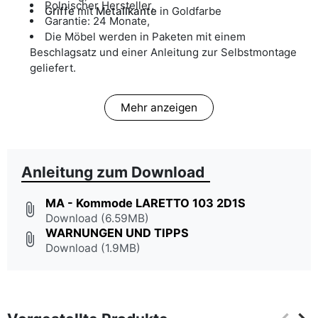
Polnischer Hersteller,
Griffe
mit
Metallkante
in Goldfarbe
Garantie: 24 Monate,
Die Möbel werden in Paketen mit einem
Beschlagsatz und einer Anleitung zur Selbstmontage
geliefert.
Mehr anzeigen
Anleitung zum Download
MA - Kommode LARETTO 103 2D1S
attach_file
Download (6.59MB)
WARNUNGEN UND TIPPS
attach_file
Download (1.9MB)