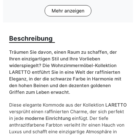
Mehr anzeigen
Schubladen
ja
Breite
103
Beschreibung
ean13
5905723901014
Liefertermin:
11 Werktage
Träumen Sie davon, einen Raum zu schaffen, der
Ihren einzigartigen Stil und Ihre Vorlieben
Aufgrund des Produktionsprozesses und der
widerspiegelt? Die Wohnzimmermöbel-Kollektion
Materialeigenschaften sind Maßabweichungen von +/- 2–3 cm
möglich.
LARETTO entführt Sie in eine Welt der raffinierten
Eleganz, in der die schwarze Farbe in Harmonie mit
den hohen Beinen und den dezenten goldenen
Griffen zum Leben erwacht.
Diese elegante Kommode aus der Kollektion
LARETTO
versprüht einen raffinierten Charme, der sich perfekt
in jede
moderne Einrichtung
einfügt. Der tiefe
anthrazitfarbene Farbton verleiht ihr einen Hauch von
Luxus und schafft eine einzigartige Atmosphäre in