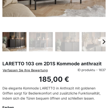
favorite_border
eyboard_arrow_left
keyboard_arrow_rig
Zurück
We
LARETTO 103 cm 2D1S Kommode anthrazit
ID produktu - 1637
Verfassen Sie Ihre Bewertung
185,00 €
Die elegante Kommode LARETTO in Anthrazit mit goldenen
Griffen sorgt für Bedienkomfort und zusätzliche Funktionalität,
indem sich die Türen bequem öffnen und schließen lassen.
Farben