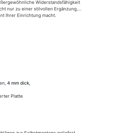
außergewöhnliche Widerstandsfähigkeit
t nur zu einer stilvollen Ergänzung,
t Ihrer Einrichtung macht.
ben,
4 mm dick,
rter Platte
hlägen zur Selbstmontage geliefert.