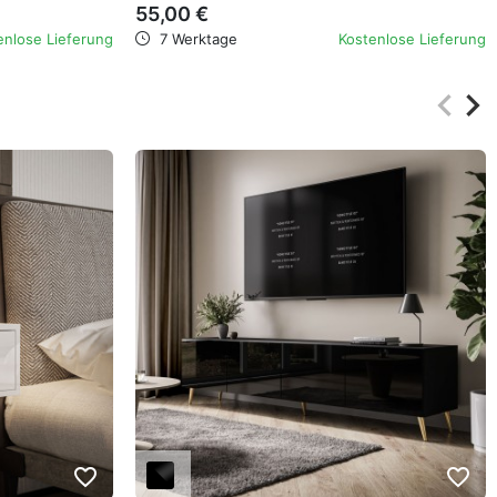
55,00 €
enlose Lieferung
7 Werktage
Kostenlose Lieferung
keyboard_arrow_left
keyboard_arrow_right
Zurüc
Wei
favorite_border
favorite_border