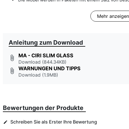
Mehr anzeigen
Anleitung zum Download
MA - CIRI SLIM GLASS
attach_file
Download (844.34KB)
WARNUNGEN UND TIPPS
attach_file
Download (1.9MB)
Bewertungen der Produkte
Schreiben Sie als Erster Ihre Bewertung
edit