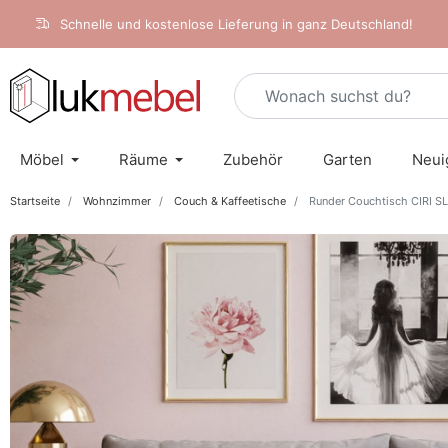
Schnelle und kostenlose Lieferung in ganz Deutschland!
Möbel
Räume
Zubehör
Garten
Neui
Startseite
Wohnzimmer
Couch & Kaffeetische
Runder Couchtisch CIRI S