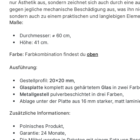
nur Ästhetik aus, sondern zeichnet sich auch durch eine 
gegen jegliche mechanische Beschädigung aus, was ihn nich
sondern auch zu einem praktischen und langlebigen Elemen
Maße:
Durchmesser: ⌀ 60 cm,
Höhe: 41 cm.
Farbe
:
Farbkombination findest du
oben
Ausführung:
Gestellprofil:
20x20 mm,
Glasplatte
komplett aus gehärtetem
Glas
in zwei Far
Metallgestell
pulverbeschichtet in drei Farben,
Ablage unter der Platte aus 16 mm starker, matt laminie
Zusätzliche Informationen:
Polnisches Produkt,
Garantie: 24 Monate,
Die Möbel werden in Paketen mit einem Satz von Besc