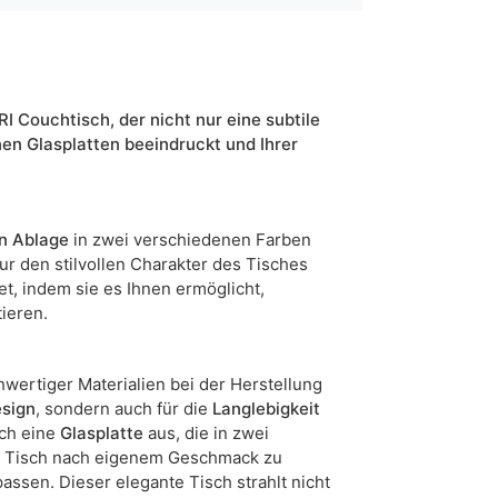
gold
schwarz
weiß
 Couchtisch, der nicht nur eine subtile
60
en Glasplatten beeindruckt und Ihrer
5905723922200
5 Werktage
n
Ablage
in zwei verschiedenen Farben
n sind Maßabweichungen von +/- 2–3 cm möglich.
nur den stilvollen Charakter des Tisches
et, indem sie es Ihnen ermöglicht,
ieren.
wertiger Materialien bei der Herstellung
sign
, sondern auch für die
Langlebigkeit
rch eine
Glasplatte
aus, die in zwei
den Tisch nach eigenem Geschmack zu
assen. Dieser elegante Tisch strahlt nicht