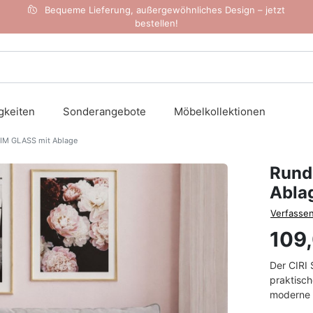
Bequeme Lieferung, außergewöhnliches Design – jetzt
bestellen!
gkeiten
Sonderangebote
Möbelkollektionen
LIM GLASS mit Ablage
Rund
Abla
Verfassen
109
Der CIRI 
praktisch
moderne R