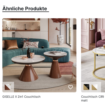
Ähnliche Produkte
favorite_border
GISELLE II 2in1 Couchtisch
Couchtisch CIRI 
matt