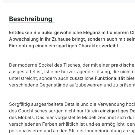
Farbe
Beschreibung
Entdecken Sie außergewöhnliche Eleganz mit unserem CIRI
Breite
Abwechslung in Ihr Zuhause bringt, sondern auch mit sein
Einrichtung einen einzigartigen Charakter verleiht.
ean13
Liefertermin:
Der moderne Sockel des Tisches, der mit einer
praktische
Aufgrund des Produktionsprozesses und der Materialeigenschafte
ausgestattet ist, ist eine hervorragende Lösung, die nicht 
unterstreicht, sondern auch zusätzliche
Funktionalität
biet
verschiedene Gegenstände aufzubewahren und zu präsent
Sorgfältig ausgearbeitete Details und die Verwendung hoch
des Couchtisches sorgen nicht nur für ein
einzigartiges
De
des Möbels. Das hier vorgestellte Modell zeichnet sich du
verschiedenen Farben erhältlich ist und es ermöglicht, 
personalisieren und an den Stil der Inneneinrichtung anzup