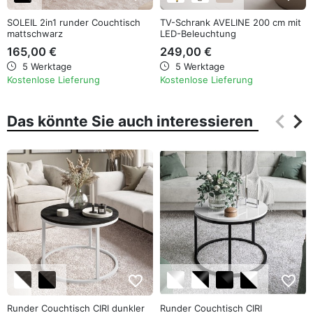
SOLEIL 2in1 runder Couchtisch
TV-Schrank AVELINE 200 cm mit
mattschwarz
LED-Beleuchtung
165,00 €
249,00 €
5 Werktage
5 Werktage
Kostenlose Lieferung
Kostenlose Lieferung
keyboard_arrow_left
keyboard_arrow_right
Das könnte Sie auch interessieren
Zurüc
Wei
favorite_border
favorite_border
Runder Couchtisch CIRI dunkler
Runder Couchtisch CIRI