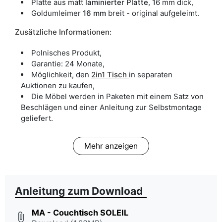
Platte aus matt
laminierter Platte
, 16 mm dick,
Goldumleimer
16 mm
breit - original aufgeleimt.
Zusätzliche Informationen:
Polnisches Produkt,
Garantie: 24 Monate,
Möglichkeit, den
2in1 Tisch
in separaten
Auktionen zu kaufen,
Die Möbel werden in Paketen mit einem Satz von
Beschlägen und einer Anleitung zur Selbstmontage
geliefert.
Mehr anzeigen
Anleitung zum Download
MA - Couchtisch SOLEIL
attach_file