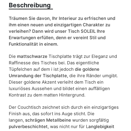
Beschreibung
Breite
70
ean13
5905723914403
Träumen Sie davon, Ihr Interieur zu erfrischen und
ihm einen neuen und einzigartigen Charakter zu
Liefertermin:
5 Werktage
verleihen? Dann wird unser Tisch SOLEIL Ihre
Erwartungen erfüllen, denn er vereint Stil und
Aufgrund des Produktionsprozesses und der
Funktionalität in einem.
Materialeigenschaften sind Maßabweichungen von +/- 2–3 cm
möglich.
Die
mattschwarze
Tischplatte trägt zur Eleganz und
Raffinesse des Tisches bei. Das eigentliche
Tüpfelchen auf dem i ist jedoch
die goldene
Umrandung der Tischplatte,
die ihre Ränder umgibt.
Dieser goldene Akzent verleiht dem Tisch ein
luxuriöses Aussehen und bildet einen auffälligen
Kontrast zu dem matten Hintergrund.
Der Couchtisch zeichnet sich durch ein einzigartiges
Finish aus, das sofort ins Auge sticht. Die
langen,
schrägen Metallbeine
wurden sorgfältig
pulverbeschichtet
, was nicht nur für L
anglebigkeit