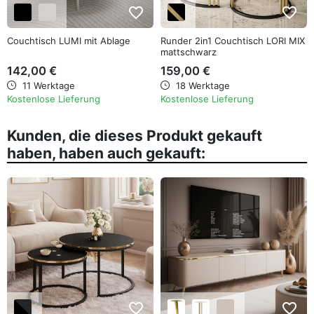
favorite_border
favorite_border
Couchtisch LUMI mit Ablage
Runder 2in1 Couchtisch LORI MIX
mattschwarz
142,00 €
159,00 €
11 Werktage
18 Werktage
Kostenlose Lieferung
Kostenlose Lieferung
Kunden, die dieses Produkt gekauft
haben, haben auch gekauft:
favorite_border
favorite_border