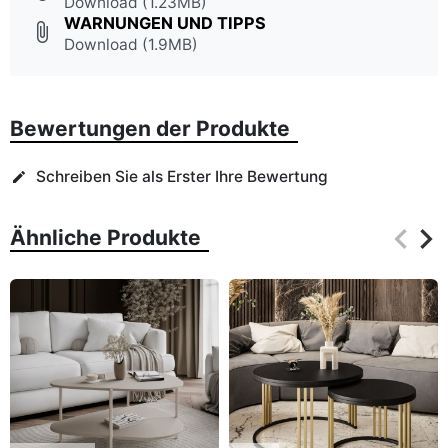
Download (1.23MB)
WARNUNGEN UND TIPPS
attach_file
Download (1.9MB)
Bewertungen der Produkte
Schreiben Sie als Erster Ihre Bewertung
edit
keyboard_arrow_left
keyboard_arrow_right
Ähnliche Produkte
Zurüc
Wei