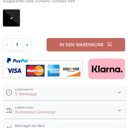
Ausgewählte Farbe: Schwarz / Schwarz matt
Schwarz / Schwarz matt
-
+
IN DEN WARENKORB
Liefertermin:
5 Werktage
Lieferkosten:
Kostenlose Lieferung!
Reintragen der Ware: