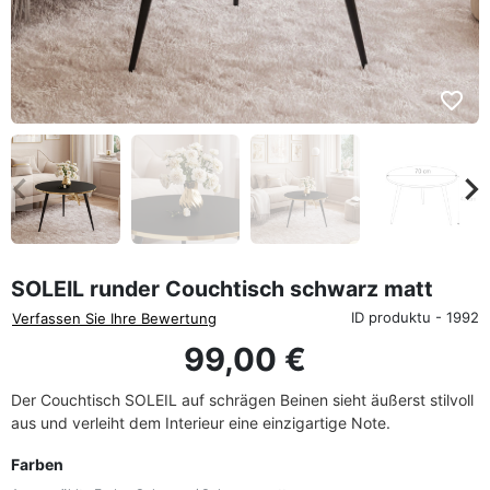
favorite_border
eyboard_arrow_left
keyboard_arrow_rig
Zurück
We
SOLEIL runder Couchtisch schwarz matt
ID produktu - 1992
Verfassen Sie Ihre Bewertung
99,00 €
Der Couchtisch SOLEIL auf schrägen Beinen sieht äußerst stilvoll
aus und verleiht dem Interieur eine einzigartige Note.
Farben