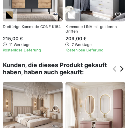
favorite_border
favorite_border
Dreitürige Kommode CONE K154
Kommode LINA mit goldenen
Griffen
215,00 €
209,00 €
11 Werktage
7 Werktage
Kostenlose Lieferung
Kostenlose Lieferung
Kunden, die dieses Produkt gekauft
keyboard_arrow_left
keyboard_arrow_right
haben, haben auch gekauft:
Zurüc
Wei