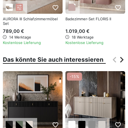
favorite_border
favorite_border
AURORA III Schlafzimmermöbel
Badezimmer-Set FLORIS II
Set
789,00 €
1.019,00 €
14 Werktage
18 Werktage
Kostenlose Lieferung
Kostenlose Lieferung
keyboard_arrow_left
keyboard_arrow_right
Das könnte Sie auch interessieren
Zurüc
Wei
-15%
favorite_border
favorite_border