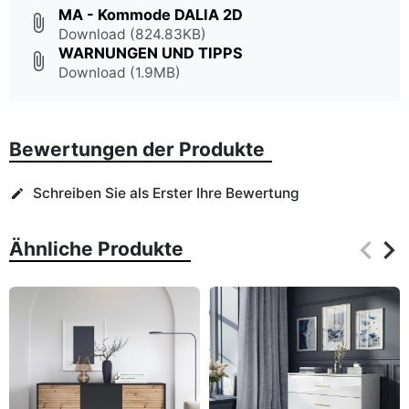
MA - Kommode DALIA 2D
attach_file
Download (824.83KB)
WARNUNGEN UND TIPPS
attach_file
Download (1.9MB)
Bewertungen der Produkte
Schreiben Sie als Erster Ihre Bewertung
edit
keyboard_arrow_left
keyboard_arrow_right
Ähnliche Produkte
Zurüc
Wei