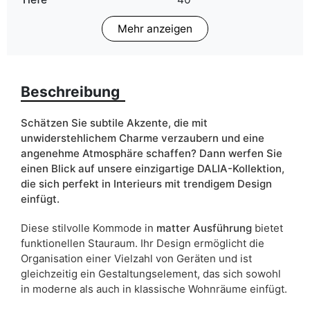
Mehr anzeigen
Finish
Matt
Farbe
schwarz
Beschreibung
Breite
104
ean13
5905723940853
Schätzen Sie subtile Akzente, die mit
unwiderstehlichem Charme verzaubern und eine
Liefertermin:
7 Werktage
angenehme Atmosphäre schaffen? Dann werfen Sie
einen Blick auf unsere einzigartige DALIA-Kollektion,
Aufgrund des Produktionsprozesses und der
die sich perfekt in Interieurs mit trendigem Design
Materialeigenschaften sind Maßabweichungen von +/- 2–3 cm
möglich.
einfügt.
Diese stilvolle Kommode in
matter Ausführung
bietet
funktionellen Stauraum. Ihr Design ermöglicht die
Organisation einer Vielzahl von Geräten und ist
gleichzeitig ein Gestaltungselement, das sich sowohl
in moderne als auch in klassische Wohnräume einfügt.