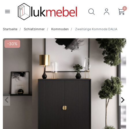
0
menu
Startseite
Schlafzimmer
Kommoden
Zweitürige Kommode DALIA
-30%
keyboard_arrow_left
keyboard_arrow_right
Zurück
Wei