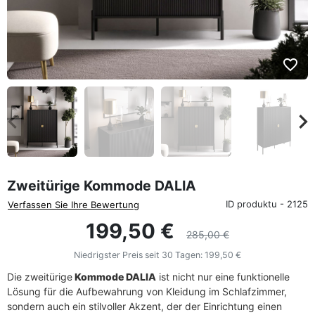
favorite_border
eyboard_arrow_left
keyboard_arrow_rig
Zurück
We
Zweitürige Kommode DALIA
ID produktu - 2125
Verfassen Sie Ihre Bewertung
199,50 €
285,00 €
Niedrigster Preis seit 30 Tagen:
199,50 €
Die zweitürige
Kommode DALIA
ist nicht nur eine funktionelle
Lösung für die Aufbewahrung von Kleidung im Schlafzimmer,
sondern auch ein stilvoller Akzent, der der Einrichtung einen