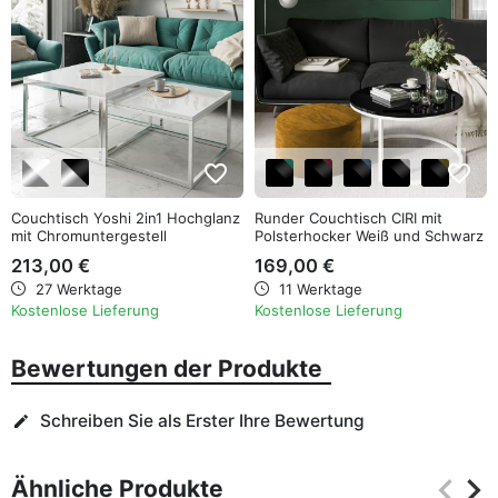
favorite_border
favorite_border
Couchtisch Yoshi 2in1 Hochglanz
Runder Couchtisch CIRI mit
mit Chromuntergestell
Polsterhocker Weiß und Schwarz
Hochglanz
213,00 €
169,00 €
27 Werktage
11 Werktage
Kostenlose Lieferung
Kostenlose Lieferung
Bewertungen der Produkte
Schreiben Sie als Erster Ihre Bewertung
edit
keyboard_arrow_left
keyboard_arrow_right
Ähnliche Produkte