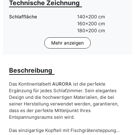
Technische Zeichnung
Schlaffläche
140x200 cm
160x200 cm
180x200 cm
Mehr anzeigen
Bettwäsche behälter
ja
Härte der Matratze
H3
Beschreibung
ean13
5905723938508
Liefertermin:
14 Werktage
Das Kontinentalbett
AURORA
ist die perfekte
Ergänzung für jedes Schlafzimmer. Sein elegantes
Aufgrund des Produktionsprozesses und der
Design und die hochwertigen Materialien, die bei
Materialeigenschaften sind Maßabweichungen von +/- 2–3 cm
möglich.
seiner Herstellung verwendet werden, garantieren,
dass es der perfekte Mittelpunkt Ihres
Entspannungsraums sein wird.
Das einzigartige Kopfteil mit Fischgrätensteppung