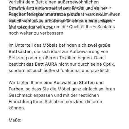
verleiht dem Bett einen
außergewöhnlichen
Das Bett besteht zunächst aus
Platte
, auf der eine
Charme
und unterstreicht seinen Stil und seine
Taschenfederkernmatratze
platziert wurde. Um Ihren
Eleganz. Der goldene Rahmen verleiht dem Bett einen
Schlafkomfort zu erhöhen, können Sie eine
Topper-
Hauch von Luxus und sorgt für einen einzigartigen
Matratze
hinzufügen, um die Qualität Ihres Schlafes
und besonderen Look.
noch weiter zu verbessern.
Im Unterteil des Möbels befinden sich
zwei große
Bettkästen
, die sich ideal zur Aufbewahrung von
Bettzeug oder größeren Textilien eignen. Damit
besticht
das Bett AURA
nicht nur durch seine Optik,
sondern ist auch äußerst funktional und praktisch.
Wir bieten Ihnen
eine Auswahl an Stoffen und
Farben
, so dass Sie die Möbel ganz einfach an Ihren
Geschmack anpassen und mit der restlichen
Einrichtung Ihres Schlafzimmers koordinieren
können.
Maße: