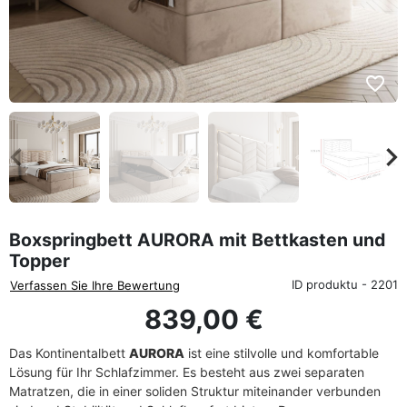
favorite_border
eyboard_arrow_left
keyboard_arrow_rig
Zurück
We
Boxspringbett AURORA mit Bettkasten und
Topper
ID produktu - 2201
Verfassen Sie Ihre Bewertung
839,00 €
Das Kontinentalbett
AURORA
ist eine stilvolle und komfortable
Lösung für Ihr Schlafzimmer. Es besteht aus zwei separaten
Matratzen, die in einer soliden Struktur miteinander verbunden