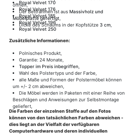
Royal Velvet 170
öffnen,
Royal Velvet 176
Der Bettrahmen ist aus
Massivholz und
Royal Velvet 185
Möbelplatte gefertigt,
Royal Velvet 196
Dicke des Schaums in der Kopfstütze
3 cm
,
Royal Velvet 250
Zusätzliche Informationen:
Polnisches Produkt,
Garantie: 24 Monate,
Topper im Preis inbegriffen,
Wahl des Polstertyps und der Farbe,
alle Maße und Formen der Polstermöbel können
um +/- 2 cm abweichen,
Die Möbel werden in Paketen mit einer Reihe von
Beschlägen und Anweisungen zur Selbstmontage
geliefert,
Die Farben der einzelnen Stoffe auf den Fotos
können von den tatsächlichen Farben abweichen -
dies liegt an der Vielfalt der verfügbaren
Computerhardware und deren individuellen