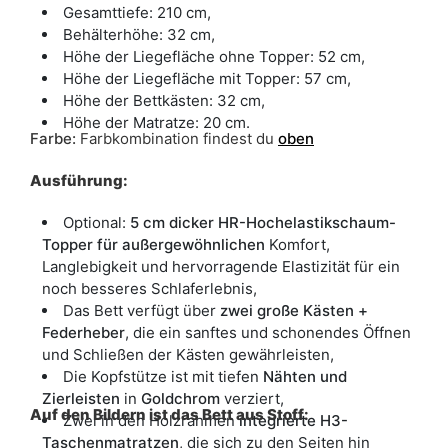
Gesamttiefe: 210 cm,
Behälterhöhe: 32 cm,
Höhe der Liegefläche ohne Topper: 52 cm,
Höhe der Liegefläche mit Topper: 57 cm,
Höhe der Bettkästen: 32 cm,
Höhe der Matratze: 20 cm.
Farbe
:
Farbkombination findest du
oben
Ausführung:
Optional:
5 cm dicker HR-Hochelastikschaum-
Topper für außergewöhnlichen
Komfort,
Langlebigkeit und hervorragende Elastizität für ein
noch besseres Schlaferlebnis,
Das Bett verfügt über
zwei große Kästen +
Federheber
, die ein sanftes und schonendes Öffnen
und Schließen der Kästen gewährleisten,
Die Kopfstütze ist mit tiefen
Nähten und
Zierleisten
in
Goldchrom
verziert,
Auf den Bildern ist das Bett aus Stoff:
Zwei in den Holzrahmen
integrierte H3-
Taschenmatratzen
, die sich zu den Seiten hin