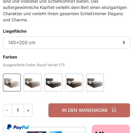
sind und Stabilität und Schlafkomfort bieten. Das
außergewöhnliche Kopfteil verleiht dem Bett einen einzigartigen
Charakter und verleiht Ihrem gesamten Schlafzimmer Eleganz
und Charme.
Liegefläche
Farben
Ausgewählte Farbe: Royal Velvet 170
Royal Velvet 170
Royal Velvet 176
Royal Velvet 185
Royal Velvet 196
Royal Velvet
-
+
IN DEN WARENKORB