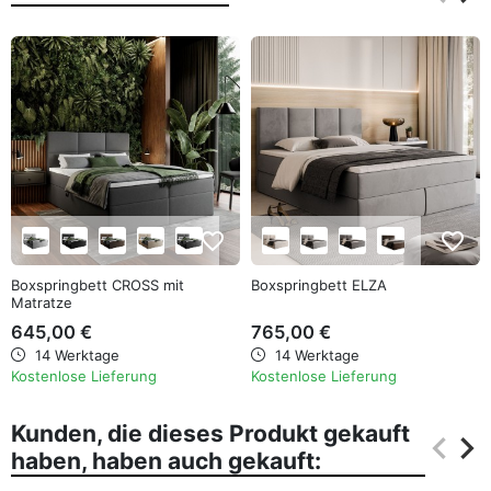
Zurüc
Wei
favorite_border
favorite_border
Boxspringbett CROSS mit
Boxspringbett ELZA
Matratze
645,00 €
765,00 €
14 Werktage
14 Werktage
Kostenlose Lieferung
Kostenlose Lieferung
Kunden, die dieses Produkt gekauft
keyboard_arrow_left
keyboard_arrow_right
haben, haben auch gekauft:
Zurüc
Wei