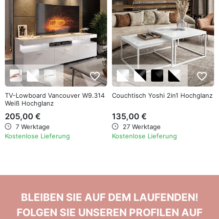
favorite_border
favorite_border
TV-Lowboard Vancouver W9.314
Couchtisch Yoshi 2in1 Hochglanz
Weiß Hochglanz
205,00 €
135,00 €
7 Werktage
27 Werktage
Kostenlose Lieferung
Kostenlose Lieferung
BLEIBEN SIE AUF DEM LAUFENDEN!
FOLGEN SIE UNSEREN PROFILEN AUF