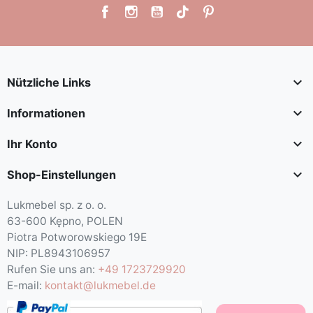

Nützliche Links

Informationen

Ihr Konto

Shop-Einstellungen
Lukmebel sp. z o. o.
63-600 Kępno, POLEN
Piotra Potworowskiego 19E
NIP: PL8943106957
Rufen Sie uns an:
+49 1723729920
E-mail:
kontakt@lukmebel.de