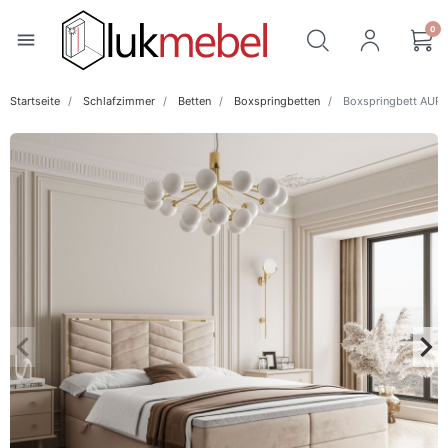
0
menu
Startseite
Schlafzimmer
Betten
Boxspringbetten
Boxspringbett AURO
keyboard_arrow_left
keyboard_arrow_right
Zurück
Wei