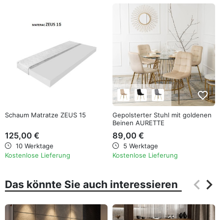
favorite_border
favorite_border
Schaum Matratze ZEUS 15
Gepolsterter Stuhl mit goldenen
Beinen AURETTE
125,00 €
89,00 €
10 Werktage
5 Werktage
Kostenlose Lieferung
Kostenlose Lieferung
keyboard_arrow_left
keyboard_arrow_right
Das könnte Sie auch interessieren
Zurüc
Wei