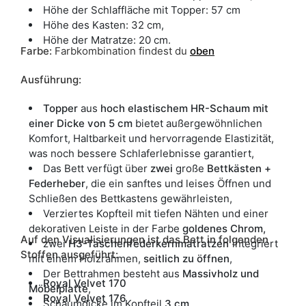
Höhe der Schlaffläche mit Topper: 57 cm
Höhe des Kasten: 32 cm,
Höhe der Matratze: 20 cm.
Farbe:
Farbkombination findest du
oben
Ausführung:
Topper
aus
hoch elastischem HR-Schaum
mit
einer Dicke von 5 cm
bietet außergewöhnlichen
Komfort, Haltbarkeit und hervorragende Elastizität,
was noch bessere Schlaferlebnisse garantiert,
Das Bett verfügt über
zwei
große
Bettkästen +
Federheber
, die ein sanftes und leises Öffnen und
Schließen des Bettkastens gewährleisten,
Verziertes Kopfteil mit tiefen Nähten und einer
dekorativen Leiste in der Farbe
goldenes Chrom,
Auf den Visualisierungen ist das Bett in folgenden
zwei
H3-Taschenfederkernmatratzen
integriert
Stoffen ausgeführt:
mit einem Holzrahmen,
seitlich zu öffnen
,
Der Bettrahmen besteht aus
Massivholz und
Royal Velvet 170
Möbelplatte
,
Royal Velvet 176
Schaumdicke im Kopfteil
3 cm
,