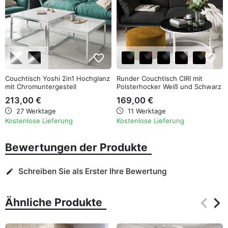
favorite_border
favorite_border
Couchtisch Yoshi 2in1 Hochglanz
Runder Couchtisch CIRI mit
mit Chromuntergestell
Polsterhocker Weiß und Schwarz
Hochglanz
213,00 €
169,00 €
27 Werktage
11 Werktage
Kostenlose Lieferung
Kostenlose Lieferung
Bewertungen der Produkte
Schreiben Sie als Erster Ihre Bewertung
edit
keyboard_arrow_left
keyboard_arrow_right
Ähnliche Produkte
Zurüc
Wei