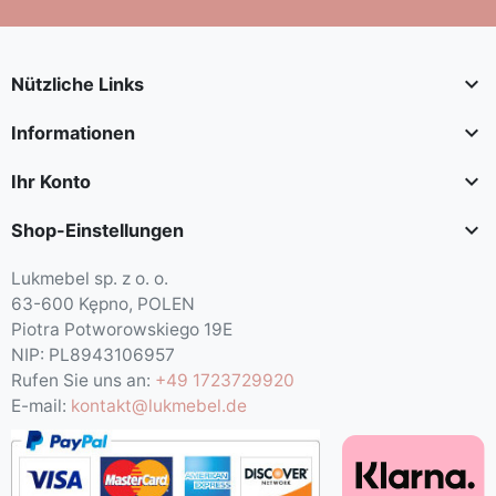

Nützliche Links

Informationen

Ihr Konto

Shop-Einstellungen
Lukmebel sp. z o. o.
63-600 Kępno, POLEN
Piotra Potworowskiego 19E
NIP: PL8943106957
Rufen Sie uns an:
+49 1723729920
E-mail:
kontakt@lukmebel.de