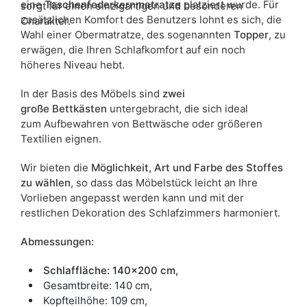
eine
Taschenfederkernmatratze
platziert wurde. Für
sorgt für einen einzigartigen und besonderen
zusätzlichen Komfort des Benutzers lohnt es sich, die
Charakter.
Wahl einer Obermatratze, des sogenannten
Topper
, zu
erwägen, die Ihren Schlafkomfort auf ein noch
höheres Niveau hebt.
In der Basis des Möbels sind
zwei
große
Bettkästen
untergebracht, die sich ideal
zum Aufbewahren von Bettwäsche oder größeren
Textilien eignen.
Wir bieten die
Möglichkeit, Art und Farbe des Stoffes
zu wählen
, so dass das Möbelstück leicht an Ihre
Vorlieben angepasst werden kann und mit der
restlichen Dekoration des Schlafzimmers harmoniert.
Abmessungen:
Schlaffläche: 140x200 cm,
Gesamtbreite: 140 cm,
Kopfteilhöhe: 109 cm,