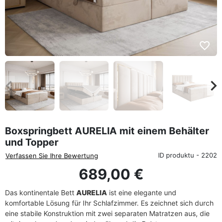
favorite_border
eyboard_arrow_left
keyboard_arrow_rig
Zurück
We
Boxspringbett AURELIA mit einem Behälter
und Topper
ID produktu - 2202
Verfassen Sie Ihre Bewertung
689,00 €
Das kontinentale Bett
AURELIA
ist eine elegante und
komfortable Lösung für Ihr Schlafzimmer. Es zeichnet sich durch
eine stabile Konstruktion mit zwei separaten Matratzen aus, die