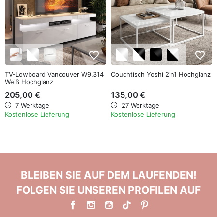
favorite_border
favorite_border
TV-Lowboard Vancouver W9.314
Couchtisch Yoshi 2in1 Hochglanz
Weiß Hochglanz
205,00 €
135,00 €
7 Werktage
27 Werktage
Kostenlose Lieferung
Kostenlose Lieferung
BLEIBEN SIE AUF DEM LAUFENDEN!
FOLGEN SIE UNSEREN PROFILEN AUF