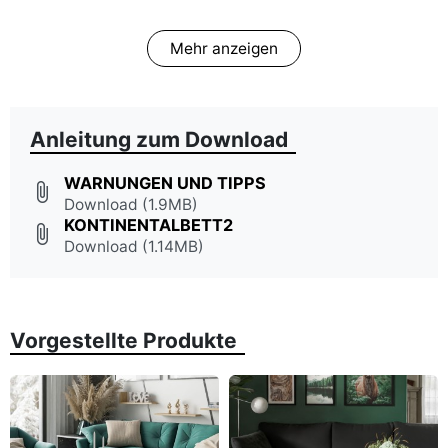
Mehr anzeigen
Anleitung zum Download
WARNUNGEN UND TIPPS
attach_file
Download (1.9MB)
KONTINENTALBETT2
attach_file
Download (1.14MB)
Vorgestellte Produkte