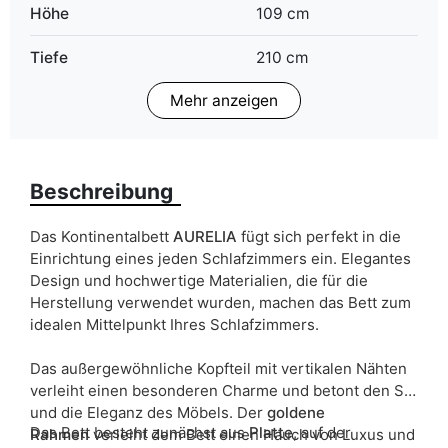
Höhe
109 cm
Tiefe
210 cm
Mehr anzeigen
Schlaffläche
140x200 cm
160x200 cm
180x200 cm
Beschreibung
Breite
140/160/180 cm
Bettwäsche behälter
zwei behälter
Das Kontinentalbett
AURELIA
fügt sich perfekt in die
Einrichtung eines jeden Schlafzimmers ein. Elegantes
Härte der Matratze
H3
Design und hochwertige Materialien, die für die
Herstellung verwendet wurden, machen das Bett zum
ean13
5905723938652
idealen Mittelpunkt Ihres Schlafzimmers.
Liefertermin:
11 Werktage
Das außergewöhnliche Kopfteil mit vertikalen Nähten
verleiht einen besonderen Charme und betont den Stil
Aufgrund des Produktionsprozesses und der
und die Eleganz des Möbels. Der
goldene
Materialeigenschaften sind Maßabweichungen von +/- 2–3 cm
Das Bett besteht zunächst aus
Platte
, auf der
möglich.
Rahmen
verleiht dem Bett einen Hauch von Luxus und