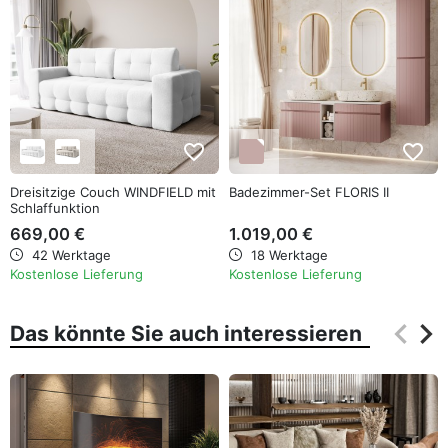
favorite_border
favorite_border
Dreisitzige Couch WINDFIELD mit
Badezimmer-Set FLORIS II
Schlaffunktion
669,00 €
1.019,00 €
42 Werktage
18 Werktage
Kostenlose Lieferung
Kostenlose Lieferung
keyboard_arrow_left
keyboard_arrow_right
Das könnte Sie auch interessieren
Zurüc
Wei