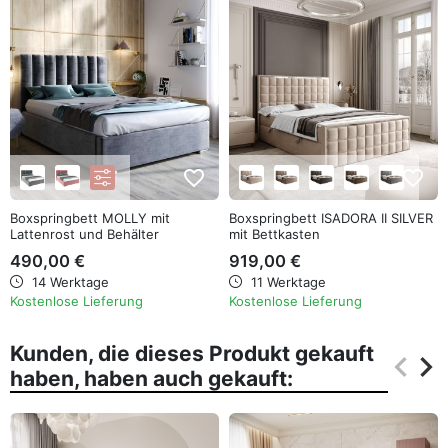
favorite_border
favorite_border
Boxspringbett MOLLY mit
Boxspringbett ISADORA II SILVER
Lattenrost und Behälter
mit Bettkasten
490,00 €
919,00 €
14 Werktage
11 Werktage
Kostenlose Lieferung
Kostenlose Lieferung
Kunden, die dieses Produkt gekauft
keyboard_arrow_left
keyboard_arrow_right
haben, haben auch gekauft:
Zurüc
Wei