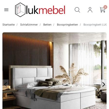
0
menu
Startseite
Schlafzimmer
Betten
Boxspringbetten
Boxspringbett LUCY
keyboard_arrow_left
keyboard_arrow_right
Zurück
Wei