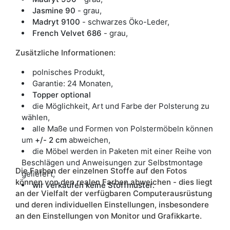
Jasmine 90
- grau,
Madryt
9100
- schwarzes Öko-Leder,
French Velvet 686
- grau,
Zusätzliche
Informationen
:
polnisches Produkt,
Garantie: 24 Monaten,
Topper optional
die Möglichkeit, Art und Farbe der Polsterung zu
wählen,
alle Maße und Formen von Polstermöbeln können
um
+/- 2 cm
abweichen,
die Möbel werden in Paketen mit einer Reihe von
Beschlägen und Anweisungen zur Selbstmontage
Die Farben der einzelnen Stoffe auf den Fotos
geliefert,
können von den realen Farben abweichen - dies liegt
wir verkaufen keine Stoffmuster.
an der Vielfalt der verfügbaren Computerausrüstung
und deren individuellen Einstellungen, insbesondere
an den Einstellungen von Monitor und Grafikkarte.