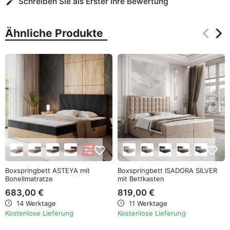
Schreiben Sie als Erster Ihre Bewertung
edit
keyboard_arrow_left
keyboard_arrow_right
Ähnliche Produkte
Zurüc
Wei
favorite_border
favorite_border
Boxspringbett ASTEYA mit
Boxspringbett ISADORA SILVER
Bonellmatratze
mit Bettkasten
683,00 €
819,00 €
14 Werktage
11 Werktage
Kostenlose Lieferung
Kostenlose Lieferung