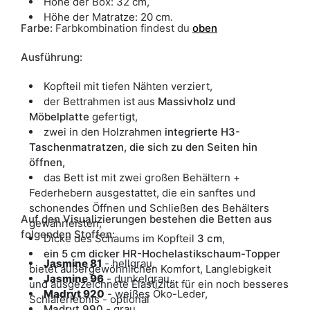
Höhe der Box: 32 cm,
Höhe der Matratze: 20 cm.
Farbe
:
Farbkombination findest du
oben
Ausführung:
Kopfteil mit tiefen Nähten verziert,
der Bettrahmen ist aus
Massivholz und
Möbelplatte
gefertigt,
zwei in den Holzrahmen
integrierte H3-
Taschenmatratzen, die sich zu den Seiten hin
öffnen,
das Bett ist mit zwei großen Behältern +
Federhebern ausgestattet, die ein sanftes und
schonendes Öffnen und Schließen des Behälters
Auf den Visualizierungen bestehen die Betten aus
gewährleisten,
folgenden Stoffen:
Dicke des Schaums im Kopfteil
3 cm
,
ein 5 cm dicker HR-Hochelastikschaum-Topper
Jasmine 81
- hellgrau,
bietet außergewöhnlichen Komfort, Langlebigkeit
J
asmine 96
- dunkelgrau,
und ausgezeichnete Elastizität für ein noch besseres
Madryt 920
- weißes Öko-Leder,
Schlaferlebnis - optional
Madryt 990
- grau,