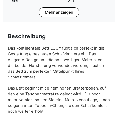
Tiefe
210
Mehr anzeigen
Schlaffläche
140x200 cm
160x200 cm
180x200 cm
Beschreibung
Bettart
Doppelbett
Bettwäsche behälter
zwei behälter
Das kontinentale Bett LUCY
fügt sich perfekt in die
Gestaltung eines jeden Schlafzimmers ein. Das
Liefertermin:
14 Werktage
elegante Design und die hochwertigen Materialien,
die bei der Herstellung verwendet werden, machen
Aufgrund des Produktionsprozesses und der
das Bett zum perfekten Mittelpunkt Ihres
Materialeigenschaften sind Maßabweichungen von +/- 2–3 cm
möglich.
Schlafzimmers.
Das Bett beginnt mit einem hohen
Bretterboden
, auf
den
eine Taschenmatratze
gelegt wird.. Für noch
mehr Komfort sollten Sie eine Matratzenauflage, einen
so genannten Topper, wählen, die den Schlafkomfort
noch weiter erhöht.