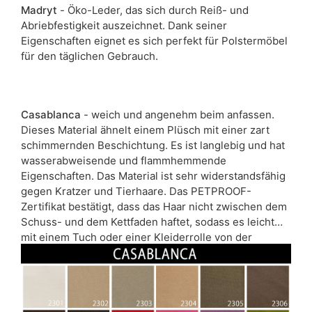
Madryt
- Öko-Leder, das sich durch Reiß- und
Abriebfestigkeit auszeichnet. Dank seiner
Eigenschaften eignet es sich perfekt für Polstermöbel
für den täglichen Gebrauch.
Casablanca
- weich und angenehm beim anfassen.
Dieses Material ähnelt einem Plüsch mit einer zart
schimmernden Beschichtung. Es ist langlebig und hat
wasserabweisende und flammhemmende
Eigenschaften. Das Material ist sehr widerstandsfähig
gegen Kratzer und Tierhaare. Das PETPROOF-
Zertifikat bestätigt, dass das Haar nicht zwischen dem
Schuss- und dem Kettfaden haftet, sodass es leicht
mit einem Tuch oder einer Kleiderrolle von der
Oberfläche des Materials entfernt werden kann. Der
Stoff wurde mit einer speziellen CLEANABOO-
Beschichtung überzogen. Dank dessen bleiben
Flüssigkeiten auf der Oberfläche des Gewebes