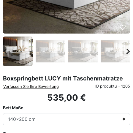
favorite_border
eyboard_arrow_left
keyboard_arrow_rig
Zurück
We
Boxspringbett LUCY mit Taschenmatratze
ID produktu - 1205
Verfassen Sie Ihre Bewertung
535,00 €
Bett Maße