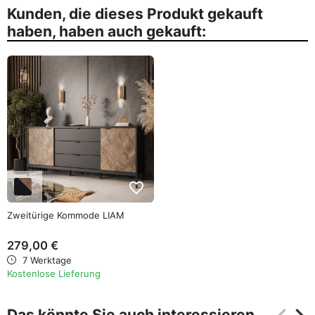
Kunden, die dieses Produkt gekauft
haben, haben auch gekauft:
favorite_border
Zweitürige Kommode LIAM
279,00 €
7 Werktage
Kostenlose Lieferung
Das könnte Sie auch interessieren