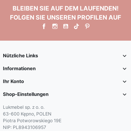
BLEIBEN SIE AUF DEM LAUFENDEN!
FOLGEN SIE UNSEREN PROFILEN AUF

Nützliche Links

Informationen

Ihr Konto

Shop-Einstellungen
Lukmebel sp. z o. o.
63-600 Kępno, POLEN
Piotra Potworowskiego 19E
NIP: PL8943106957