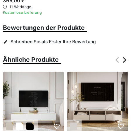
365,00 €
11 Werktage
Kostenlose Lieferung
Bewertungen der Produkte
Schreiben Sie als Erster Ihre Bewertung
edit
keyboard_arrow_left
keyboard_arrow_right
Ähnliche Produkte
Zurüc
Wei
favorite_border
favorite_border