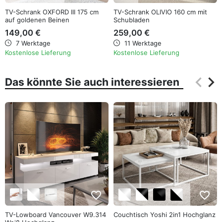
TV-Schrank OXFORD III 175 cm
TV-Schrank OLIVIO 160 cm mit
auf goldenen Beinen
Schubladen
149,00 €
259,00 €
7 Werktage
11 Werktage
Kostenlose Lieferung
Kostenlose Lieferung
keyboard_arrow_left
keyboard_arrow_right
Das könnte Sie auch interessieren
Zurüc
Wei
favorite_border
favorite_border
TV-Lowboard Vancouver W9.314
Couchtisch Yoshi 2in1 Hochglanz