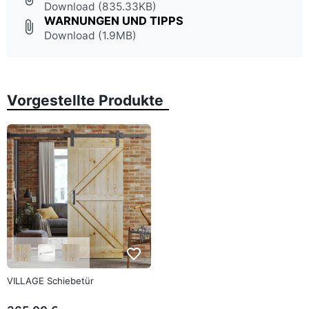
Download (835.33KB)
WARNUNGEN UND TIPPS
attach_file
Download (1.9MB)
Vorgestellte Produkte
favorite_border
VILLAGE Schiebetür