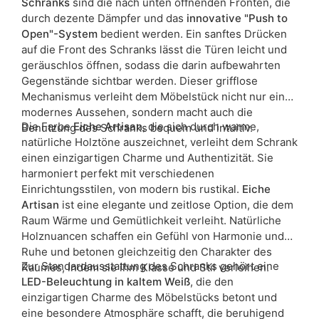
Schranks
sind die nach unten öffnenden Fronten, die
durch dezente Dämpfer und das
innovative "Push to
Open"-System
bedient werden. Ein sanftes Drücken
auf die Front des Schranks lässt die Türen leicht und
geräuschlos öffnen, sodass die darin aufbewahrten
Gegenstände sichtbar werden. Dieser grifflose
Mechanismus verleiht dem Möbelstück nicht nur ein
modernes Aussehen, sondern macht auch die
Die Farbe
Eiche Artisan
, die sich durch warme,
Benutzung des Schranks bequem und intuitiv.
natürliche Holztöne auszeichnet, verleiht dem Schrank
einen einzigartigen Charme und Authentizität. Sie
harmoniert perfekt mit verschiedenen
Einrichtungsstilen, von modern bis rustikal.
Eiche
Artisan
ist eine elegante und zeitlose Option, die dem
Raum Wärme und Gemütlichkeit verleiht. Natürliche
Holznuancen schaffen ein Gefühl von Harmonie und
Ruhe und betonen gleichzeitig den Charakter des
Zur Standardausstattung des Schranks gehört eine
Raumes, indem sie ihm Klasse und Stil verleihen.
LED-Beleuchtung in kaltem Weiß
, die den
einzigartigen Charme des Möbelstücks betont und
eine besondere Atmosphäre schafft, die beruhigend