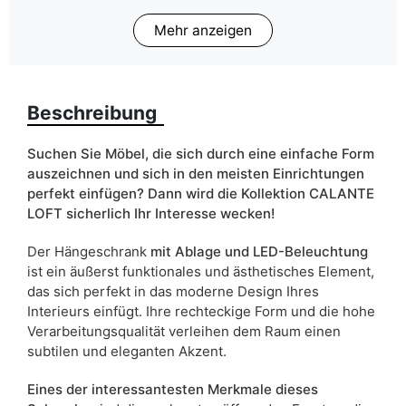
Mehr anzeigen
Farbe
artisan eiche
Breite
270 cm
Beschreibung
Schranktyp
Hänge
ean13
5905723952061
Suchen Sie Möbel, die sich durch eine einfache Form
auszeichnen und sich in den meisten Einrichtungen
Liefertermin:
5 Werktage
perfekt einfügen? Dann wird die Kollektion CALANTE
LOFT sicherlich Ihr Interesse wecken!
Aufgrund des Produktionsprozesses und der
Materialeigenschaften sind Maßabweichungen von +/- 2–3 cm
möglich.
Der Hängeschrank
mit Ablage und LED-Beleuchtung
ist ein äußerst funktionales und ästhetisches Element,
das sich perfekt in das moderne Design Ihres
Interieurs einfügt. Ihre rechteckige Form und die hohe
Verarbeitungsqualität verleihen dem Raum einen
subtilen und eleganten Akzent.
Eines der interessantesten Merkmale dieses