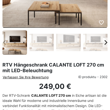
favorite_border
eyboard_arrow_left
keyboard_arrow_rig
Zurück
We
RTV Hängeschrank CALANTE LOFT 270 cm
mit LED-Beleuchtung
ID produktu - 2302
Verfassen Sie Ihre Bewertung
249,00 €
Der RTV-Schrank
CALANTE LOFT 270 cm
in Eiche artisan ist die
ideale Wahl für moderne und industrielle Innenräume und
verbindet Funktionalität mit minimalistischem Design. Die LED-